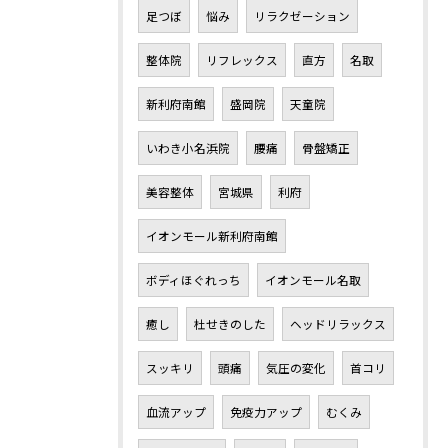
足つぼ
悩み
リラクゼーション
整体院
リフレックス
直方
名取
新利府南館
盛岡院
天童院
いわき小名浜院
腰痛
骨盤矯正
美容整体
宮城県
利府
イオンモール新利府南館
ボディほぐれっち
イオンモール名取
癒し
杜せきのした
ヘッドリラックス
スッキリ
頭痛
気圧の変化
首コリ
血流アップ
免疫力アップ
むくみ