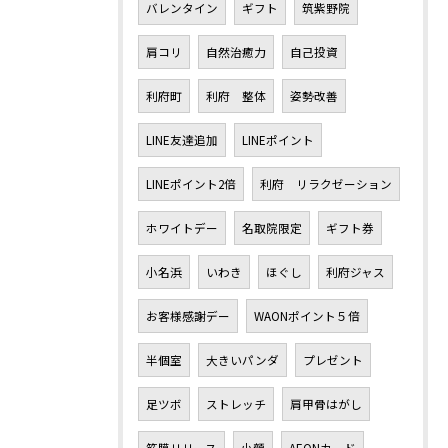
バレンタイン
ギフト
筑紫野院
肩コリ
自然治癒力
自己投資
利府町
利府 整体
姿勢改善
LINE友達追加
LINEポイント
LINEポイント2倍
利府 リラクゼーション
ホワイトデー
名取院限定
ギフト券
小名浜
いわき
ほぐし
利府ジャス
お客様感謝デー
WAONポイント５倍
半個室
大きいパンダ
プレゼント
足ツボ
ストレッチ
肩甲骨はがし