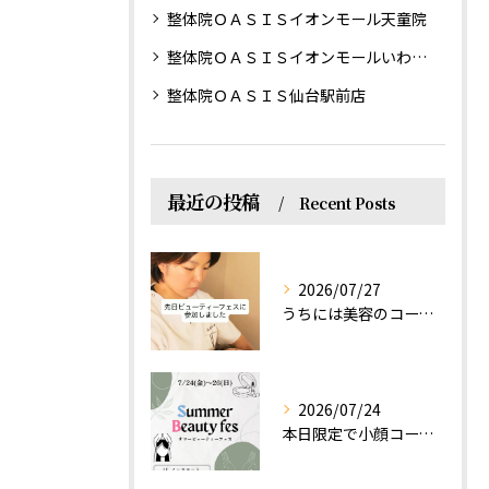
整体院ＯＡＳＩＳイオンモール天童院
整体院ＯＡＳＩＳイオンモールいわき小名浜院
整体院ＯＡＳＩＳ仙台駅前店
最近の投稿
Recent Posts
2026/07/27
うちには美容のコースもあるって伝えなきゃ！えっほっえxty
2026/07/24
本日限定で小顔コース体験(ワンコイン)実施します！