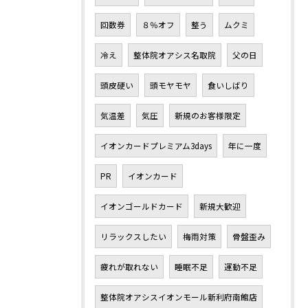
回数券
８％オフ
整う
ムクミ
冷え
整体院オアシス名取院
父の日
頭皮硬い
頭モヤモヤ
食いしばり
気温差
気圧
新規のお客様限定
イオンカードプレミアム3days
年に一度
PR
イオンカード
イオンゴールドカード
新規大歓迎
リラックスしたい
梅雨対策
骨盤歪み
疲れが取れない
睡眠不足
運動不足
整体院オアシスイオンモール新利府南館店