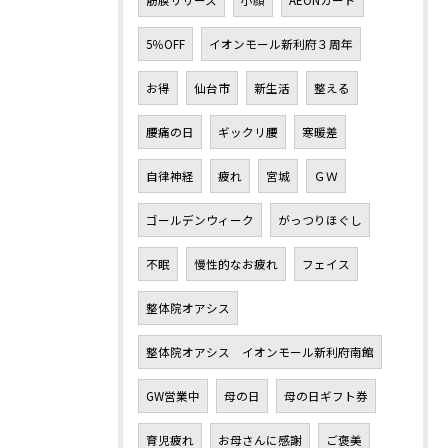
筋膜リリース
小顔
AEONカード
5％OFF
イオンモール新利府３周年
お得
仙台市
新生活
整える
腰痛の日
ギックリ腰
寒暖差
自律神経
疲れ
宮城
ＧＷ
ゴールデンウィーク
がっつりほぐし
不眠
慢性的なお疲れ
フェイス
整体院オアシス
整体院オアシス イオンモール新利府南館
GW営業中
母の日
母の日ギフト券
育児疲れ
お母さんに感謝
ご褒美