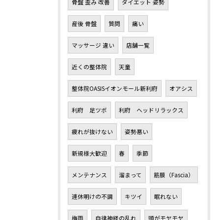
骨盤 歪み 改善
ダイエット 姿勢
産後 骨盤
質問
痛い
マッサージ 違い
店舗一覧
近くの整体院
天童
整体院OASISイオンモール新利府
オアシス
利府 足ツボ
利府 ヘッドリラックス
疲れが抜けない
姿勢悪い
新規様大歓迎
春
季節
メンテナンス
溜まって
筋膜（Fascia）
連休明けの不調
キツイ
眠れない
梅雨
自律神経の乱れ
頭がモヤモヤ