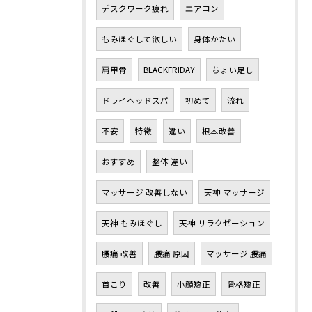
デスクワーク疲れ
エアコン
もみほぐして欲しい
身体かたい
肩甲骨
BLACKFRIDAY
ちょい足し
ドライヘッドスパ
初めて
流れ
不安
特徴
違い
根本改善
おすすめ
整体 違い
マッサージ 改善しない
天神 マッサージ
天神 もみほぐし
天神 リラクゼーション
腰痛 改善
腰痛 原因
マッサージ 腰痛
首こり
改善
小顔矯正
骨格矯正