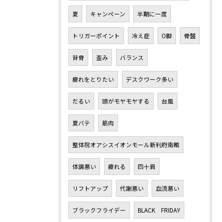
夏
キャンペーン
半期に一度
トリガーポイント
冷え症
O脚
骨盤
背骨
歪み
バランス
疲れをとりたい
デスクワーク多い
だるい
頭がモヤモヤする
台風
夏バテ
筋肉
整体院オアシスイオンモール新利府南館
体調悪い
疲れる
四十肩
リフトアップ
代謝悪い
血流悪い
ブラックフライデー
BLACK FRIDAY