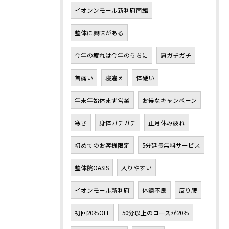
イオンンモール新利府南館
整体に興味がある
今年の疲れは今年のうちに
肩ガチガチ
首痛い
寝違え
体硬い
年末年始休まず営業
お得なキャンペーン
寒さ
身体ガチガチ
正月休み疲れ
初めてのお客様限定
5分延長無料サービス
整体院OASIS
入りやすい
イオンモール新利府
体調不良
反り腰
初回20％OFF
50分以上のコースが20％