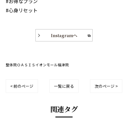
#お得なプラン
#心身リセット
Instagramへ
整体院ＯＡＳＩＳイオンモール福津院
< 前のページ
一覧に戻る
次のページ >
関連タグ