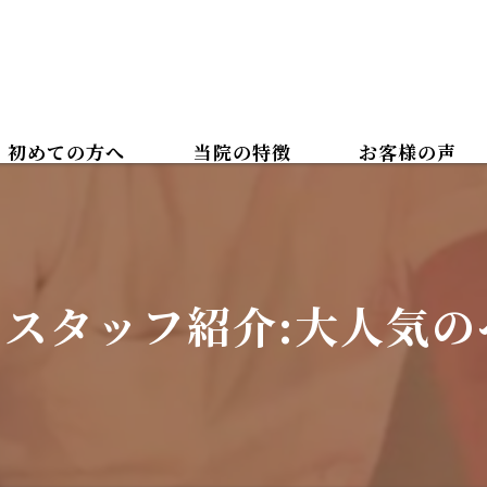
初めての方へ
当院の特徴
お客様の声
カイロプラクティック
ボディケアマッサージ
スタッフ紹介:大人気の
腰痛
肩こり
美容整体
骨盤矯正