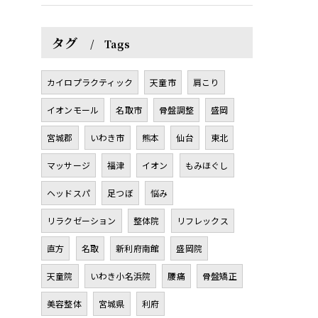
タグ
Tags
カイロプラクティック
天童市
肩こり
イオンモール
名取市
骨盤調整
盛岡
宮城郡
いわき市
熊本
仙台
東北
マッサージ
福津
イオン
もみほぐし
ヘッドスパ
足つぼ
悩み
リラクゼーション
整体院
リフレックス
直方
名取
新利府南館
盛岡院
天童院
いわき小名浜院
腰痛
骨盤矯正
美容整体
宮城県
利府