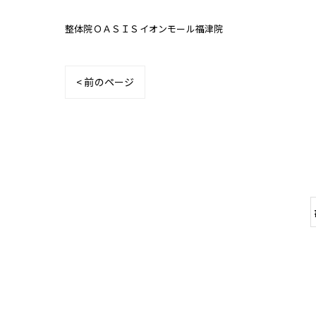
整体院ＯＡＳＩＳイオンモール福津院
< 前のページ