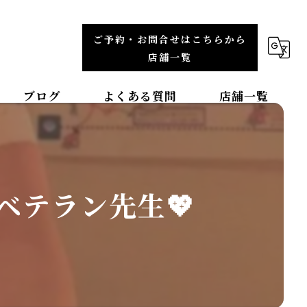
ご予約・お問合せはこちらから
店舗一覧
ブログ
よくある質問
店舗一覧
福岡エリア
整体院TBCC天神本院
ベテラン先生💖
整体院ＯＡＳＩＳイオンモール直方院
整体院ＯＡＳＩＳイオンモール筑紫野院
整体院ＯＡＳＩＳイオンモール福津院
東北エリア