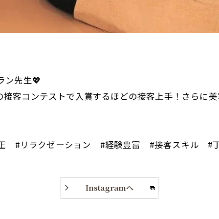
ン先生💖
の接客コンテストで入賞するほどの接客上手！さらに美
矯正 #リラクゼーション #経験豊富 #接客スキル #
Instagramへ