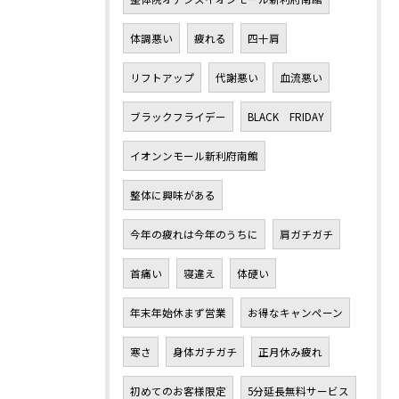
体調悪い
疲れる
四十肩
リフトアップ
代謝悪い
血流悪い
ブラックフライデー
BLACK FRIDAY
イオンンモール新利府南館
整体に興味がある
今年の疲れは今年のうちに
肩ガチガチ
首痛い
寝違え
体硬い
年末年始休まず営業
お得なキャンペーン
寒さ
身体ガチガチ
正月休み疲れ
初めてのお客様限定
5分延長無料サービス