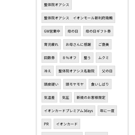
整体院オアシス
整体院オアシス イオンモール新利府南館
GW営業中
母の日
母の日ギフト券
育児疲れ
お母さんに感謝
ご褒美
回数券
８％オフ
整う
ムクミ
冷え
整体院オアシス名取院
父の日
頭皮硬い
頭モヤモヤ
食いしばり
気温差
気圧
新規のお客様限定
イオンカードプレミアム3days
年に一度
PR
イオンカード