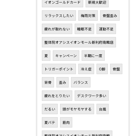
イオンゴールドカード
新規大歓迎
リラックスしたい
梅雨対策
骨盤歪み
疲れが取れない
睡眠不足
運動不足
整体院オアシスイオンモール新利府南館店
夏
キャンペーン
半期に一度
トリガーポイント
冷え症
O脚
骨盤
背骨
歪み
バランス
疲れをとりたい
デスクワーク多い
だるい
頭がモヤモヤする
台風
夏バテ
筋肉
整体院オアシスイオンモール新利府南館