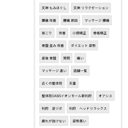
天神 もみほぐし
天神 リラクゼーション
腰痛 改善
腰痛 原因
マッサージ 腰痛
首こり
改善
小顔矯正
骨格矯正
骨盤 歪み 改善
ダイエット 姿勢
産後 骨盤
質問
痛い
マッサージ 違い
店舗一覧
近くの整体院
天童
整体院OASISイオンモール新利府
オアシス
利府 足ツボ
利府 ヘッドリラックス
疲れが抜けない
姿勢悪い