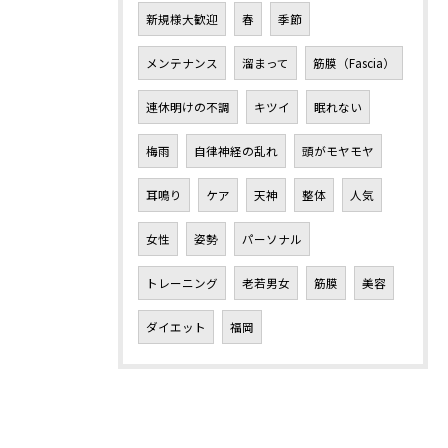
新規様大歓迎
春
季節
メンテナンス
溜まって
筋膜（Fascia）
連休明けの不調
キツイ
眠れない
梅雨
自律神経の乱れ
頭がモヤモヤ
耳鳴り
ケア
天神
整体
人気
女性
姿勢
パーソナル
トレーニング
老若男女
筋膜
美容
ダイエット
福岡