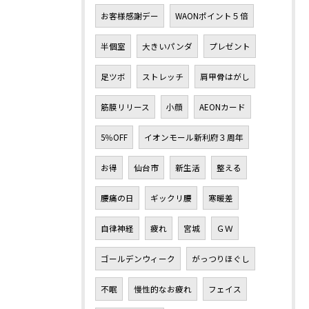
お客様感謝デー
WAONポイント５倍
半個室
大きいパンダ
プレゼント
足ツボ
ストレッチ
肩甲骨はがし
筋膜リリース
小顔
AEONカード
5％OFF
イオンモール新利府３周年
お得
仙台市
新生活
整える
腰痛の日
ギックリ腰
寒暖差
自律神経
疲れ
宮城
ＧＷ
ゴールデンウィーク
がっつりほぐし
不眠
慢性的なお疲れ
フェイス