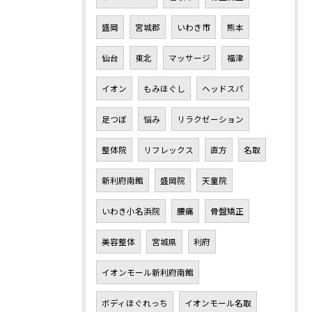
盛岡
宮城郡
いわき市
熊本
仙台
東北
マッサージ
福津
イオン
もみほぐし
ヘッドスパ
足つぼ
悩み
リラクゼーション
整体院
リフレックス
直方
名取
新利府南館
盛岡院
天童院
いわき小名浜院
腰痛
骨盤矯正
美容整体
宮城県
利府
イオンモール新利府南館
ボディほぐれっち
イオンモール名取