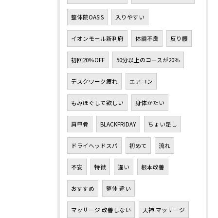
整体院OASIS
入りやすい
イオンモール新利府
体調不良
反り腰
初回20％OFF
50分以上のコースが20％
デスクワーク疲れ
エアコン
もみほぐして欲しい
身体かたい
肩甲骨
BLACKFRIDAY
ちょい足し
ドライヘッドスパ
初めて
流れ
不安
特徴
違い
根本改善
おすすめ
整体 違い
マッサージ 改善しない
天神 マッサージ