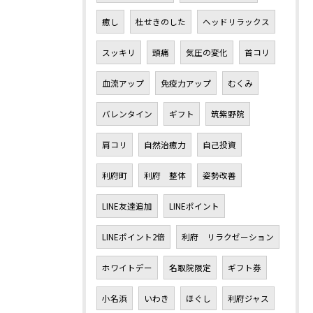
癒し
杜せきのした
ヘッドリラックス
スッキリ
頭痛
気圧の変化
首コリ
血流アップ
免疫力アップ
むくみ
バレンタイン
ギフト
筑紫野院
肩コリ
自然治癒力
自己投資
利府町
利府 整体
姿勢改善
LINE友達追加
LINEポイント
LINEポイント2倍
利府 リラクゼーション
ホワイトデー
名取院限定
ギフト券
小名浜
いわき
ほぐし
利府ジャス