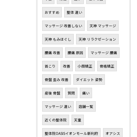
おすすめ
整体 違い
マッサージ 改善しない
天神 マッサージ
天神 もみほぐし
天神 リラクゼーション
腰痛 改善
腰痛 原因
マッサージ 腰痛
首こり
改善
小顔矯正
骨格矯正
骨盤 歪み 改善
ダイエット 姿勢
産後 骨盤
質問
痛い
マッサージ 違い
店舗一覧
近くの整体院
天童
整体院OASISイオンモール新利府
オアシス