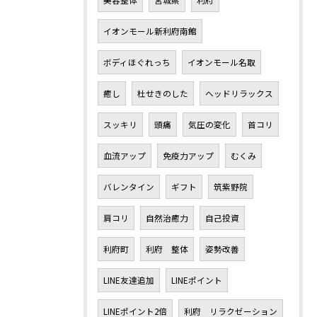
美容整体
宮城県
利府
イオンモール新利府南館
ボディほぐれっち
イオンモール名取
癒し
杜せきのした
ヘッドリラックス
スッキリ
頭痛
気圧の変化
首コリ
血流アップ
免疫力アップ
むくみ
バレンタイン
ギフト
筑紫野院
肩コリ
自然治癒力
自己投資
利府町
利府 整体
姿勢改善
LINE友達追加
LINEポイント
LINEポイント2倍
利府 リラクゼーション