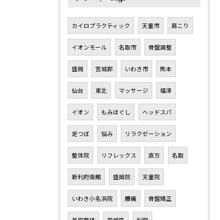
カイロプラクティック
天童市
肩こり
イオンモール
名取市
骨盤調整
盛岡
宮城郡
いわき市
熊本
仙台
東北
マッサージ
福津
イオン
もみほぐし
ヘッドスパ
足つぼ
悩み
リラクゼーション
整体院
リフレックス
直方
名取
新利府南館
盛岡院
天童院
いわき小名浜院
腰痛
骨盤矯正