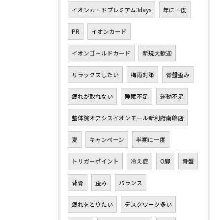
イオンカードプレミアム3days
年に一度
PR
イオンカード
イオンゴールドカード
新規大歓迎
リラックスしたい
梅雨対策
骨盤歪み
疲れが取れない
睡眠不足
運動不足
整体院オアシスイオンモール新利府南館店
夏
キャンペーン
半期に一度
トリガーポイント
冷え症
O脚
骨盤
背骨
歪み
バランス
疲れをとりたい
デスクワーク多い