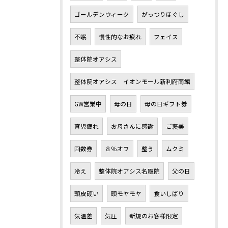
ゴールデンウィーク
がっつりほぐし
不眠
慢性的なお疲れ
フェイス
整体院オアシス
整体院オアシス イオンモール新利府南館
GW営業中
母の日
母の日ギフト券
育児疲れ
お母さんに感謝
ご褒美
回数券
８％オフ
整う
ムクミ
冷え
整体院オアシス名取院
父の日
頭皮硬い
頭モヤモヤ
食いしばり
気温差
気圧
新規のお客様限定