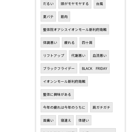
だるい
頭がモヤモヤする
台風
夏バテ
筋肉
整体院オアシスイオンモール新利府南館
体調悪い
疲れる
四十肩
リフトアップ
代謝悪い
血流悪い
ブラックフライデー
BLACK FRIDAY
イオンンモール新利府南館
整体に興味がある
今年の疲れは今年のうちに
肩ガチガチ
首痛い
寝違え
体硬い