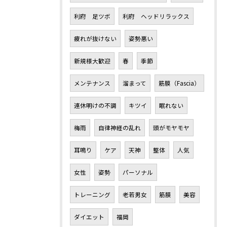
利府 足ツボ
利府 ヘッドリラックス
疲れが抜けない
姿勢悪い
新規様大歓迎
春
季節
メンテナンス
溜まって
筋膜（Fascia）
連休明けの不調
キツイ
眠れない
梅雨
自律神経の乱れ
頭がモヤモヤ
耳鳴り
ケア
天神
整体
人気
女性
姿勢
パーソナル
トレーニング
老若男女
筋膜
美容
ダイエット
福岡