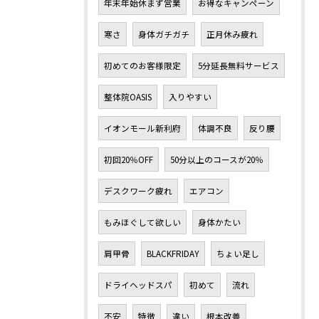
年末年始休まず営業
お得なキャンペーン
寒さ
身体ガチガチ
正月休み疲れ
初めてのお客様限定
5分延長無料サービス
整体院OASIS
入りやすい
イオンモール新利府
体調不良
反り腰
初回20％OFF
50分以上のコースが20％
デスクワーク疲れ
エアコン
もみほぐして欲しい
身体かたい
肩甲骨
BLACKFRIDAY
ちょい足し
ドライヘッドスパ
初めて
流れ
不安
特徴
違い
根本改善