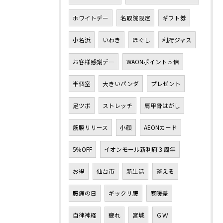
ホワイトデー
名取院限定
ギフト券
小名浜
いわき
ほぐし
利府ジャス
お客様感謝デー
WAONポイント５倍
半個室
大きいパンダ
プレゼント
足ツボ
ストレッチ
肩甲骨はがし
筋膜リリース
小顔
AEONカード
5％OFF
イオンモール新利府３周年
お得
仙台市
新生活
整える
腰痛の日
ギックリ腰
寒暖差
自律神経
疲れ
宮城
ＧＷ