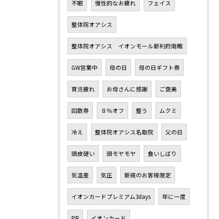
不眠
慢性的なお疲れ
フェイス
整体院オアシス
整体院オアシス イオンモール新利府南館
GW営業中
母の日
母の日ギフト券
育児疲れ
お母さんに感謝
ご褒美
回数券
８％オフ
整う
ムクミ
冷え
整体院オアシス名取院
父の日
頭皮硬い
頭モヤモヤ
食いしばり
気温差
気圧
新規のお客様限定
イオンカードプレミアム3days
年に一度
PR
イオンカード