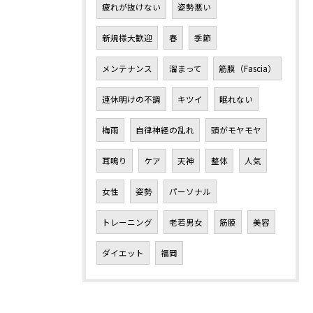
疲れが抜けない
姿勢悪い
新規様大歓迎
春
季節
メンテナンス
溜まって
筋膜（Fascia）
連休明けの不調
キツイ
眠れない
梅雨
自律神経の乱れ
頭がモヤモヤ
耳鳴り
ケア
天神
整体
人気
女性
姿勢
パーソナル
トレーニング
老若男女
筋膜
美容
ダイエット
福岡