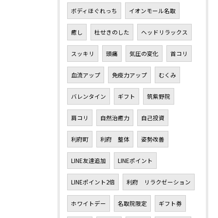
ボディほぐれっち
イオンモール名取
癒し
杜せきのした
ヘッドリラックス
スッキリ
頭痛
気圧の変化
首コリ
血流アップ
免疫力アップ
むくみ
バレンタイン
ギフト
筑紫野院
肩コリ
自然治癒力
自己投資
利府町
利府 整体
姿勢改善
LINE友達追加
LINEポイント
LINEポイント2倍
利府 リラクゼーション
ホワイトデー
名取院限定
ギフト券