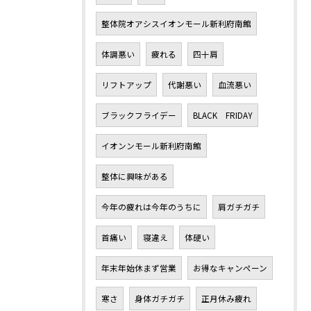
整体院オアシスイオンモール新利府南館
体調悪い
疲れる
四十肩
リフトアップ
代謝悪い
血流悪い
ブラックフライデー
BLACK FRIDAY
イオンンモール新利府南館
整体に興味がある
今年の疲れは今年のうちに
肩ガチガチ
首痛い
寝違え
体硬い
年末年始休まず営業
お得なキャンペーン
寒さ
身体ガチガチ
正月休み疲れ