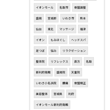
イオンモール
名取市
骨盤調整
盛岡
宮城郡
いわき市
熊本
仙台
東北
マッサージ
福津
イオン
もみほぐし
ヘッドスパ
足つぼ
悩み
リラクゼーション
整体院
リフレックス
直方
名取
新利府南館
盛岡院
天童院
いわき小名浜院
腰痛
骨盤矯正
美容整体
宮城県
利府
イオンモール新利府南館