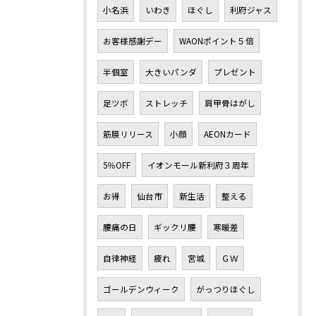
小名浜
いわき
ほぐし
利府ジャス
お客様感謝デー
WAONポイント５倍
半個室
大きいパンダ
プレゼント
足ツボ
ストレッチ
肩甲骨はがし
筋膜リリース
小顔
AEONカード
5％OFF
イオンモール新利府３周年
お得
仙台市
新生活
整える
腰痛の日
ギックリ腰
寒暖差
自律神経
疲れ
宮城
ＧＷ
ゴールデンウィーク
がっつりほぐし