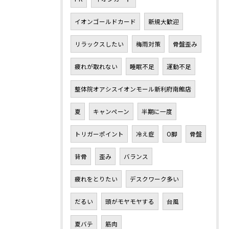
イオンゴールドカード
新規大歓迎
リラックスしたい
梅雨対策
骨盤歪み
疲れが取れない
睡眠不足
運動不足
整体院オアシスイオンモール新利府南館店
夏
キャンペーン
半期に一度
トリガーポイント
冷え症
O脚
骨盤
背骨
歪み
バランス
疲れをとりたい
デスクワーク多い
だるい
頭がモヤモヤする
台風
夏バテ
筋肉