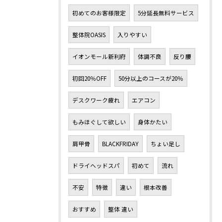
初めてのお客様限定
5分延長無料サービス
整体院OASIS
入りやすい
イオンモール新利府
体調不良
反り腰
初回20％OFF
50分以上のコースが20％
デスクワーク疲れ
エアコン
もみほぐして欲しい
身体かたい
肩甲骨
BLACKFRIDAY
ちょい足し
ドライヘッドスパ
初めて
流れ
不安
特徴
違い
根本改善
おすすめ
整体 違い