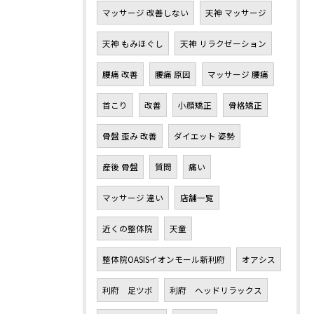
マッサージ 改善しない
天神 マッサージ
天神 もみほぐし
天神 リラクゼーション
腰痛 改善
腰痛 原因
マッサージ 腰痛
首こり
改善
小顔矯正
骨格矯正
骨盤 歪み 改善
ダイエット 姿勢
産後 骨盤
質問
痛い
マッサージ 違い
店舗一覧
近くの整体院
天童
整体院OASISイオンモール新利府
オアシス
利府 足ツボ
利府 ヘッドリラックス