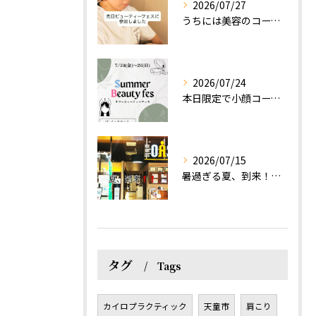
2026/07/27
うちには美容のコースもあるって伝えなきゃ！えっほっえxty
2026/07/24
本日限定で小顔コース体験(ワンコイン)実施します！
2026/07/15
暑過ぎる夏、到来！だるさを感じる方は、結構不足！？
タグ
Tags
カイロプラクティック
天童市
肩こり