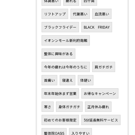
体調悪い
疲れる
四十肩
リフトアップ
代謝悪い
血流悪い
ブラックフライデー
BLACK FRIDAY
イオンンモール新利府南館
整体に興味がある
今年の疲れは今年のうちに
肩ガチガチ
首痛い
寝違え
体硬い
年末年始休まず営業
お得なキャンペーン
寒さ
身体ガチガチ
正月休み疲れ
初めてのお客様限定
5分延長無料サービス
整体院OASIS
入りやすい