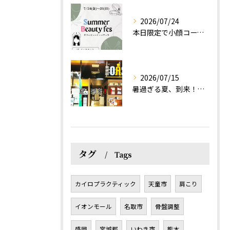
2026/07/24
本日限定で小顔コース体験(ワンコイン)実施します！
2026/07/15
暑過ぎる夏、到来！だるさを感じる方は、結構不足！？
タグ
Tags
カイロプラクティック
天童市
肩こり
イオンモール
名取市
骨盤調整
盛岡
宮城郡
いわき市
熊本