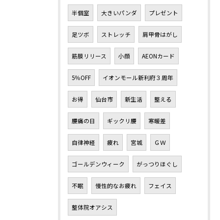
半個室
大きいパンダ
プレゼント
足ツボ
ストレッチ
肩甲骨はがし
筋膜リリース
小顔
AEONカード
5％OFF
イオンモール新利府３周年
お得
仙台市
新生活
整える
腰痛の日
ギックリ腰
寒暖差
自律神経
疲れ
宮城
ＧＷ
ゴールデンウィーク
がっつりほぐし
不眠
慢性的なお疲れ
フェイス
整体院オアシス