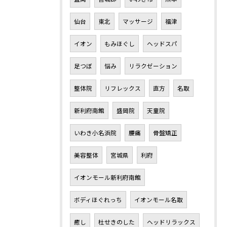
仙台
東北
マッサージ
福津
イオン
もみほぐし
ヘッドスパ
足つぼ
悩み
リラクゼーション
整体院
リフレックス
直方
名取
新利府南館
盛岡院
天童院
いわき小名浜院
腰痛
骨盤矯正
美容整体
宮城県
利府
イオンモール新利府南館
ボディほぐれっち
イオンモール名取
癒し
杜せきのした
ヘッドリラックス