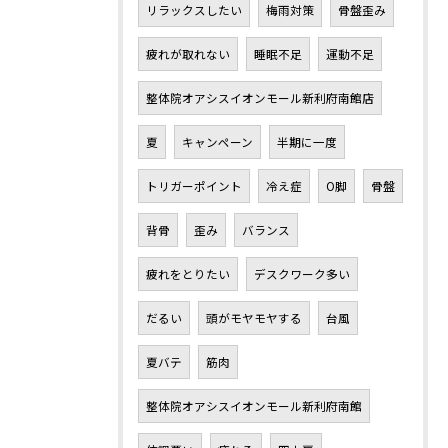
リラックスしたい
梅雨対策
骨盤歪み
疲れが取れない
睡眠不足
運動不足
整体院オアシスイオンモール新利府南館店
夏
キャンペーン
半期に一度
トリガーポイント
冷え症
O脚
骨盤
背骨
歪み
バランス
疲れをとりたい
デスクワーク多い
だるい
頭がモヤモヤする
台風
夏バテ
筋肉
整体院オアシスイオンモール新利府南館