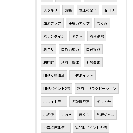
スッキリ
頭痛
気圧の変化
首コリ
血流アップ
免疫力アップ
むくみ
バレンタイン
ギフト
筑紫野院
肩コリ
自然治癒力
自己投資
利府町
利府 整体
姿勢改善
LINE友達追加
LINEポイント
LINEポイント2倍
利府 リラクゼーション
ホワイトデー
名取院限定
ギフト券
小名浜
いわき
ほぐし
利府ジャス
お客様感謝デー
WAONポイント５倍