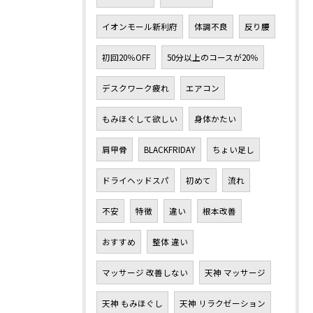
イオンモール新利府
体調不良
反り腰
初回20％OFF
50分以上のコースが20％
デスクワーク疲れ
エアコン
もみほぐして欲しい
身体かたい
肩甲骨
BLACKFRIDAY
ちょい足し
ドライヘッドスパ
初めて
流れ
不安
特徴
違い
根本改善
おすすめ
整体 違い
マッサージ 改善しない
天神 マッサージ
天神 もみほぐし
天神 リラクゼーション