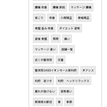
腰痛 改善
腰痛 原因
マッサージ 腰痛
首こり
改善
小顔矯正
骨格矯正
骨盤 歪み 改善
ダイエット 姿勢
産後 骨盤
質問
痛い
マッサージ 違い
店舗一覧
近くの整体院
天童
整体院OASISイオンモール新利府
オアシス
利府 足ツボ
利府 ヘッドリラックス
疲れが抜けない
姿勢悪い
新規様大歓迎
春
季節