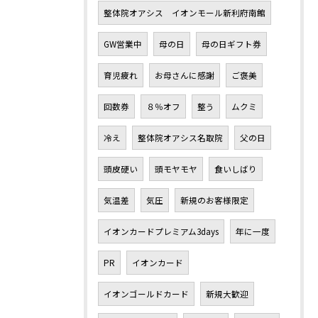
整体院オアシス イオンモール新利府南館
GW営業中
母の日
母の日ギフト券
育児疲れ
お母さんに感謝
ご褒美
回数券
８％オフ
整う
ムクミ
冷え
整体院オアシス名取院
父の日
頭皮硬い
頭モヤモヤ
食いしばり
気温差
気圧
新規のお客様限定
イオンカードプレミアム3days
年に一度
PR
イオンカード
イオンゴールドカード
新規大歓迎