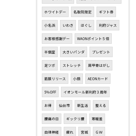
ホワイトデー
名取院限定
ギフト券
小名浜
いわき
ほぐし
利府ジャス
お客様感謝デー
WAONポイント５倍
半個室
大きいパンダ
プレゼント
足ツボ
ストレッチ
肩甲骨はがし
筋膜リリース
小顔
AEONカード
5％OFF
イオンモール新利府３周年
お得
仙台市
新生活
整える
腰痛の日
ギックリ腰
寒暖差
自律神経
疲れ
宮城
ＧＷ