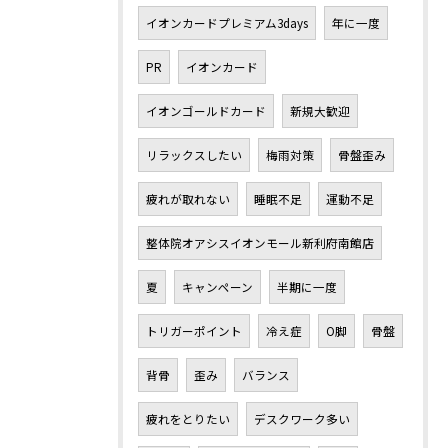
イオンカードプレミアム3days
年に一度
PR
イオンカード
イオンゴールドカード
新規大歓迎
リラックスしたい
梅雨対策
骨盤歪み
疲れが取れない
睡眠不足
運動不足
整体院オアシスイオンモール新利府南館店
夏
キャンペーン
半期に一度
トリガーポイント
冷え症
O脚
骨盤
背骨
歪み
バランス
疲れをとりたい
デスクワーク多い