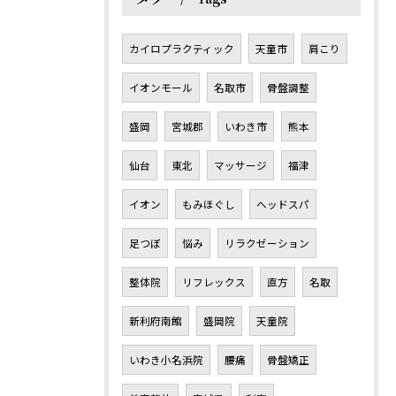
カイロプラクティック
天童市
肩こり
イオンモール
名取市
骨盤調整
盛岡
宮城郡
いわき市
熊本
仙台
東北
マッサージ
福津
イオン
もみほぐし
ヘッドスパ
足つぼ
悩み
リラクゼーション
整体院
リフレックス
直方
名取
新利府南館
盛岡院
天童院
いわき小名浜院
腰痛
骨盤矯正