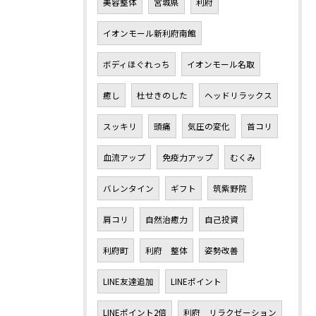
美容整体
宮城県
利府
イオンモール新利府南館
ボディほぐれっち
イオンモール名取
癒し
杜せきのした
ヘッドリラックス
スッキリ
頭痛
気圧の変化
首コリ
血流アップ
免疫力アップ
むくみ
バレンタイン
ギフト
筑紫野院
肩コリ
自然治癒力
自己投資
利府町
利府 整体
姿勢改善
LINE友達追加
LINEポイント
LINEポイント2倍
利府 リラクゼーション