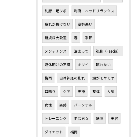
利府 足ツボ
利府 ヘッドリラックス
疲れが抜けない
姿勢悪い
新規様大歓迎
春
季節
メンテナンス
溜まって
筋膜（Fascia）
連休明けの不調
キツイ
眠れない
梅雨
自律神経の乱れ
頭がモヤモヤ
耳鳴り
ケア
天神
整体
人気
女性
姿勢
パーソナル
トレーニング
老若男女
筋膜
美容
ダイエット
福岡