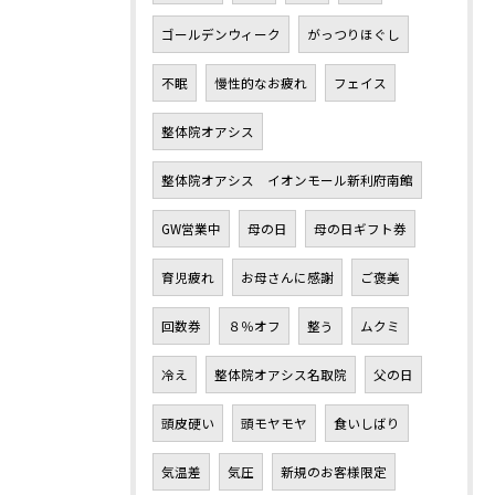
ゴールデンウィーク
がっつりほぐし
不眠
慢性的なお疲れ
フェイス
整体院オアシス
整体院オアシス イオンモール新利府南館
GW営業中
母の日
母の日ギフト券
育児疲れ
お母さんに感謝
ご褒美
回数券
８％オフ
整う
ムクミ
冷え
整体院オアシス名取院
父の日
頭皮硬い
頭モヤモヤ
食いしばり
気温差
気圧
新規のお客様限定