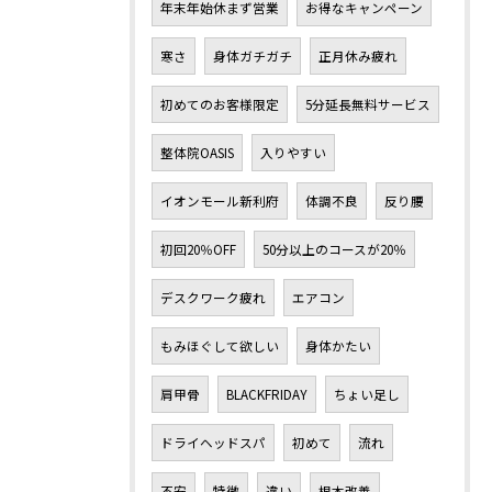
年末年始休まず営業
お得なキャンペーン
寒さ
身体ガチガチ
正月休み疲れ
初めてのお客様限定
5分延長無料サービス
整体院OASIS
入りやすい
イオンモール新利府
体調不良
反り腰
初回20％OFF
50分以上のコースが20％
デスクワーク疲れ
エアコン
もみほぐして欲しい
身体かたい
肩甲骨
BLACKFRIDAY
ちょい足し
ドライヘッドスパ
初めて
流れ
不安
特徴
違い
根本改善