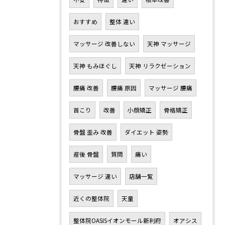
おすすめ
整体 違い
マッサージ 改善しない
天神 マッサージ
天神 もみほぐし
天神 リラクゼーション
腰痛 改善
腰痛 原因
マッサージ 腰痛
首こり
改善
小顔矯正
骨格矯正
骨盤 歪み 改善
ダイエット 姿勢
産後 骨盤
質問
痛い
マッサージ 違い
店舗一覧
近くの整体院
天童
整体院OASISイオンモール新利府
オアシス