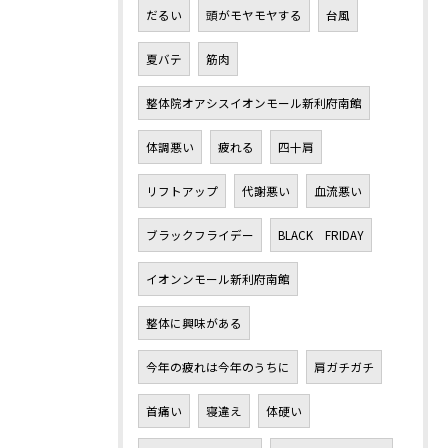
だるい
頭がモヤモヤする
台風
夏バテ
筋肉
整体院オアシスイオンモール新利府南館
体調悪い
疲れる
四十肩
リフトアップ
代謝悪い
血流悪い
ブラックフライデー
BLACK FRIDAY
イオンンモール新利府南館
整体に興味がある
今年の疲れは今年のうちに
肩ガチガチ
首痛い
寝違え
体硬い