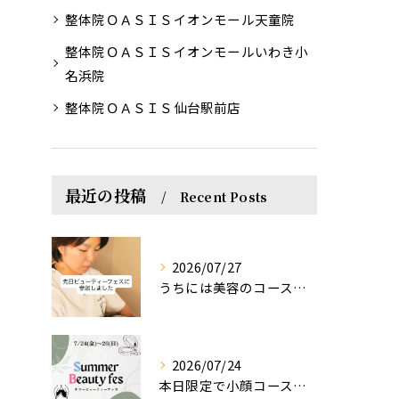
整体院ＯＡＳＩＳイオンモール天童院
整体院ＯＡＳＩＳイオンモールいわき小
名浜院
整体院ＯＡＳＩＳ仙台駅前店
最近の投稿
Recent Posts
2026/07/27
うちには美容のコースもあるって伝えなきゃ！えっほっえxty
2026/07/24
本日限定で小顔コース体験(ワンコイン)実施します！