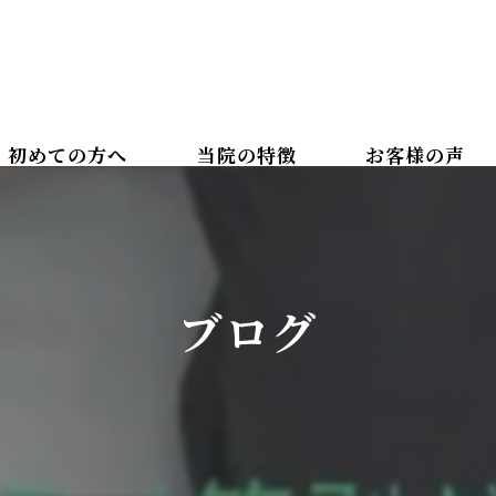
初めての方へ
当院の特徴
お客様の声
カイロプラクティック
ボディケアマッサージ
ブログ
腰痛
肩こり
美容整体
骨盤矯正