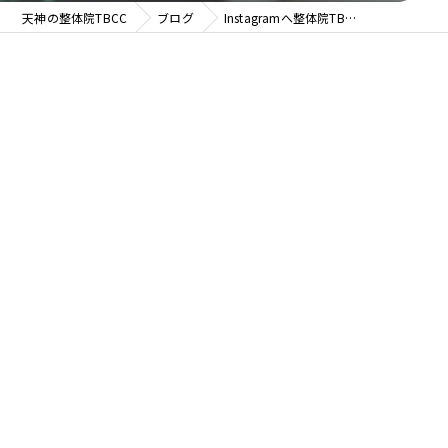
天神の整体院TBCC
ブログ
Instagramへ整体院TB…
整体院 ＯＡＳＩＳ イオンモール天童院
整体院ＯＡＳＩＳイオンモール名取院
整体院ＯＡＳＩＳ イオンモール盛岡院
整体院ＯＡＳＩＳ イオンモール新利府南館院
整体院ＯＡＳＩＳイオンモールいわき小名浜院
整体院ＯＡＳＩＳ仙台駅前店