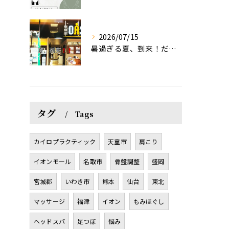
2026/07/15
暑過ぎる夏、到来！だるさを感じる方は、結構不足！？
タグ
Tags
カイロプラクティック
天童市
肩こり
イオンモール
名取市
骨盤調整
盛岡
宮城郡
いわき市
熊本
仙台
東北
マッサージ
福津
イオン
もみほぐし
ヘッドスパ
足つぼ
悩み