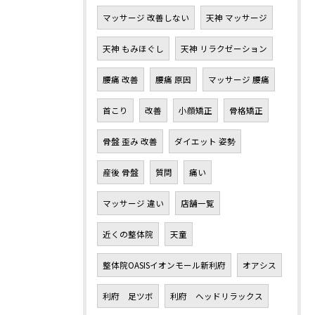
マッサージ 改善しない
天神 マッサージ
天神 もみほぐし
天神 リラクゼーション
腰痛 改善
腰痛 原因
マッサージ 腰痛
首こり
改善
小顔矯正
骨格矯正
骨盤 歪み 改善
ダイエット 姿勢
産後 骨盤
質問
痛い
マッサージ 違い
店舗一覧
近くの整体院
天童
整体院OASISイオンモール新利府
オアシス
利府 足ツボ
利府 ヘッドリラックス