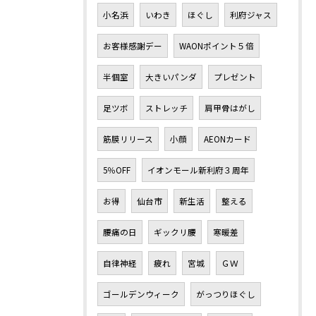
小名浜
いわき
ほぐし
利府ジャス
お客様感謝デー
WAONポイント５倍
半個室
大きいパンダ
プレゼント
足ツボ
ストレッチ
肩甲骨はがし
筋膜リリース
小顔
AEONカード
5％OFF
イオンモール新利府３周年
お得
仙台市
新生活
整える
腰痛の日
ギックリ腰
寒暖差
自律神経
疲れ
宮城
ＧＷ
ゴールデンウィーク
がっつりほぐし