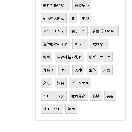
疲れが抜けない
姿勢悪い
新規様大歓迎
春
季節
メンテナンス
溜まって
筋膜（Fascia）
連休明けの不調
キツイ
眠れない
梅雨
自律神経の乱れ
頭がモヤモヤ
耳鳴り
ケア
天神
整体
人気
女性
姿勢
パーソナル
トレーニング
老若男女
筋膜
美容
ダイエット
福岡