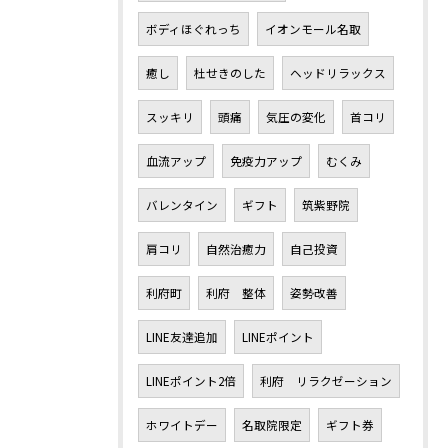
ボディほぐれっち
イオンモール名取
癒し
杜せきのした
ヘッドリラックス
スッキリ
頭痛
気圧の変化
首コリ
血流アップ
免疫力アップ
むくみ
バレンタイン
ギフト
筑紫野院
肩コリ
自然治癒力
自己投資
利府町
利府 整体
姿勢改善
LINE友達追加
LINEポイント
LINEポイント2倍
利府 リラクゼーション
ホワイトデー
名取院限定
ギフト券