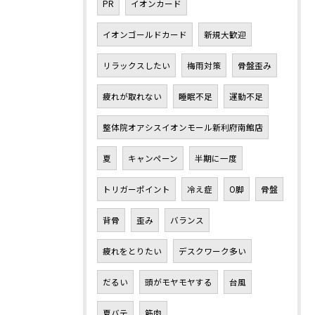
PR
イオンカード
イオンゴールドカード
新規大歓迎
リラックスしたい
梅雨対策
骨盤歪み
疲れが取れない
睡眠不足
運動不足
整体院オアシスイオンモール新利府南館店
夏
キャンペーン
半期に一度
トリガーポイント
冷え症
O脚
骨盤
背骨
歪み
バランス
疲れをとりたい
デスクワーク多い
だるい
頭がモヤモヤする
台風
夏バテ
筋肉