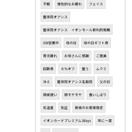
不眠
慢性的なお疲れ
フェイス
整体院オアシス
整体院オアシス イオンモール新利府南館
GW営業中
母の日
母の日ギフト券
育児疲れ
お母さんに感謝
ご褒美
回数券
８％オフ
整う
ムクミ
冷え
整体院オアシス名取院
父の日
頭皮硬い
頭モヤモヤ
食いしばり
気温差
気圧
新規のお客様限定
イオンカードプレミアム3days
年に一度