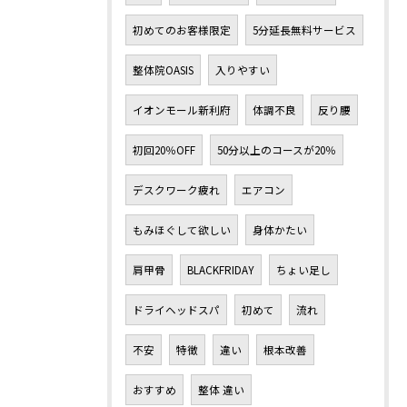
初めてのお客様限定
5分延長無料サービス
整体院OASIS
入りやすい
イオンモール新利府
体調不良
反り腰
初回20％OFF
50分以上のコースが20％
デスクワーク疲れ
エアコン
もみほぐして欲しい
身体かたい
肩甲骨
BLACKFRIDAY
ちょい足し
ドライヘッドスパ
初めて
流れ
不安
特徴
違い
根本改善
おすすめ
整体 違い