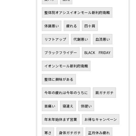
整体院オアシスイオンモール新利府南館
体調悪い
疲れる
四十肩
リフトアップ
代謝悪い
血流悪い
ブラックフライデー
BLACK FRIDAY
イオンンモール新利府南館
整体に興味がある
今年の疲れは今年のうちに
肩ガチガチ
首痛い
寝違え
体硬い
年末年始休まず営業
お得なキャンペーン
寒さ
身体ガチガチ
正月休み疲れ