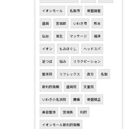
イオンモール
名取市
骨盤調整
盛岡
宮城郡
いわき市
熊本
仙台
東北
マッサージ
福津
イオン
もみほぐし
ヘッドスパ
足つぼ
悩み
リラクゼーション
整体院
リフレックス
直方
名取
新利府南館
盛岡院
天童院
いわき小名浜院
腰痛
骨盤矯正
美容整体
宮城県
利府
イオンモール新利府南館