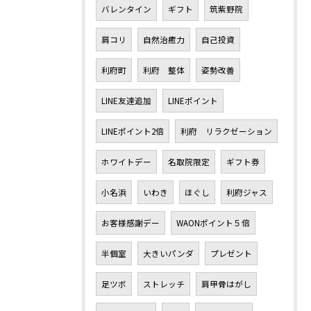
バレンタイン
ギフト
筑紫野院
肩コリ
自然治癒力
自己投資
利府町
利府 整体
姿勢改善
LINE友達追加
LINEポイント
LINEポイント2倍
利府 リラクゼーション
ホワイトデー
名取院限定
ギフト券
小名浜
いわき
ほぐし
利府ジャス
お客様感謝デー
WAONポイント５倍
半個室
大きいパンダ
プレゼント
足ツボ
ストレッチ
肩甲骨はがし