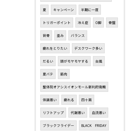
夏
キャンペーン
半期に一度
トリガーポイント
冷え症
O脚
骨盤
背骨
歪み
バランス
疲れをとりたい
デスクワーク多い
だるい
頭がモヤモヤする
台風
夏バテ
筋肉
整体院オアシスイオンモール新利府南館
体調悪い
疲れる
四十肩
リフトアップ
代謝悪い
血流悪い
ブラックフライデー
BLACK FRIDAY