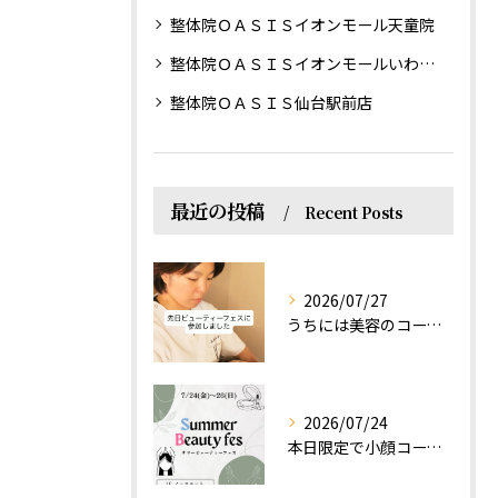
整体院ＯＡＳＩＳイオンモール天童院
整体院ＯＡＳＩＳイオンモールいわき小名浜院
整体院ＯＡＳＩＳ仙台駅前店
最近の投稿
Recent Posts
2026/07/27
うちには美容のコースもあるって伝えなきゃ！えっほっえxty
2026/07/24
本日限定で小顔コース体験(ワンコイン)実施します！