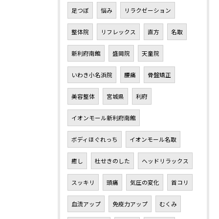
足つぼ
悩み
リラクゼーション
整体院
リフレックス
直方
名取
新利府南館
盛岡院
天童院
いわき小名浜院
腰痛
骨盤矯正
美容整体
宮城県
利府
イオンモール新利府南館
ボディほぐれっち
イオンモール名取
癒し
杜せきのした
ヘッドリラックス
スッキリ
頭痛
気圧の変化
首コリ
血流アップ
免疫力アップ
むくみ