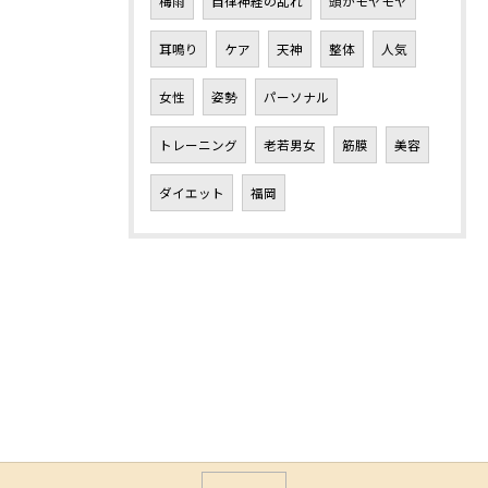
梅雨
自律神経の乱れ
頭がモヤモヤ
耳鳴り
ケア
天神
整体
人気
女性
姿勢
パーソナル
トレーニング
老若男女
筋膜
美容
ダイエット
福岡