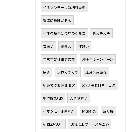
イオンンモール新利府南館
整体に興味がある
今年の疲れは今年のうちに
肩ガチガチ
首痛い
寝違え
体硬い
年末年始休まず営業
お得なキャンペーン
寒さ
身体ガチガチ
正月休み疲れ
初めてのお客様限定
5分延長無料サービス
整体院OASIS
入りやすい
イオンモール新利府
体調不良
反り腰
初回20％OFF
50分以上のコースが20％