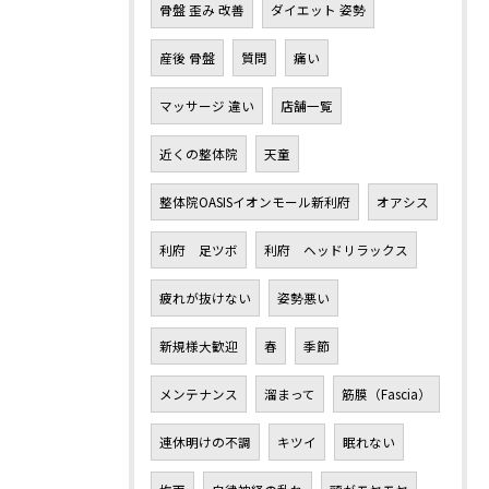
骨盤 歪み 改善
ダイエット 姿勢
産後 骨盤
質問
痛い
マッサージ 違い
店舗一覧
近くの整体院
天童
整体院OASISイオンモール新利府
オアシス
利府 足ツボ
利府 ヘッドリラックス
疲れが抜けない
姿勢悪い
新規様大歓迎
春
季節
メンテナンス
溜まって
筋膜（Fascia）
連休明けの不調
キツイ
眠れない