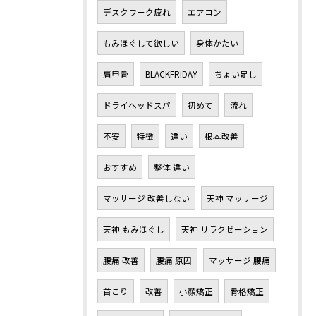
デスクワーク疲れ
エアコン
もみほぐして欲しい
身体かたい
肩甲骨
BLACKFRIDAY
ちょい足し
ドライヘッドスパ
初めて
流れ
不安
特徴
違い
根本改善
おすすめ
整体 違い
マッサージ 改善しない
天神 マッサージ
天神 もみほぐし
天神 リラクゼーション
腰痛 改善
腰痛 原因
マッサージ 腰痛
首こり
改善
小顔矯正
骨格矯正