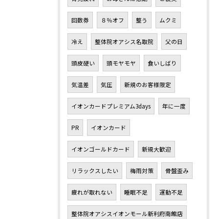
回数券
８％オフ
整う
ムクミ
冷え
整体院オアシス名取院
父の日
頭皮硬い
頭モヤモヤ
食いしばり
気温差
気圧
新規のお客様限定
イオンカードプレミアム3days
年に一度
PR
イオンカード
イオンゴールドカード
新規大歓迎
リラックスしたい
梅雨対策
骨盤歪み
疲れが取れない
睡眠不足
運動不足
整体院オアシスイオンモール新利府南館店