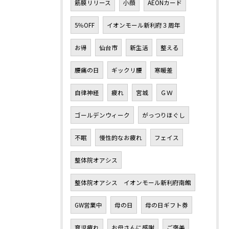
筋膜リリース
小顔
AEONカード
5％OFF
イオンモール新利府３周年
お得
仙台市
新生活
整える
腰痛の日
ギックリ腰
寒暖差
自律神経
疲れ
宮城
ＧＷ
ゴールデンウィーク
がっつりほぐし
不眠
慢性的なお疲れ
フェイス
整体院オアシス
整体院オアシス イオンモール新利府南館
GW営業中
母の日
母の日ギフト券
育児疲れ
お母さんに感謝
ご褒美