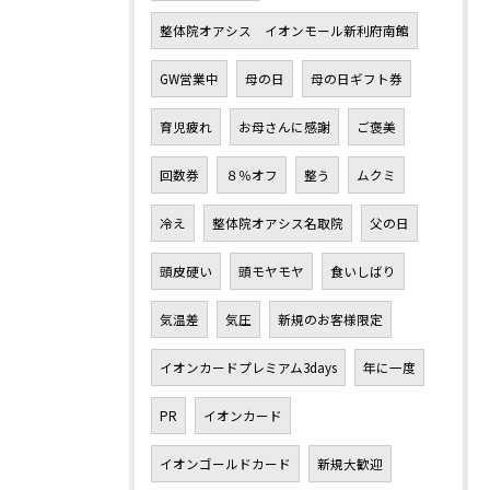
整体院オアシス イオンモール新利府南館
GW営業中
母の日
母の日ギフト券
育児疲れ
お母さんに感謝
ご褒美
回数券
８％オフ
整う
ムクミ
冷え
整体院オアシス名取院
父の日
頭皮硬い
頭モヤモヤ
食いしばり
気温差
気圧
新規のお客様限定
イオンカードプレミアム3days
年に一度
PR
イオンカード
イオンゴールドカード
新規大歓迎