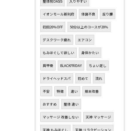
整体院OASIS
入りやすい
イオンモール新利府
体調不良
反り腰
初回20％OFF
50分以上のコースが20％
デスクワーク疲れ
エアコン
もみほぐして欲しい
身体かたい
肩甲骨
BLACKFRIDAY
ちょい足し
ドライヘッドスパ
初めて
流れ
不安
特徴
違い
根本改善
おすすめ
整体 違い
マッサージ 改善しない
天神 マッサージ
天神 もみほぐし
天神 リラクゼーション