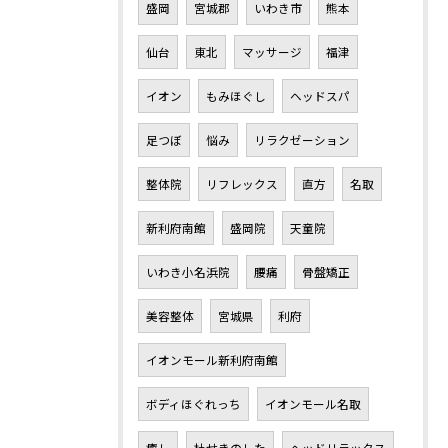
盛岡
宮城郡
いわき市
熊本
仙台
東北
マッサージ
福津
イオン
もみほぐし
ヘッドスパ
足つぼ
悩み
リラクゼーション
整体院
リフレックス
直方
名取
新利府南館
盛岡院
天童院
いわき小名浜院
腰痛
骨盤矯正
美容整体
宮城県
利府
イオンモール新利府南館
ボディほぐれっち
イオンモール名取