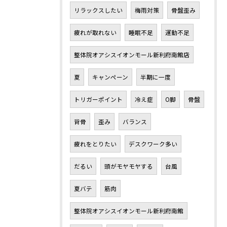
リラックスしたい
梅雨対策
骨盤歪み
疲れが取れない
睡眠不足
運動不足
整体院オアシスイオンモール新利府南館店
夏
キャンペーン
半期に一度
トリガーポイント
冷え症
O脚
骨盤
背骨
歪み
バランス
疲れをとりたい
デスクワーク多い
だるい
頭がモヤモヤする
台風
夏バテ
筋肉
整体院オアシスイオンモール新利府南館