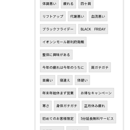
体調悪い
疲れる
四十肩
リフトアップ
代謝悪い
血流悪い
ブラックフライデー
BLACK FRIDAY
イオンンモール新利府南館
整体に興味がある
今年の疲れは今年のうちに
肩ガチガチ
首痛い
寝違え
体硬い
年末年始休まず営業
お得なキャンペーン
寒さ
身体ガチガチ
正月休み疲れ
初めてのお客様限定
5分延長無料サービス