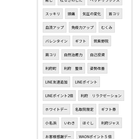
癒し
杜せきのした
ヘッドリラックス
スッキリ
頭痛
気圧の変化
首コリ
血流アップ
免疫力アップ
むくみ
バレンタイン
ギフト
筑紫野院
肩コリ
自然治癒力
自己投資
利府町
利府 整体
姿勢改善
LINE友達追加
LINEポイント
LINEポイント2倍
利府 リラクゼーション
ホワイトデー
名取院限定
ギフト券
小名浜
いわき
ほぐし
利府ジャス
お客様感謝デー
WAONポイント５倍