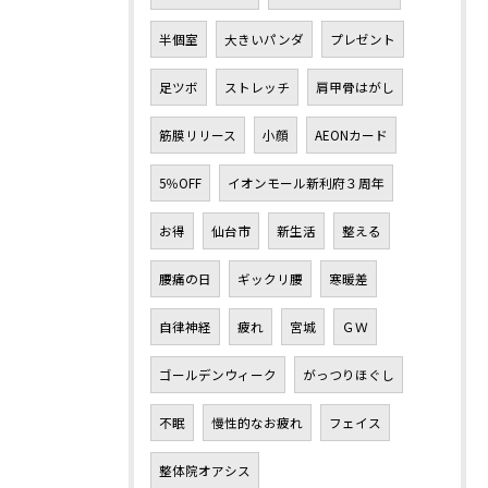
半個室
大きいパンダ
プレゼント
足ツボ
ストレッチ
肩甲骨はがし
筋膜リリース
小顔
AEONカード
5％OFF
イオンモール新利府３周年
お得
仙台市
新生活
整える
腰痛の日
ギックリ腰
寒暖差
自律神経
疲れ
宮城
ＧＷ
ゴールデンウィーク
がっつりほぐし
不眠
慢性的なお疲れ
フェイス
整体院オアシス