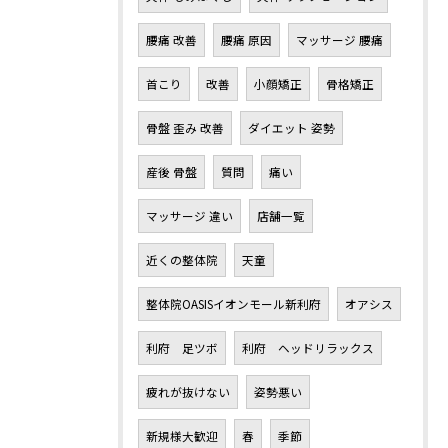
腰痛 改善
腰痛 原因
マッサージ 腰痛
首こり
改善
小顔矯正
骨格矯正
骨盤 歪み 改善
ダイエット 姿勢
産後 骨盤
質問
痛い
マッサージ 違い
店舗一覧
近くの整体院
天童
整体院OASISイオンモール新利府
オアシス
利府 足ツボ
利府 ヘッドリラックス
疲れが抜けない
姿勢悪い
新規様大歓迎
春
季節