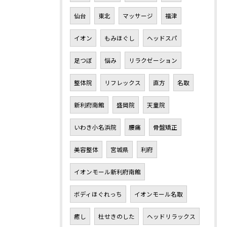
仙台
東北
マッサージ
福津
イオン
もみほぐし
ヘッドスパ
足つぼ
悩み
リラクゼーション
整体院
リフレックス
直方
名取
新利府南館
盛岡院
天童院
いわき小名浜院
腰痛
骨盤矯正
美容整体
宮城県
利府
イオンモール新利府南館
ボディほぐれっち
イオンモール名取
癒し
杜せきのした
ヘッドリラックス