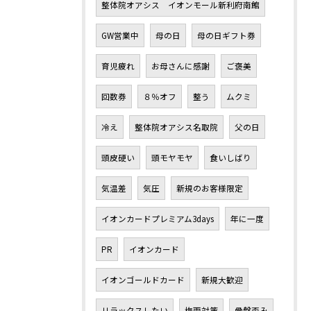
整体院オアシス イオンモール新利府南館
GW営業中
母の日
母の日ギフト券
育児疲れ
お母さんに感謝
ご褒美
回数券
８％オフ
整う
ムクミ
冷え
整体院オアシス名取院
父の日
頭皮硬い
頭モヤモヤ
食いしばり
気温差
気圧
新規のお客様限定
イオンカードプレミアム3days
年に一度
PR
イオンカード
イオンゴールドカード
新規大歓迎
リラックスしたい
梅雨対策
骨盤歪み