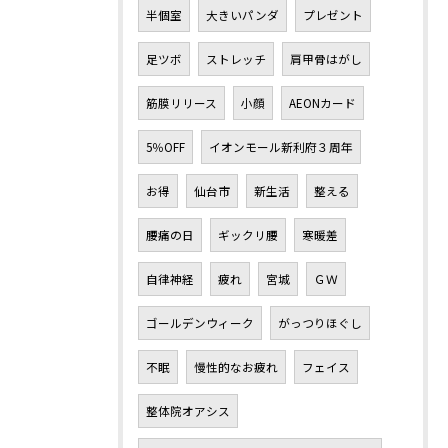
半個室
大きいパンダ
プレゼント
足ツボ
ストレッチ
肩甲骨はがし
筋膜リリース
小顔
AEONカード
5％OFF
イオンモール新利府３周年
お得
仙台市
新生活
整える
腰痛の日
ギックリ腰
寒暖差
自律神経
疲れ
宮城
ＧＷ
ゴールデンウィーク
がっつりほぐし
不眠
慢性的なお疲れ
フェイス
整体院オアシス