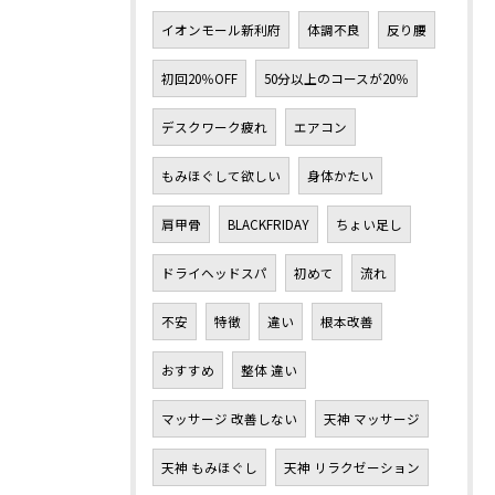
イオンモール新利府
体調不良
反り腰
初回20％OFF
50分以上のコースが20％
デスクワーク疲れ
エアコン
もみほぐして欲しい
身体かたい
肩甲骨
BLACKFRIDAY
ちょい足し
ドライヘッドスパ
初めて
流れ
不安
特徴
違い
根本改善
おすすめ
整体 違い
マッサージ 改善しない
天神 マッサージ
天神 もみほぐし
天神 リラクゼーション