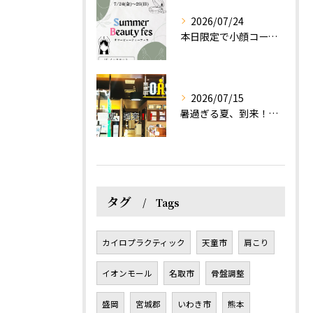
2026/07/24
本日限定で小顔コース体験(ワンコイン)実施します！
2026/07/15
暑過ぎる夏、到来！だるさを感じる方は、結構不足！？
タグ
Tags
カイロプラクティック
天童市
肩こり
イオンモール
名取市
骨盤調整
盛岡
宮城郡
いわき市
熊本