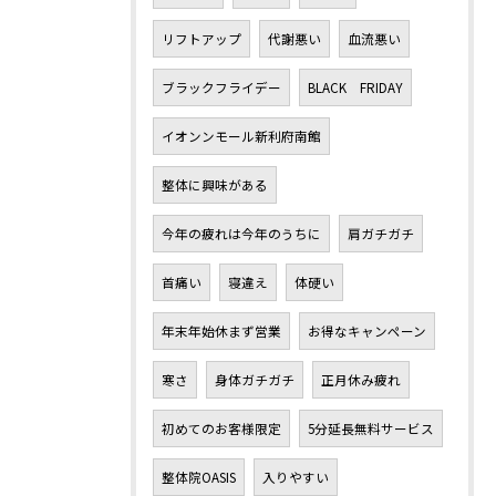
リフトアップ
代謝悪い
血流悪い
ブラックフライデー
BLACK FRIDAY
イオンンモール新利府南館
整体に興味がある
今年の疲れは今年のうちに
肩ガチガチ
首痛い
寝違え
体硬い
年末年始休まず営業
お得なキャンペーン
寒さ
身体ガチガチ
正月休み疲れ
初めてのお客様限定
5分延長無料サービス
整体院OASIS
入りやすい