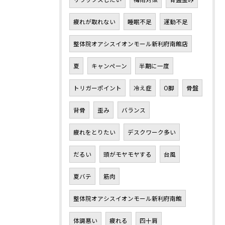
疲れが取れない
睡眠不足
運動不足
整体院オアシスイオンモール新利府南館店
夏
キャンペーン
半期に一度
トリガーポイント
冷え症
O脚
骨盤
背骨
歪み
バランス
疲れをとりたい
デスクワーク多い
だるい
頭がモヤモヤする
台風
夏バテ
筋肉
整体院オアシスイオンモール新利府南館
体調悪い
疲れる
四十肩