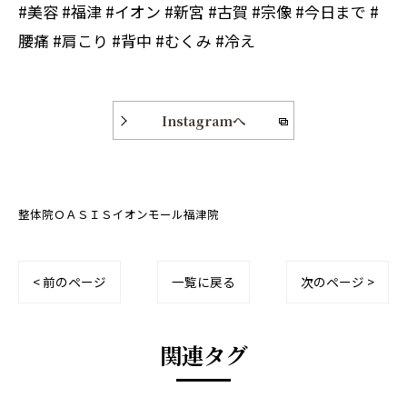
#美容 #福津 #イオン #新宮 #古賀 #宗像 #今日まで #
腰痛 #肩こり #背中 #むくみ #冷え
Instagramへ
整体院ＯＡＳＩＳイオンモール福津院
< 前のページ
一覧に戻る
次のページ >
関連タグ