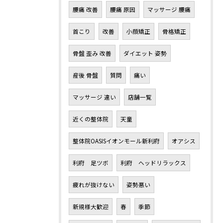
腰痛 改善
腰痛 原因
マッサージ 腰痛
首こり
改善
小顔矯正
骨格矯正
骨盤 歪み 改善
ダイエット 姿勢
産後 骨盤
質問
痛い
マッサージ 違い
店舗一覧
近くの整体院
天童
整体院OASISイオンモール新利府
オアシス
利府 足ツボ
利府 ヘッドリラックス
疲れが抜けない
姿勢悪い
新規様大歓迎
春
季節