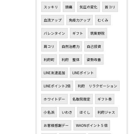
スッキリ
頭痛
気圧の変化
首コリ
血流アップ
免疫力アップ
むくみ
バレンタイン
ギフト
筑紫野院
肩コリ
自然治癒力
自己投資
利府町
利府 整体
姿勢改善
LINE友達追加
LINEポイント
LINEポイント2倍
利府 リラクゼーション
ホワイトデー
名取院限定
ギフト券
小名浜
いわき
ほぐし
利府ジャス
お客様感謝デー
WAONポイント５倍