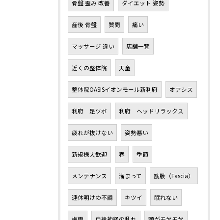
骨盤 歪み 改善
ダイエット 姿勢
産後 骨盤
質問
痛い
マッサージ 違い
店舗一覧
近くの整体院
天童
整体院OASISイオンモール新利府
オアシス
利府 足ツボ
利府 ヘッドリラックス
疲れが抜けない
姿勢悪い
新規様大歓迎
春
季節
メンテナンス
溜まって
筋膜（Fascia）
連休明けの不調
キツイ
眠れない
梅雨
自律神経の乱れ
頭がモヤモヤ