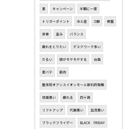
夏
キャンペーン
半期に一度
トリガーポイント
冷え症
O脚
骨盤
背骨
歪み
バランス
疲れをとりたい
デスクワーク多い
だるい
頭がモヤモヤする
台風
夏バテ
筋肉
整体院オアシスイオンモール新利府南館
体調悪い
疲れる
四十肩
リフトアップ
代謝悪い
血流悪い
ブラックフライデー
BLACK FRIDAY