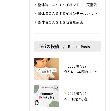
整体院ＯＡＳＩＳイオンモール天童院
整体院ＯＡＳＩＳイオンモールいわき小名浜院
整体院ＯＡＳＩＳ仙台駅前店
最近の投稿
Recent Posts
2026/07/27
うちには美容のコースもあるって伝えなきゃ！えっほっえxty
2026/07/24
本日限定で小顔コース体験(ワンコイン)実施します！