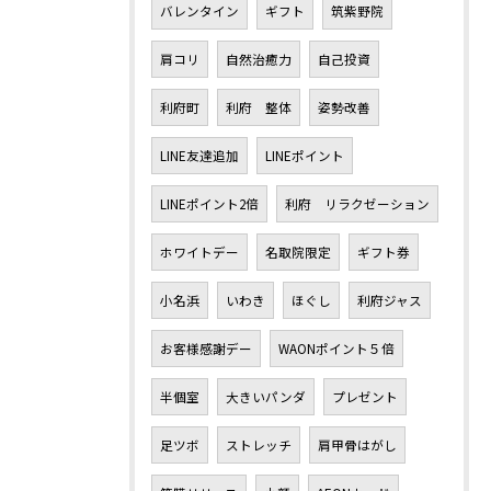
バレンタイン
ギフト
筑紫野院
肩コリ
自然治癒力
自己投資
利府町
利府 整体
姿勢改善
LINE友達追加
LINEポイント
LINEポイント2倍
利府 リラクゼーション
ホワイトデー
名取院限定
ギフト券
小名浜
いわき
ほぐし
利府ジャス
お客様感謝デー
WAONポイント５倍
半個室
大きいパンダ
プレゼント
足ツボ
ストレッチ
肩甲骨はがし