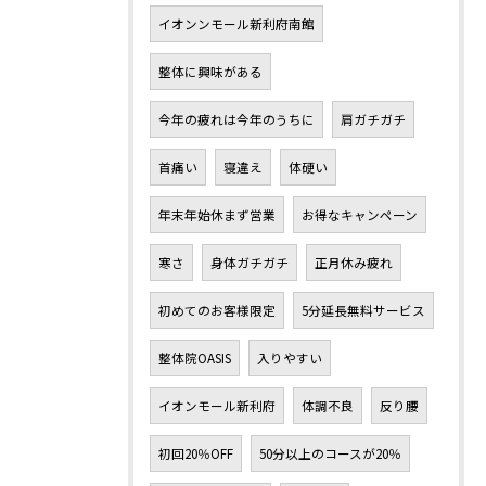
イオンンモール新利府南館
整体に興味がある
今年の疲れは今年のうちに
肩ガチガチ
首痛い
寝違え
体硬い
年末年始休まず営業
お得なキャンペーン
寒さ
身体ガチガチ
正月休み疲れ
初めてのお客様限定
5分延長無料サービス
整体院OASIS
入りやすい
イオンモール新利府
体調不良
反り腰
初回20％OFF
50分以上のコースが20％