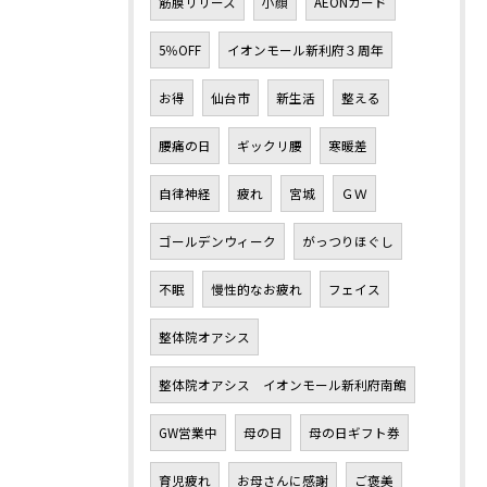
筋膜リリース
小顔
AEONカード
5％OFF
イオンモール新利府３周年
お得
仙台市
新生活
整える
腰痛の日
ギックリ腰
寒暖差
自律神経
疲れ
宮城
ＧＷ
ゴールデンウィーク
がっつりほぐし
不眠
慢性的なお疲れ
フェイス
整体院オアシス
整体院オアシス イオンモール新利府南館
GW営業中
母の日
母の日ギフト券
育児疲れ
お母さんに感謝
ご褒美