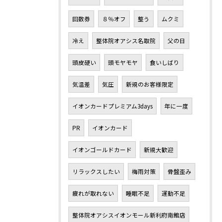
回数券
８％オフ
整う
ムクミ
冷え
整体院オアシス名取院
父の日
頭皮硬い
頭モヤモヤ
食いしばり
気温差
気圧
新規のお客様限定
イオンカードプレミアム3days
年に一度
PR
イオンカード
イオンゴールドカード
新規大歓迎
リラックスしたい
梅雨対策
骨盤歪み
疲れが取れない
睡眠不足
運動不足
整体院オアシスイオンモール新利府南館店