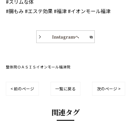
#スリムな体
#腸もみ #エステ効果 #福津 #イオンモール福津
Instagramへ
整体院ＯＡＳＩＳイオンモール福津院
< 前のページ
一覧に戻る
次のページ >
関連タグ