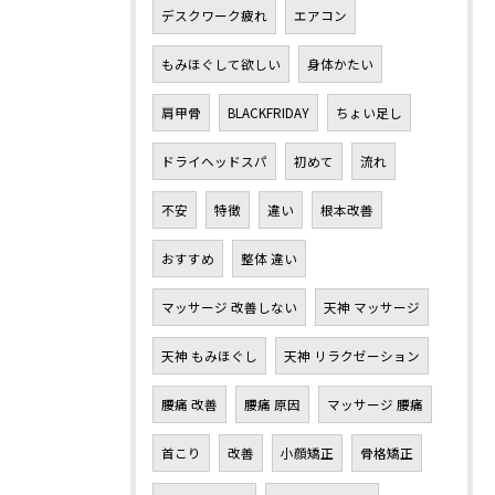
デスクワーク疲れ
エアコン
もみほぐして欲しい
身体かたい
肩甲骨
BLACKFRIDAY
ちょい足し
ドライヘッドスパ
初めて
流れ
不安
特徴
違い
根本改善
おすすめ
整体 違い
マッサージ 改善しない
天神 マッサージ
天神 もみほぐし
天神 リラクゼーション
腰痛 改善
腰痛 原因
マッサージ 腰痛
首こり
改善
小顔矯正
骨格矯正