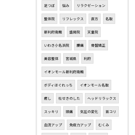
足つぼ
悩み
リラクゼーション
整体院
リフレックス
直方
名取
新利府南館
盛岡院
天童院
いわき小名浜院
腰痛
骨盤矯正
美容整体
宮城県
利府
イオンモール新利府南館
ボディほぐれっち
イオンモール名取
癒し
杜せきのした
ヘッドリラックス
スッキリ
頭痛
気圧の変化
首コリ
血流アップ
免疫力アップ
むくみ