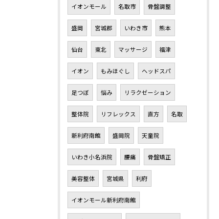
イオンモール
名取市
骨盤調整
盛岡
宮城郡
いわき市
熊本
仙台
東北
マッサージ
福津
イオン
もみほぐし
ヘッドスパ
足つぼ
悩み
リラクゼーション
整体院
リフレックス
直方
名取
新利府南館
盛岡院
天童院
いわき小名浜院
腰痛
骨盤矯正
美容整体
宮城県
利府
イオンモール新利府南館