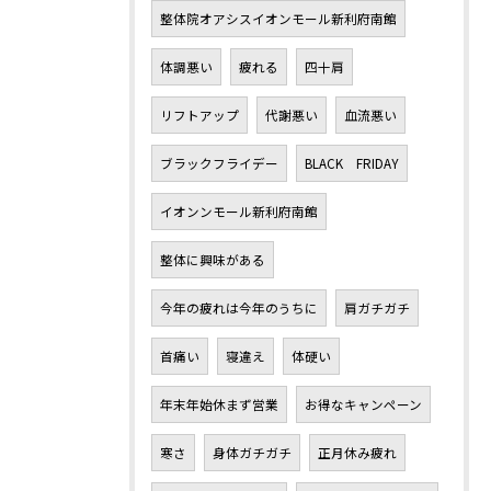
整体院オアシスイオンモール新利府南館
体調悪い
疲れる
四十肩
リフトアップ
代謝悪い
血流悪い
ブラックフライデー
BLACK FRIDAY
イオンンモール新利府南館
整体に興味がある
今年の疲れは今年のうちに
肩ガチガチ
首痛い
寝違え
体硬い
年末年始休まず営業
お得なキャンペーン
寒さ
身体ガチガチ
正月休み疲れ