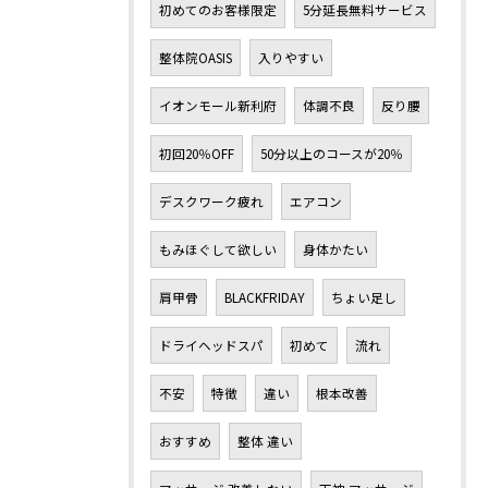
初めてのお客様限定
5分延長無料サービス
整体院OASIS
入りやすい
イオンモール新利府
体調不良
反り腰
初回20％OFF
50分以上のコースが20％
デスクワーク疲れ
エアコン
もみほぐして欲しい
身体かたい
肩甲骨
BLACKFRIDAY
ちょい足し
ドライヘッドスパ
初めて
流れ
不安
特徴
違い
根本改善
おすすめ
整体 違い