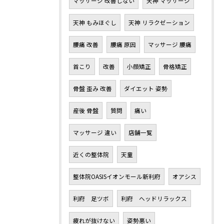
マッサージ 改善しない
天神 マッサージ
天神 もみほぐし
天神 リラクゼーション
腰痛 改善
腰痛 原因
マッサージ 腰痛
首こり
改善
小顔矯正
骨格矯正
骨盤 歪み 改善
ダイエット 姿勢
産後 骨盤
質問
痛い
マッサージ 違い
店舗一覧
近くの整体院
天童
整体院OASISイオンモール新利府
オアシス
利府 足ツボ
利府 ヘッドリラックス
疲れが抜けない
姿勢悪い