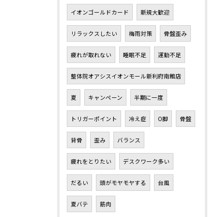
イオンゴールドカード
新規大歓迎
リラックスしたい
梅雨対策
骨盤歪み
疲れが取れない
睡眠不足
運動不足
整体院オアシスイオンモール新利府南館店
夏
キャンペーン
半期に一度
トリガーポイント
冷え症
O脚
骨盤
背骨
歪み
バランス
疲れをとりたい
デスクワーク多い
だるい
頭がモヤモヤする
台風
夏バテ
筋肉