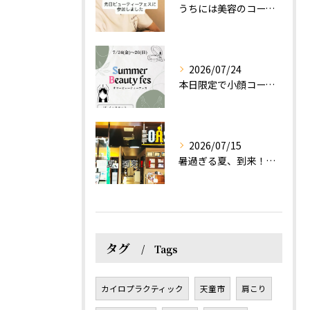
うちには美容のコースもあるって伝えなきゃ！えっほっえxty
2026/07/24
本日限定で小顔コース体験(ワンコイン)実施します！
2026/07/15
暑過ぎる夏、到来！だるさを感じる方は、結構不足！？
タグ
Tags
カイロプラクティック
天童市
肩こり