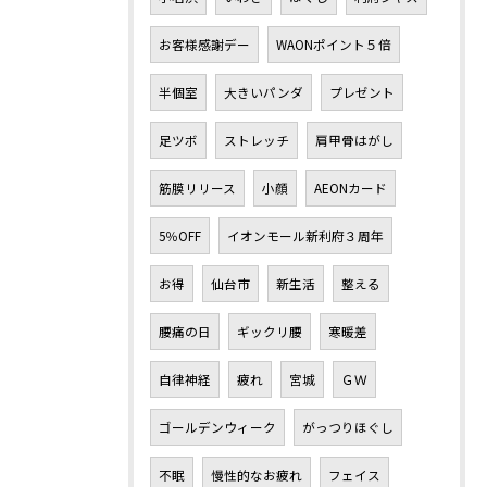
お客様感謝デー
WAONポイント５倍
半個室
大きいパンダ
プレゼント
足ツボ
ストレッチ
肩甲骨はがし
筋膜リリース
小顔
AEONカード
5％OFF
イオンモール新利府３周年
お得
仙台市
新生活
整える
腰痛の日
ギックリ腰
寒暖差
自律神経
疲れ
宮城
ＧＷ
ゴールデンウィーク
がっつりほぐし
不眠
慢性的なお疲れ
フェイス