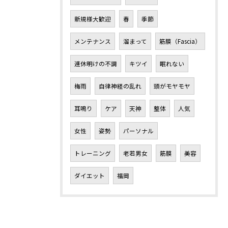
新規様大歓迎
春
季節
メンテナンス
溜まって
筋膜（Fascia）
連休明けの不調
キツイ
眠れない
梅雨
自律神経の乱れ
頭がモヤモヤ
耳鳴り
ケア
天神
整体
人気
女性
姿勢
パーソナル
トレーニング
老若男女
筋膜
美容
ダイエット
福岡