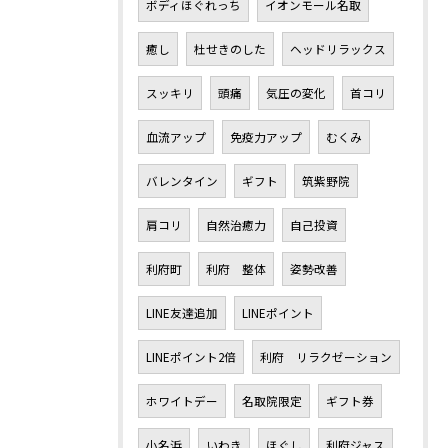
ボディほぐれっち
イオンモール名取
癒し
杜せきのした
ヘッドリラックス
スッキリ
頭痛
気圧の変化
首コリ
血流アップ
免疫力アップ
むくみ
バレンタイン
ギフト
筑紫野院
肩コリ
自然治癒力
自己投資
利府町
利府 整体
姿勢改善
LINE友達追加
LINEポイント
LINEポイント2倍
利府 リラクゼーション
ホワイトデー
名取院限定
ギフト券
小名浜
いわき
ほぐし
利府ジャス