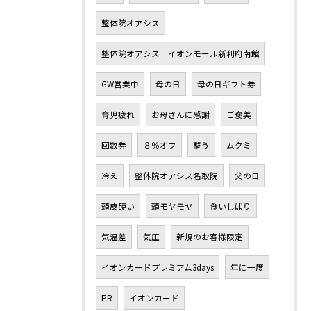
整体院オアシス
整体院オアシス イオンモール新利府南館
GW営業中
母の日
母の日ギフト券
育児疲れ
お母さんに感謝
ご褒美
回数券
８％オフ
整う
ムクミ
冷え
整体院オアシス名取院
父の日
頭皮硬い
頭モヤモヤ
食いしばり
気温差
気圧
新規のお客様限定
イオンカードプレミアム3days
年に一度
PR
イオンカード