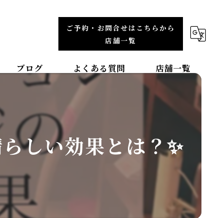
ご予約・お問合せはこちらから
店舗一覧
ブログ
よくある質問
店舗一覧
福岡エリア
整体院TBCC天神本院
晴らしい効果とは？✨
整体院ＯＡＳＩＳイオンモール直方院
整体院ＯＡＳＩＳイオンモール筑紫野院
整体院ＯＡＳＩＳイオンモール福津院
東北エリア