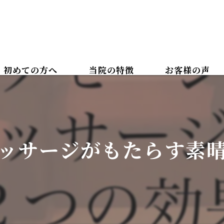
初めての方へ
当院の特徴
お客様の声
カイロプラクティック
ボディケアマッサージ
ッサージがもたらす素
腰痛
肩こり
美容整体
骨盤矯正