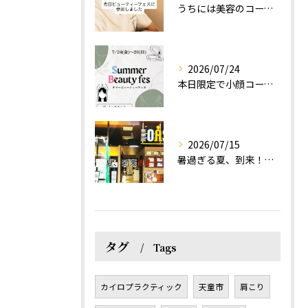
うちには美容のコースもあるって伝えなきゃ！えっほっえxty
2026/07/24
本日限定で小顔コース体験(ワンコイン)実施します！
2026/07/15
暑過ぎる夏、到来！だるさを感じる方は、結構不足！？
タグ
Tags
カイロプラクティック
天童市
肩こり