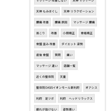
マッサージ 改善しない
天神 マッサージ
天神 もみほぐし
天神 リラクゼーション
腰痛 改善
腰痛 原因
マッサージ 腰痛
首こり
改善
小顔矯正
骨格矯正
骨盤 歪み 改善
ダイエット 姿勢
産後 骨盤
質問
痛い
マッサージ 違い
店舗一覧
近くの整体院
天童
整体院OASISイオンモール新利府
オアシス
利府 足ツボ
利府 ヘッドリラックス
疲れが抜けない
姿勢悪い