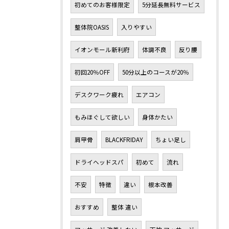
初めてのお客様限定
5分延長無料サービス
整体院OASIS
入りやすい
イオンモール新利府
体調不良
反り腰
初回20％OFF
50分以上のコースが20％
デスクワーク疲れ
エアコン
もみほぐして欲しい
身体かたい
肩甲骨
BLACKFRIDAY
ちょい足し
ドライヘッドスパ
初めて
流れ
不安
特徴
違い
根本改善
おすすめ
整体 違い