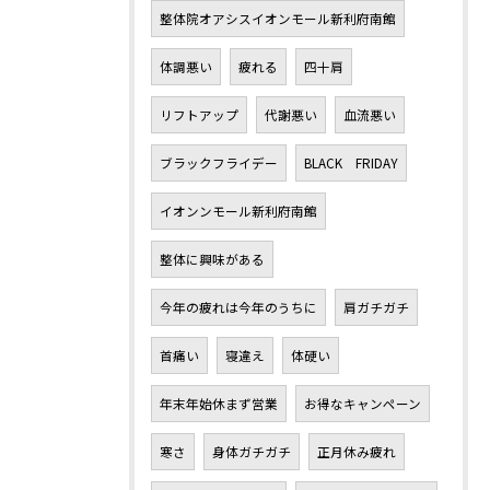
整体院オアシスイオンモール新利府南館
体調悪い
疲れる
四十肩
リフトアップ
代謝悪い
血流悪い
ブラックフライデー
BLACK FRIDAY
イオンンモール新利府南館
整体に興味がある
今年の疲れは今年のうちに
肩ガチガチ
首痛い
寝違え
体硬い
年末年始休まず営業
お得なキャンペーン
寒さ
身体ガチガチ
正月休み疲れ