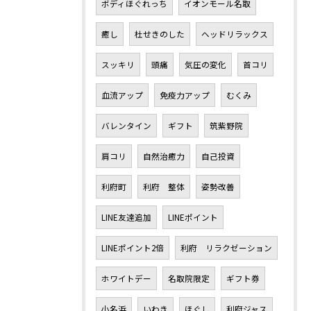
ボディほぐれっち
イオンモール名取
癒し
杜せきのした
ヘッドリラックス
スッキリ
頭痛
気圧の変化
首コリ
血流アップ
免疫力アップ
むくみ
バレンタイン
ギフト
筑紫野院
肩コリ
自然治癒力
自己投資
利府町
利府 整体
姿勢改善
LINE友達追加
LINEポイント
LINEポイント2倍
利府 リラクゼーション
ホワイトデー
名取院限定
ギフト券
小名浜
いわき
ほぐし
利府ジャス