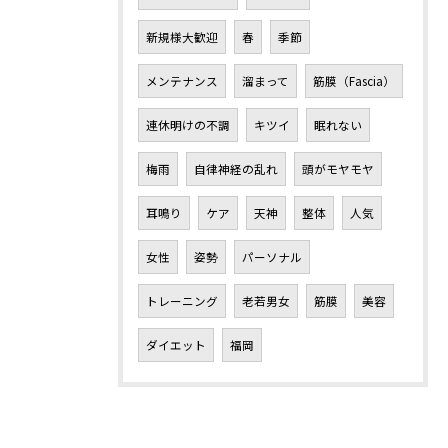
新規様大歓迎
春
季節
メンテナンス
溜まって
筋膜（Fascia）
連休明けの不調
キツイ
眠れない
梅雨
自律神経の乱れ
頭がモヤモヤ
耳鳴り
ケア
天神
整体
人気
女性
姿勢
パーソナル
トレーニング
老若男女
筋膜
美容
ダイエット
福岡