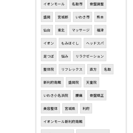
イオンモール
名取市
骨盤調整
盛岡
宮城郡
いわき市
熊本
仙台
東北
マッサージ
福津
イオン
もみほぐし
ヘッドスパ
足つぼ
悩み
リラクゼーション
整体院
リフレックス
直方
名取
新利府南館
盛岡院
天童院
いわき小名浜院
腰痛
骨盤矯正
美容整体
宮城県
利府
イオンモール新利府南館