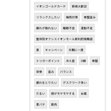
イオンゴールドカード
新規大歓迎
リラックスしたい
梅雨対策
骨盤歪み
疲れが取れない
睡眠不足
運動不足
整体院オアシスイオンモール新利府南館店
夏
キャンペーン
半期に一度
トリガーポイント
冷え症
O脚
骨盤
背骨
歪み
バランス
疲れをとりたい
デスクワーク多い
だるい
頭がモヤモヤする
台風
夏バテ
筋肉