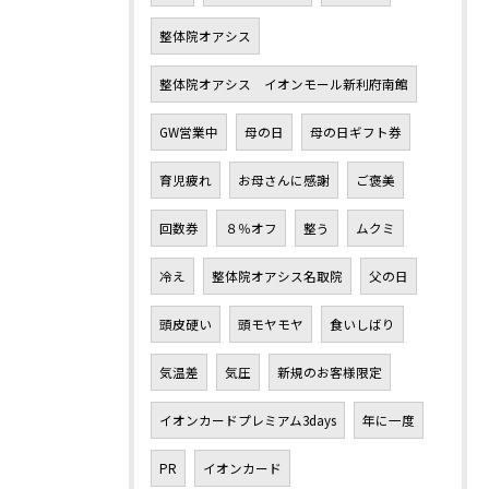
整体院オアシス
整体院オアシス イオンモール新利府南館
GW営業中
母の日
母の日ギフト券
育児疲れ
お母さんに感謝
ご褒美
回数券
８％オフ
整う
ムクミ
冷え
整体院オアシス名取院
父の日
頭皮硬い
頭モヤモヤ
食いしばり
気温差
気圧
新規のお客様限定
イオンカードプレミアム3days
年に一度
PR
イオンカード