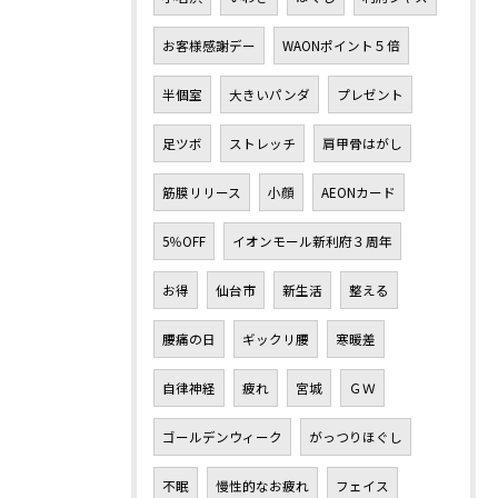
お客様感謝デー
WAONポイント５倍
半個室
大きいパンダ
プレゼント
足ツボ
ストレッチ
肩甲骨はがし
筋膜リリース
小顔
AEONカード
5％OFF
イオンモール新利府３周年
お得
仙台市
新生活
整える
腰痛の日
ギックリ腰
寒暖差
自律神経
疲れ
宮城
ＧＷ
ゴールデンウィーク
がっつりほぐし
不眠
慢性的なお疲れ
フェイス