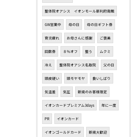
整体院オアシス イオンモール新利府南館
GW営業中
母の日
母の日ギフト券
育児疲れ
お母さんに感謝
ご褒美
回数券
８％オフ
整う
ムクミ
冷え
整体院オアシス名取院
父の日
頭皮硬い
頭モヤモヤ
食いしばり
気温差
気圧
新規のお客様限定
イオンカードプレミアム3days
年に一度
PR
イオンカード
イオンゴールドカード
新規大歓迎