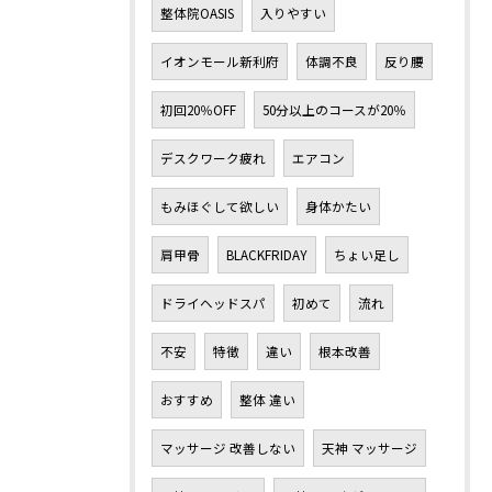
整体院OASIS
入りやすい
イオンモール新利府
体調不良
反り腰
初回20％OFF
50分以上のコースが20％
デスクワーク疲れ
エアコン
もみほぐして欲しい
身体かたい
肩甲骨
BLACKFRIDAY
ちょい足し
ドライヘッドスパ
初めて
流れ
不安
特徴
違い
根本改善
おすすめ
整体 違い
マッサージ 改善しない
天神 マッサージ