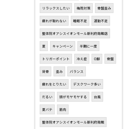
リラックスしたい
梅雨対策
骨盤歪み
疲れが取れない
睡眠不足
運動不足
整体院オアシスイオンモール新利府南館店
夏
キャンペーン
半期に一度
トリガーポイント
冷え症
O脚
骨盤
背骨
歪み
バランス
疲れをとりたい
デスクワーク多い
だるい
頭がモヤモヤする
台風
夏バテ
筋肉
整体院オアシスイオンモール新利府南館