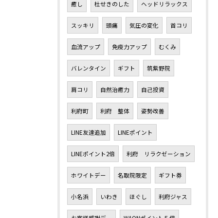
癒し
杜せきのした
ヘッドリラックス
スッキリ
頭痛
気圧の変化
首コリ
血流アップ
免疫力アップ
むくみ
バレンタイン
ギフト
筑紫野院
肩コリ
自然治癒力
自己投資
利府町
利府 整体
姿勢改善
LINE友達追加
LINEポイント
LINEポイント2倍
利府 リラクゼーション
ホワイトデー
名取院限定
ギフト券
小名浜
いわき
ほぐし
利府ジャス