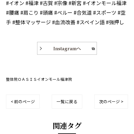
#イオン #福津 #古賀 #宗像 #新宮 #イオンモール福津
#腰痛 #肩こり #頭痛 #ペルー #合気道 #スポーツ #空
手 #整体マッサージ #血流改善 #スペイン語 #強押し
Instagramへ
整体院ＯＡＳＩＳイオンモール福津院
< 前のページ
一覧に戻る
次のページ >
関連タグ