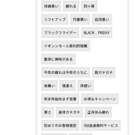
体調悪い
疲れる
四十肩
リフトアップ
代謝悪い
血流悪い
ブラックフライデー
BLACK FRIDAY
イオンンモール新利府南館
整体に興味がある
今年の疲れは今年のうちに
肩ガチガチ
首痛い
寝違え
体硬い
年末年始休まず営業
お得なキャンペーン
寒さ
身体ガチガチ
正月休み疲れ
初めてのお客様限定
5分延長無料サービス