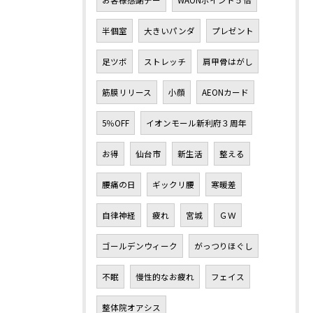
お客様感謝デー
WAONポイント５倍
半個室
大きいパンダ
プレゼント
足ツボ
ストレッチ
肩甲骨はがし
筋膜リリース
小顔
AEONカード
5％OFF
イオンモール新利府３周年
お得
仙台市
新生活
整える
腰痛の日
ギックリ腰
寒暖差
自律神経
疲れ
宮城
ＧＷ
ゴールデンウィーク
がっつりほぐし
不眠
慢性的なお疲れ
フェイス
整体院オアシス