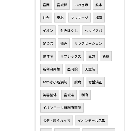
盛岡
宮城郡
いわき市
熊本
仙台
東北
マッサージ
福津
イオン
もみほぐし
ヘッドスパ
足つぼ
悩み
リラクゼーション
整体院
リフレックス
直方
名取
新利府南館
盛岡院
天童院
いわき小名浜院
腰痛
骨盤矯正
美容整体
宮城県
利府
イオンモール新利府南館
ボディほぐれっち
イオンモール名取