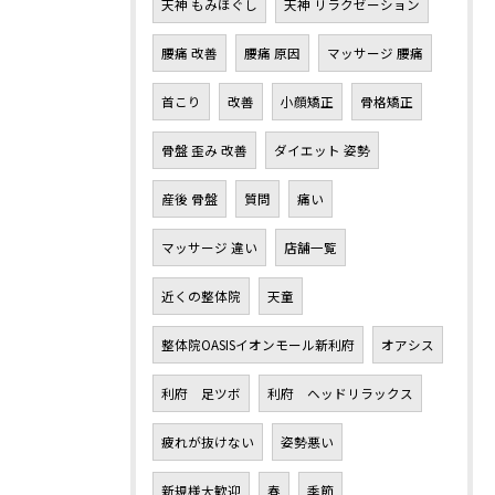
天神 もみほぐし
天神 リラクゼーション
腰痛 改善
腰痛 原因
マッサージ 腰痛
首こり
改善
小顔矯正
骨格矯正
骨盤 歪み 改善
ダイエット 姿勢
産後 骨盤
質問
痛い
マッサージ 違い
店舗一覧
近くの整体院
天童
整体院OASISイオンモール新利府
オアシス
利府 足ツボ
利府 ヘッドリラックス
疲れが抜けない
姿勢悪い
新規様大歓迎
春
季節