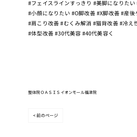
#フェイスラインすっきり #美脚になりたい
#小顔になりたい #O脚改善 #X脚改善 #産
#肩こり改善 #むくみ解消 #猫背改善 #冷
#体型改善 #30代美容 #40代美容く
整体院ＯＡＳＩＳイオンモール福津院
< 前のページ