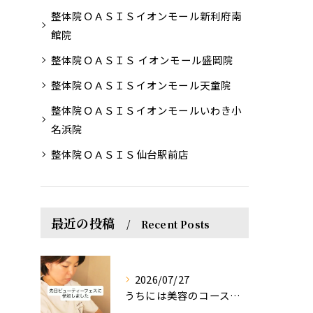
整体院ＯＡＳＩＳイオンモール新利府南
館院
整体院ＯＡＳＩＳ イオンモール盛岡院
整体院ＯＡＳＩＳイオンモール天童院
整体院ＯＡＳＩＳイオンモールいわき小
名浜院
整体院ＯＡＳＩＳ仙台駅前店
最近の投稿
Recent Posts
2026/07/27
うちには美容のコースもあるって伝えなきゃ！えっほっえxty