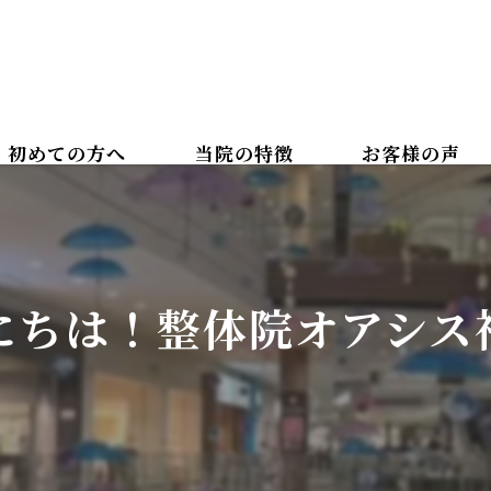
初めての方へ
当院の特徴
お客様の声
カイロプラクティック
ボディケアマッサージ
にちは！整体院オアシス
腰痛
肩こり
美容整体
骨盤矯正