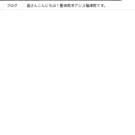
ブログ
皆さんこんにちは！整体院オアシス福津院です。
整体院 ＯＡＳＩＳ イオンモール天童院
整体院ＯＡＳＩＳイオンモール名取院
整体院ＯＡＳＩＳ イオンモール盛岡院
整体院ＯＡＳＩＳ イオンモール新利府南館院
整体院ＯＡＳＩＳイオンモールいわき小名浜院
整体院ＯＡＳＩＳ仙台駅前店