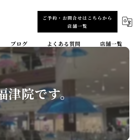
ご予約・お問合せはこちらから
店舗一覧
ブログ
よくある質問
店舗一覧
福岡エリア
整体院TBCC天神本院
福津院です。
整体院ＯＡＳＩＳイオンモール直方院
整体院ＯＡＳＩＳイオンモール筑紫野院
整体院ＯＡＳＩＳイオンモール福津院
東北エリア