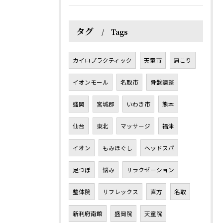
タグ
Tags
カイロプラクティック
天童市
肩こり
イオンモール
名取市
骨盤調整
盛岡
宮城郡
いわき市
熊本
仙台
東北
マッサージ
福津
イオン
もみほぐし
ヘッドスパ
足つぼ
悩み
リラクゼーション
整体院
リフレックス
直方
名取
新利府南館
盛岡院
天童院