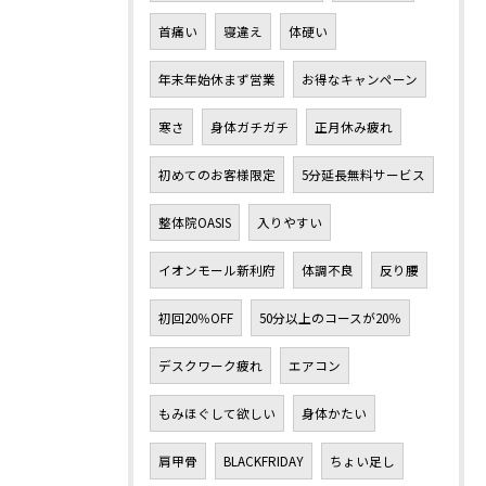
首痛い
寝違え
体硬い
年末年始休まず営業
お得なキャンペーン
寒さ
身体ガチガチ
正月休み疲れ
初めてのお客様限定
5分延長無料サービス
整体院OASIS
入りやすい
イオンモール新利府
体調不良
反り腰
初回20％OFF
50分以上のコースが20％
デスクワーク疲れ
エアコン
もみほぐして欲しい
身体かたい
肩甲骨
BLACKFRIDAY
ちょい足し