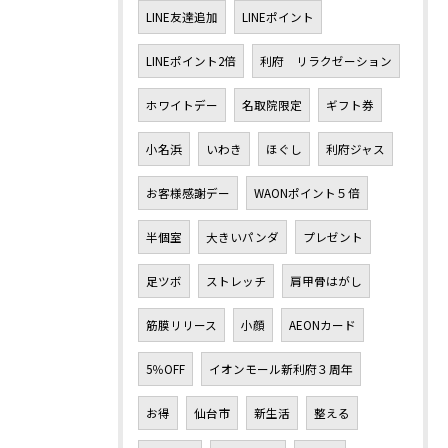
LINE友達追加
LINEポイント
LINEポイント2倍
利府 リラクゼーション
ホワイトデー
名取院限定
ギフト券
小名浜
いわき
ほぐし
利府ジャス
お客様感謝デー
WAONポイント５倍
半個室
大きいパンダ
プレゼント
足ツボ
ストレッチ
肩甲骨はがし
筋膜リリース
小顔
AEONカード
5％OFF
イオンモール新利府３周年
お得
仙台市
新生活
整える