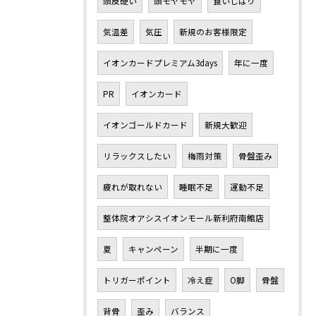
頭皮硬い
頭モヤモヤ
食いしばり
気温差
気圧
新規のお客様限定
イオンカードプレミアム3days
年に一度
PR
イオンカード
イオンゴールドカード
新規大歓迎
リラックスしたい
梅雨対策
骨盤歪み
疲れが取れない
睡眠不足
運動不足
整体院オアシスイオンモール新利府南館店
夏
キャンペーン
半期に一度
トリガーポイント
冷え症
O脚
骨盤
背骨
歪み
バランス