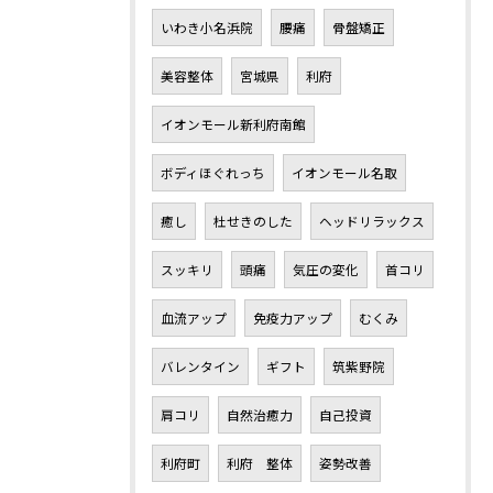
いわき小名浜院
腰痛
骨盤矯正
美容整体
宮城県
利府
イオンモール新利府南館
ボディほぐれっち
イオンモール名取
癒し
杜せきのした
ヘッドリラックス
スッキリ
頭痛
気圧の変化
首コリ
血流アップ
免疫力アップ
むくみ
バレンタイン
ギフト
筑紫野院
肩コリ
自然治癒力
自己投資
利府町
利府 整体
姿勢改善