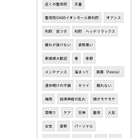
近くの整体院
天童
整体院OASISイオンモール新利府
オアシス
利府 足ツボ
利府 ヘッドリラックス
疲れが抜けない
姿勢悪い
新規様大歓迎
春
季節
メンテナンス
溜まって
筋膜（Fascia）
連休明けの不調
キツイ
眠れない
梅雨
自律神経の乱れ
頭がモヤモヤ
耳鳴り
ケア
天神
整体
人気
女性
姿勢
パーソナル