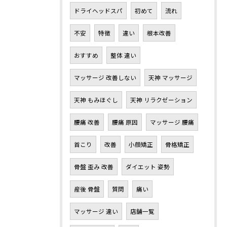
ドライヘッドスパ
初めて
流れ
不安
特徴
違い
根本改善
おすすめ
整体 違い
マッサージ 改善しない
天神 マッサージ
天神 もみほぐし
天神 リラクゼーション
腰痛 改善
腰痛 原因
マッサージ 腰痛
首こり
改善
小顔矯正
骨格矯正
骨盤 歪み 改善
ダイエット 姿勢
産後 骨盤
質問
痛い
マッサージ 違い
店舗一覧