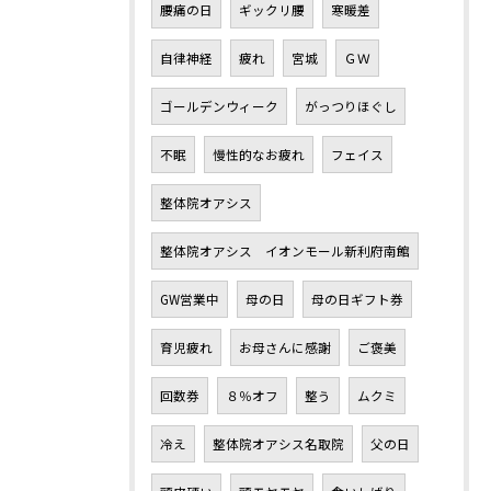
腰痛の日
ギックリ腰
寒暖差
自律神経
疲れ
宮城
ＧＷ
ゴールデンウィーク
がっつりほぐし
不眠
慢性的なお疲れ
フェイス
整体院オアシス
整体院オアシス イオンモール新利府南館
GW営業中
母の日
母の日ギフト券
育児疲れ
お母さんに感謝
ご褒美
回数券
８％オフ
整う
ムクミ
冷え
整体院オアシス名取院
父の日