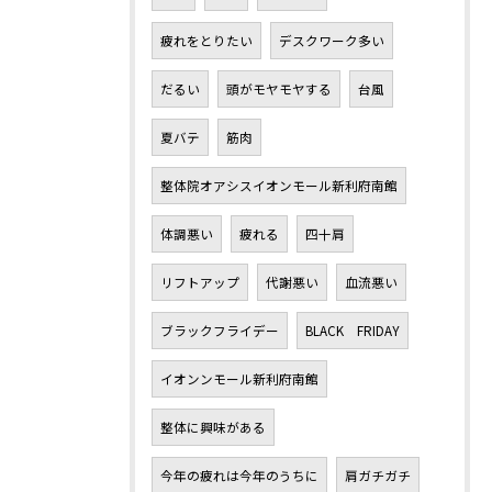
疲れをとりたい
デスクワーク多い
だるい
頭がモヤモヤする
台風
夏バテ
筋肉
整体院オアシスイオンモール新利府南館
体調悪い
疲れる
四十肩
リフトアップ
代謝悪い
血流悪い
ブラックフライデー
BLACK FRIDAY
イオンンモール新利府南館
整体に興味がある
今年の疲れは今年のうちに
肩ガチガチ