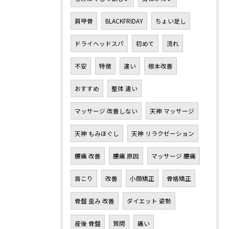
肩甲骨
BLACKFRIDAY
ちょい足し
ドライヘッドスパ
初めて
流れ
不安
特徴
違い
根本改善
おすすめ
整体 違い
マッサージ 改善しない
天神 マッサージ
天神 もみほぐし
天神 リラクゼーション
腰痛 改善
腰痛 原因
マッサージ 腰痛
首こり
改善
小顔矯正
骨格矯正
骨盤 歪み 改善
ダイエット 姿勢
産後 骨盤
質問
痛い