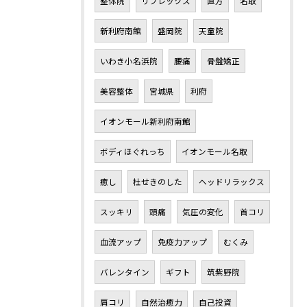
整体院
リフレックス
直方
名取
新利府南館
盛岡院
天童院
いわき小名浜院
腰痛
骨盤矯正
美容整体
宮城県
利府
イオンモール新利府南館
ボディほぐれっち
イオンモール名取
癒し
杜せきのした
ヘッドリラックス
スッキリ
頭痛
気圧の変化
首コリ
血流アップ
免疫力アップ
むくみ
バレンタイン
ギフト
筑紫野院
肩コリ
自然治癒力
自己投資