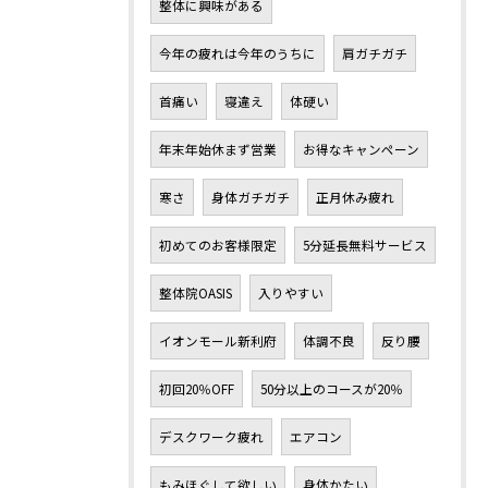
整体に興味がある
今年の疲れは今年のうちに
肩ガチガチ
首痛い
寝違え
体硬い
年末年始休まず営業
お得なキャンペーン
寒さ
身体ガチガチ
正月休み疲れ
初めてのお客様限定
5分延長無料サービス
整体院OASIS
入りやすい
イオンモール新利府
体調不良
反り腰
初回20％OFF
50分以上のコースが20％
デスクワーク疲れ
エアコン
もみほぐして欲しい
身体かたい