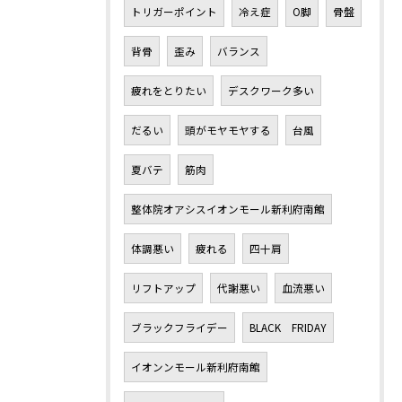
トリガーポイント
冷え症
O脚
骨盤
背骨
歪み
バランス
疲れをとりたい
デスクワーク多い
だるい
頭がモヤモヤする
台風
夏バテ
筋肉
整体院オアシスイオンモール新利府南館
体調悪い
疲れる
四十肩
リフトアップ
代謝悪い
血流悪い
ブラックフライデー
BLACK FRIDAY
イオンンモール新利府南館