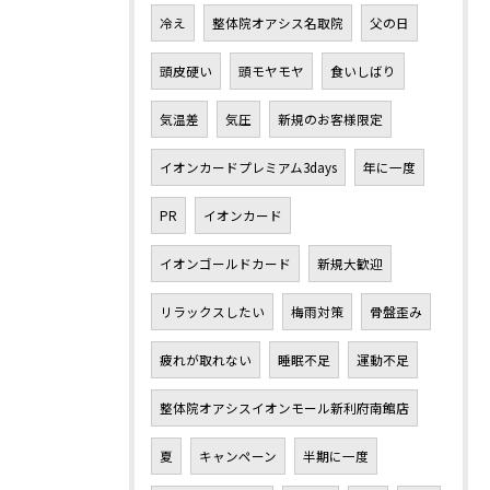
冷え
整体院オアシス名取院
父の日
頭皮硬い
頭モヤモヤ
食いしばり
気温差
気圧
新規のお客様限定
イオンカードプレミアム3days
年に一度
PR
イオンカード
イオンゴールドカード
新規大歓迎
リラックスしたい
梅雨対策
骨盤歪み
疲れが取れない
睡眠不足
運動不足
整体院オアシスイオンモール新利府南館店
夏
キャンペーン
半期に一度