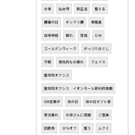
お得
仙台市
新生活
整える
腰痛の日
ギックリ腰
寒暖差
自律神経
疲れ
宮城
ＧＷ
ゴールデンウィーク
がっつりほぐし
不眠
慢性的なお疲れ
フェイス
整体院オアシス
整体院オアシス イオンモール新利府南館
GW営業中
母の日
母の日ギフト券
育児疲れ
お母さんに感謝
ご褒美
回数券
８％オフ
整う
ムクミ