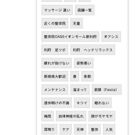
マッサージ 違い
店舗一覧
近くの整体院
天童
整体院OASISイオンモール新利府
オアシス
利府 足ツボ
利府 ヘッドリラックス
疲れが抜けない
姿勢悪い
新規様大歓迎
春
季節
メンテナンス
溜まって
筋膜（Fascia）
連休明けの不調
キツイ
眠れない
梅雨
自律神経の乱れ
頭がモヤモヤ
耳鳴り
ケア
天神
整体
人気