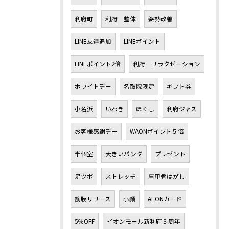
利府町
利府 整体
姿勢改善
LINE友達追加
LINEポイント
LINEポイント2倍
利府 リラクゼーション
ホワイトデー
名取院限定
ギフト券
小名浜
いわき
ほぐし
利府ジャス
お客様感謝デー
WAONポイント５倍
半個室
大きいパンダ
プレゼント
足ツボ
ストレッチ
肩甲骨はがし
筋膜リリース
小顔
AEONカード
5％OFF
イオンモール新利府３周年