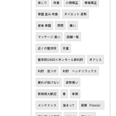
首こり
改善
小顔矯正
骨格矯正
骨盤 歪み 改善
ダイエット 姿勢
産後 骨盤
質問
痛い
マッサージ 違い
店舗一覧
近くの整体院
天童
整体院OASISイオンモール新利府
オアシス
利府 足ツボ
利府 ヘッドリラックス
疲れが抜けない
姿勢悪い
新規様大歓迎
春
季節
メンテナンス
溜まって
筋膜（Fascia）