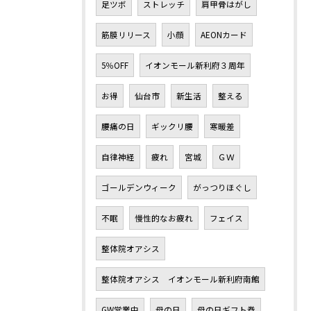
足ツボ
ストレッチ
肩甲骨はがし
筋膜リリース
小顔
AEONカード
5％OFF
イオンモール新利府３周年
お得
仙台市
新生活
整える
腰痛の日
ギックリ腰
寒暖差
自律神経
疲れ
宮城
ＧＷ
ゴールデンウィーク
がっつりほぐし
不眠
慢性的なお疲れ
フェイス
整体院オアシス
整体院オアシス イオンモール新利府南館
GW営業中
母の日
母の日ギフト券