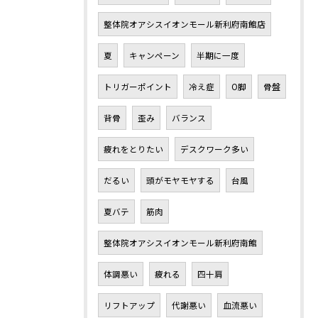
整体院オアシスイオンモール新利府南館店
夏
キャンペーン
半期に一度
トリガーポイント
冷え症
O脚
骨盤
背骨
歪み
バランス
疲れをとりたい
デスクワーク多い
だるい
頭がモヤモヤする
台風
夏バテ
筋肉
整体院オアシスイオンモール新利府南館
体調悪い
疲れる
四十肩
リフトアップ
代謝悪い
血流悪い