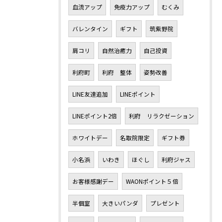
血流アップ
免疫力アップ
むくみ
バレンタイン
ギフト
筑紫野院
肩コリ
自然治癒力
自己投資
利府町
利府 整体
姿勢改善
LINE友達追加
LINEポイント
LINEポイント2倍
利府 リラクゼーション
ホワイトデー
名取院限定
ギフト券
小名浜
いわき
ほぐし
利府ジャス
お客様感謝デー
WAONポイント５倍
半個室
大きいパンダ
プレゼント