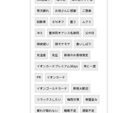
育児疲れ
お母さんに感謝
ご褒美
回数券
８％オフ
整う
ムクミ
冷え
整体院オアシス名取院
父の日
頭皮硬い
頭モヤモヤ
食いしばり
気温差
気圧
新規のお客様限定
イオンカードプレミアム3days
年に一度
PR
イオンカード
イオンゴールドカード
新規大歓迎
リラックスしたい
梅雨対策
骨盤歪み
疲れが取れない
睡眠不足
運動不足