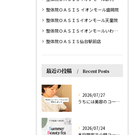
整体院ＯＡＳＩＳ イオンモール盛岡院
整体院ＯＡＳＩＳイオンモール天童院
整体院ＯＡＳＩＳイオンモールいわき小名浜院
整体院ＯＡＳＩＳ仙台駅前店
最近の投稿
Recent Posts
2026/07/27
うちには美容のコースもあるって伝えなきゃ！えっほっえxty
2026/07/24
本日限定で小顔コース体験(ワンコイン)実施します！