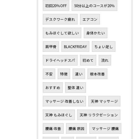
初回20％OFF
50分以上のコースが20％
デスクワーク疲れ
エアコン
もみほぐして欲しい
身体かたい
肩甲骨
BLACKFRIDAY
ちょい足し
ドライヘッドスパ
初めて
流れ
不安
特徴
違い
根本改善
おすすめ
整体 違い
マッサージ 改善しない
天神 マッサージ
天神 もみほぐし
天神 リラクゼーション
腰痛 改善
腰痛 原因
マッサージ 腰痛