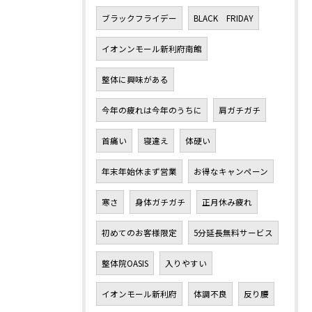
ブラックフライデー
BLACK FRIDAY
イオンンモール新利府南館
整体に興味がある
今年の疲れは今年のうちに
肩ガチガチ
首痛い
寝違え
体硬い
年末年始休まず営業
お得なキャンペーン
寒さ
身体ガチガチ
正月休み疲れ
初めてのお客様限定
5分延長無料サービス
整体院OASIS
入りやすい
イオンモール新利府
体調不良
反り腰