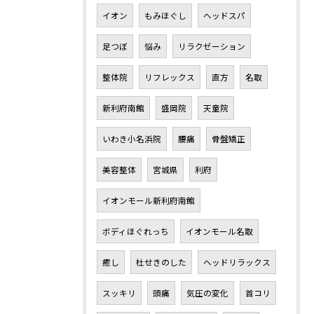
イオン
もみほぐし
ヘッドスパ
足つぼ
悩み
リラクゼーション
整体院
リフレックス
直方
名取
新利府南館
盛岡院
天童院
いわき小名浜院
腰痛
骨盤矯正
美容整体
宮城県
利府
イオンモール新利府南館
ボディほぐれっち
イオンモール名取
癒し
杜せきのした
ヘッドリラックス
スッキリ
頭痛
気圧の変化
首コリ