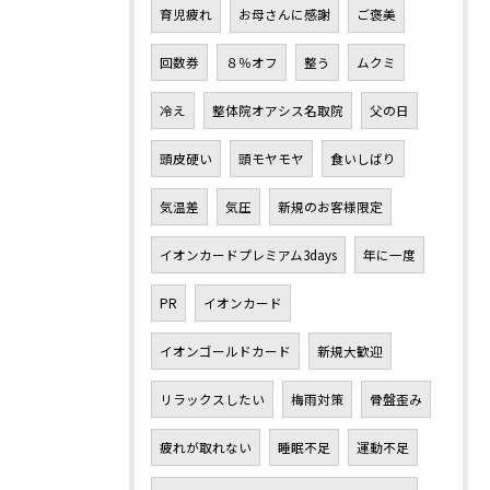
育児疲れ
お母さんに感謝
ご褒美
回数券
８％オフ
整う
ムクミ
冷え
整体院オアシス名取院
父の日
頭皮硬い
頭モヤモヤ
食いしばり
気温差
気圧
新規のお客様限定
イオンカードプレミアム3days
年に一度
PR
イオンカード
イオンゴールドカード
新規大歓迎
リラックスしたい
梅雨対策
骨盤歪み
疲れが取れない
睡眠不足
運動不足