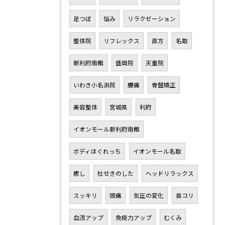
足つぼ
悩み
リラクゼーション
整体院
リフレックス
直方
名取
新利府南館
盛岡院
天童院
いわき小名浜院
腰痛
骨盤矯正
美容整体
宮城県
利府
イオンモール新利府南館
ボディほぐれっち
イオンモール名取
癒し
杜せきのした
ヘッドリラックス
スッキリ
頭痛
気圧の変化
首コリ
血流アップ
免疫力アップ
むくみ