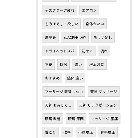
デスクワーク疲れ
エアコン
もみほぐして欲しい
身体かたい
肩甲骨
BLACKFRIDAY
ちょい足し
ドライヘッドスパ
初めて
流れ
不安
特徴
違い
根本改善
おすすめ
整体 違い
マッサージ 改善しない
天神 マッサージ
天神 もみほぐし
天神 リラクゼーション
腰痛 改善
腰痛 原因
マッサージ 腰痛
首こり
改善
小顔矯正
骨格矯正