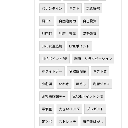
バレンタイン
ギフト
筑紫野院
肩コリ
自然治癒力
自己投資
利府町
利府 整体
姿勢改善
LINE友達追加
LINEポイント
LINEポイント2倍
利府 リラクゼーション
ホワイトデー
名取院限定
ギフト券
小名浜
いわき
ほぐし
利府ジャス
お客様感謝デー
WAONポイント５倍
半個室
大きいパンダ
プレゼント
足ツボ
ストレッチ
肩甲骨はがし