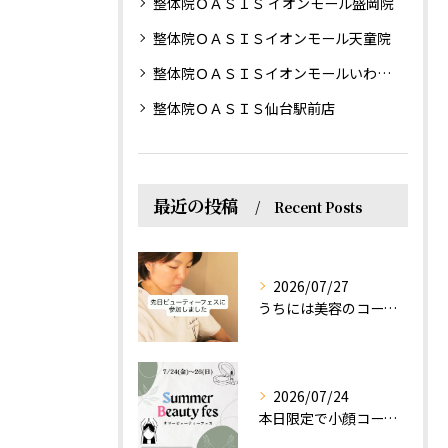
整体院ＯＡＳＩＳ イオンモール盛岡院
整体院ＯＡＳＩＳイオンモール天童院
整体院ＯＡＳＩＳイオンモールいわき小名浜院
整体院ＯＡＳＩＳ仙台駅前店
最近の投稿
Recent Posts
2026/07/27
うちには美容のコースもあるって伝えなきゃ！えっほっえxty
2026/07/24
本日限定で小顔コース体験(ワンコイン)実施します！