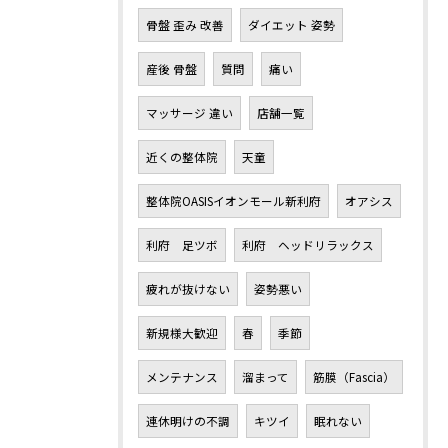
骨盤 歪み 改善
ダイエット 姿勢
産後 骨盤
質問
痛い
マッサージ 違い
店舗一覧
近くの整体院
天童
整体院OASISイオンモール新利府
オアシス
利府 足ツボ
利府 ヘッドリラックス
疲れが抜けない
姿勢悪い
新規様大歓迎
春
季節
メンテナンス
溜まって
筋膜（Fascia）
連休明けの不調
キツイ
眠れない