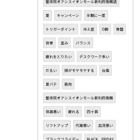
整体院オアシスイオンモール新利府南館店
夏
キャンペーン
半期に一度
トリガーポイント
冷え症
O脚
骨盤
背骨
歪み
バランス
疲れをとりたい
デスクワーク多い
だるい
頭がモヤモヤする
台風
夏バテ
筋肉
整体院オアシスイオンモール新利府南館
体調悪い
疲れる
四十肩
リフトアップ
代謝悪い
血流悪い
ブラックフライデー
BLACK FRIDAY