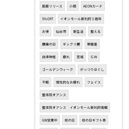
筋膜リリース
小顔
AEONカード
5％OFF
イオンモール新利府３周年
お得
仙台市
新生活
整える
腰痛の日
ギックリ腰
寒暖差
自律神経
疲れ
宮城
ＧＷ
ゴールデンウィーク
がっつりほぐし
不眠
慢性的なお疲れ
フェイス
整体院オアシス
整体院オアシス イオンモール新利府南館
GW営業中
母の日
母の日ギフト券