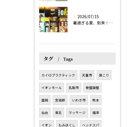
2026/07/15
暑過ぎる夏、到来！だるさを感じる方は、結構不足！？
タグ
Tags
カイロプラクティック
天童市
肩こり
イオンモール
名取市
骨盤調整
盛岡
宮城郡
いわき市
熊本
仙台
東北
マッサージ
福津
イオン
もみほぐし
ヘッドスパ