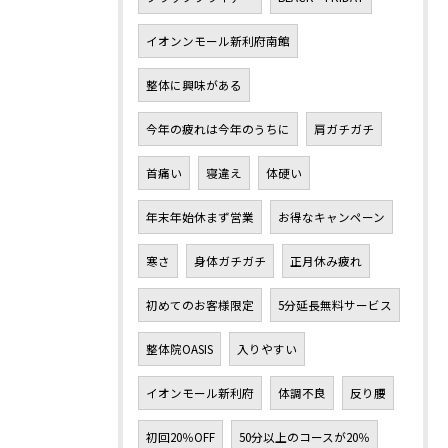
イオンンモール新利府南館
整体に興味がある
今年の疲れは今年のうちに
肩ガチガチ
首痛い
寝違え
体硬い
年末年始休まず営業
お得なキャンペーン
寒さ
身体ガチガチ
正月休み疲れ
初めてのお客様限定
5分延長無料サービス
整体院OASIS
入りやすい
イオンモール新利府
体調不良
反り腰
初回20％OFF
50分以上のコースが20％