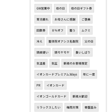
GW営業中
母の日
母の日ギフト券
育児疲れ
お母さんに感謝
ご褒美
回数券
８％オフ
整う
ムクミ
冷え
整体院オアシス名取院
父の日
頭皮硬い
頭モヤモヤ
食いしばり
気温差
気圧
新規のお客様限定
イオンカードプレミアム3days
年に一度
PR
イオンカード
イオンゴールドカード
新規大歓迎
リラックスしたい
梅雨対策
骨盤歪み