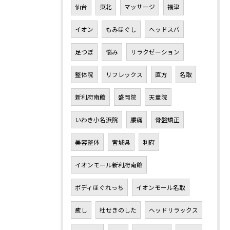
仙台
東北
マッサージ
福津
イオン
もみほぐし
ヘッドスパ
足つぼ
悩み
リラクゼーション
整体院
リフレックス
直方
名取
新利府南館
盛岡院
天童院
いわき小名浜院
腰痛
骨盤矯正
美容整体
宮城県
利府
イオンモール新利府南館
ボディほぐれっち
イオンモール名取
癒し
杜せきのした
ヘッドリラックス