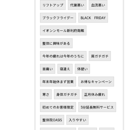
リフトアップ
代謝悪い
血流悪い
ブラックフライデー
BLACK FRIDAY
イオンンモール新利府南館
整体に興味がある
今年の疲れは今年のうちに
肩ガチガチ
首痛い
寝違え
体硬い
年末年始休まず営業
お得なキャンペーン
寒さ
身体ガチガチ
正月休み疲れ
初めてのお客様限定
5分延長無料サービス
整体院OASIS
入りやすい