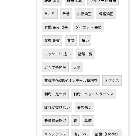
腰痛 改善
腰痛 原因
マッサージ 腰痛
首こり
改善
小顔矯正
骨格矯正
骨盤 歪み 改善
ダイエット 姿勢
産後 骨盤
質問
痛い
マッサージ 違い
店舗一覧
近くの整体院
天童
整体院OASISイオンモール新利府
オアシス
利府 足ツボ
利府 ヘッドリラックス
疲れが抜けない
姿勢悪い
新規様大歓迎
春
季節
メンテナンス
溜まって
筋膜（Fascia）