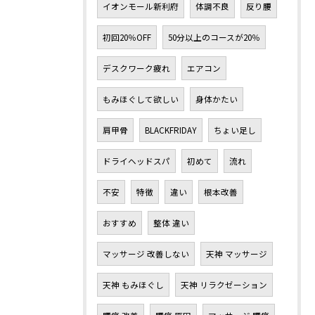
イオンモール新利府
体調不良
反り腰
初回20％OFF
50分以上のコースが20％
デスクワーク疲れ
エアコン
もみほぐして欲しい
身体かたい
肩甲骨
BLACKFRIDAY
ちょい足し
ドライヘッドスパ
初めて
流れ
不安
特徴
違い
根本改善
おすすめ
整体 違い
マッサージ 改善しない
天神 マッサージ
天神 もみほぐし
天神 リラクゼーション