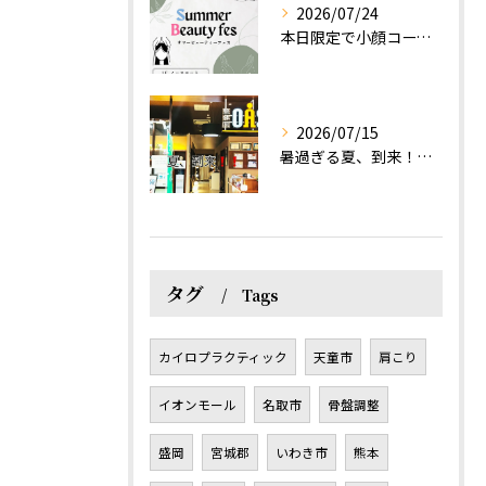
2026/07/24
本日限定で小顔コース体験(ワンコイン)実施します！
2026/07/15
暑過ぎる夏、到来！だるさを感じる方は、結構不足！？
タグ
Tags
カイロプラクティック
天童市
肩こり
イオンモール
名取市
骨盤調整
盛岡
宮城郡
いわき市
熊本