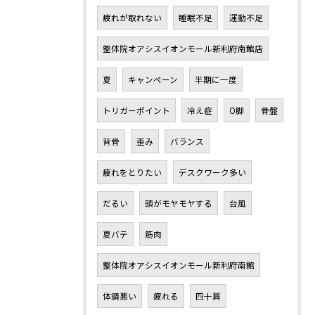
疲れが取れない
睡眠不足
運動不足
整体院オアシスイオンモール新利府南館店
夏
キャンペーン
半期に一度
トリガーポイント
冷え症
O脚
骨盤
背骨
歪み
バランス
疲れをとりたい
デスクワーク多い
だるい
頭がモヤモヤする
台風
夏バテ
筋肉
整体院オアシスイオンモール新利府南館
体調悪い
疲れる
四十肩