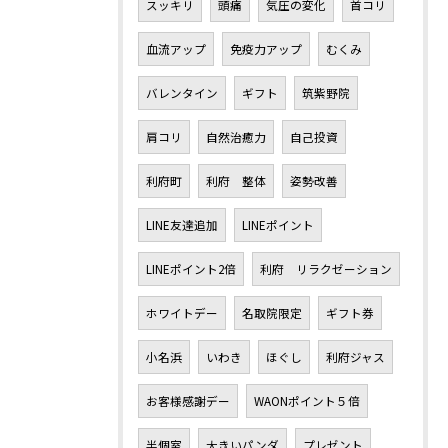
スッキリ
頭痛
気圧の変化
首コリ
血流アップ
免疫力アップ
むくみ
バレンタイン
ギフト
筑紫野院
肩コリ
自然治癒力
自己投資
利府町
利府 整体
姿勢改善
LINE友達追加
LINEポイント
LINEポイント2倍
利府 リラクゼーション
ホワイトデー
名取院限定
ギフト券
小名浜
いわき
ほぐし
利府ジャス
お客様感謝デー
WAONポイント５倍
半個室
大きいパンダ
プレゼント