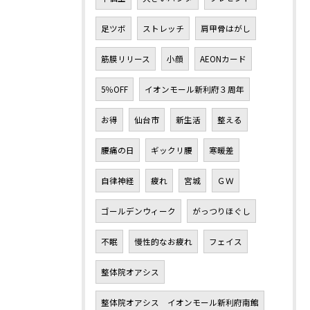
足ツボ
ストレッチ
肩甲骨はがし
筋膜リリース
小顔
AEONカード
5％OFF
イオンモール新利府３周年
お得
仙台市
新生活
整える
腰痛の日
ギックリ腰
寒暖差
自律神経
疲れ
宮城
ＧＷ
ゴールデンウィーク
がっつりほぐし
不眠
慢性的なお疲れ
フェイス
整体院オアシス
整体院オアシス イオンモール新利府南館