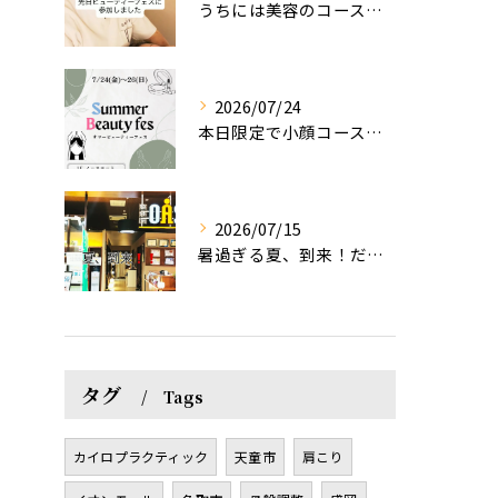
うちには美容のコースもあるって伝えなきゃ！えっほっえxty
2026/07/24
本日限定で小顔コース体験(ワンコイン)実施します！
2026/07/15
暑過ぎる夏、到来！だるさを感じる方は、結構不足！？
タグ
Tags
カイロプラクティック
天童市
肩こり