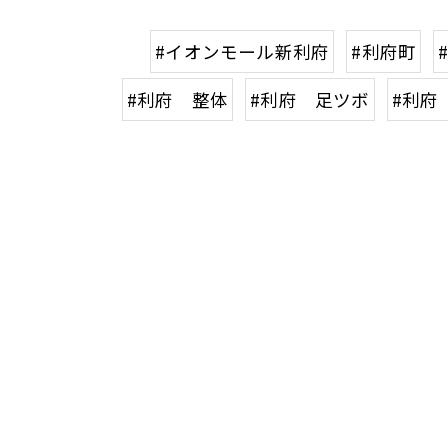
#イオンモール新利府
#利府町
#利府 整体
#利府 足ツボ
#利府