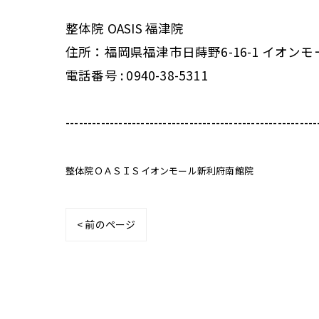
整体院 OASIS 福津院
住所：福岡県福津市日蒔野6-16-1 イオンモ
電話番号 : 0940-38-5311
---------------------------------------------------------
整体院ＯＡＳＩＳイオンモール新利府南館院
< 前のページ