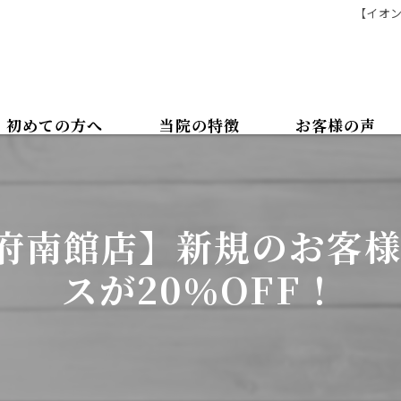
【イオン
初めての方へ
当院の特徴
お客様の声
カイロプラクティック
ボディケアマッサージ
府南館店】新規のお客様
腰痛
スが20％OFF！
肩こり
美容整体
骨盤矯正