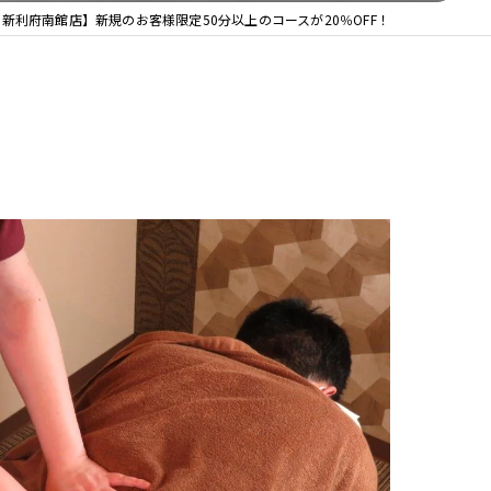
新利府南館店】新規のお客様限定50分以上のコースが20％OFF！
整体院 ＯＡＳＩＳ イオンモール天童院
整体院ＯＡＳＩＳイオンモール名取院
整体院ＯＡＳＩＳ イオンモール盛岡院
整体院ＯＡＳＩＳ イオンモール新利府南館院
整体院ＯＡＳＩＳイオンモールいわき小名浜院
整体院ＯＡＳＩＳ仙台駅前店