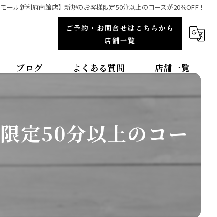
モール新利府南館店】新規のお客様限定50分以上のコースが20％OFF！
ご予約・お問合せはこちらから
店舗一覧
ブログ
よくある質問
店舗一覧
福岡エリア
整体院TBCC天神本院
限定50分以上のコー
整体院ＯＡＳＩＳイオンモール直方院
整体院ＯＡＳＩＳイオンモール筑紫野院
整体院ＯＡＳＩＳイオンモール福津院
東北エリア