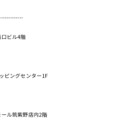
-------------
橋口ビル4階
ョッピングセンター1F
モール筑紫野店内2階