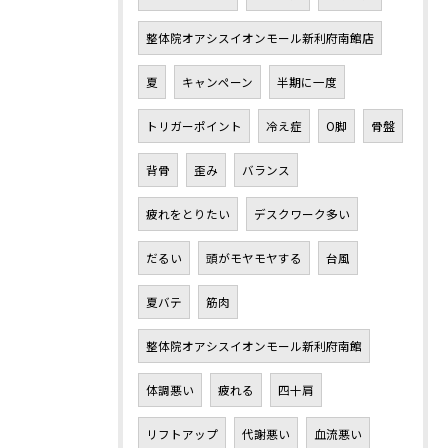
整体院オアシスイオンモール新利府南館店
夏
キャンペーン
半期に一度
トリガーポイント
冷え症
O脚
骨盤
背骨
歪み
バランス
疲れをとりたい
デスクワーク多い
だるい
頭がモヤモヤする
台風
夏バテ
筋肉
整体院オアシスイオンモール新利府南館
体調悪い
疲れる
四十肩
リフトアップ
代謝悪い
血流悪い