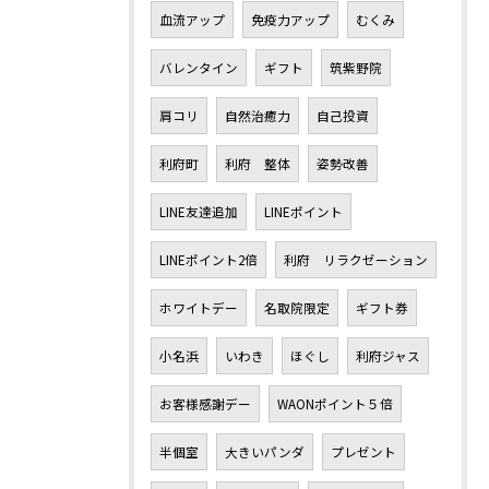
血流アップ
免疫力アップ
むくみ
バレンタイン
ギフト
筑紫野院
肩コリ
自然治癒力
自己投資
利府町
利府 整体
姿勢改善
LINE友達追加
LINEポイント
LINEポイント2倍
利府 リラクゼーション
ホワイトデー
名取院限定
ギフト券
小名浜
いわき
ほぐし
利府ジャス
お客様感謝デー
WAONポイント５倍
半個室
大きいパンダ
プレゼント