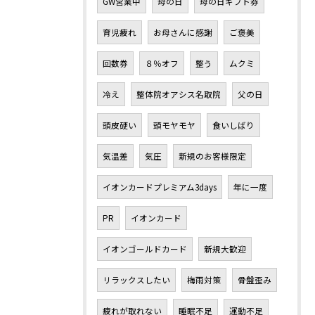
GW営業中
母の日
母の日ギフト券
育児疲れ
お母さんに感謝
ご褒美
回数券
８％オフ
整う
ムクミ
冷え
整体院オアシス名取院
父の日
頭皮硬い
頭モヤモヤ
食いしばり
気温差
気圧
新規のお客様限定
イオンカードプレミアム3days
年に一度
PR
イオンカード
イオンゴールドカード
新規大歓迎
リラックスしたい
梅雨対策
骨盤歪み
疲れが取れない
睡眠不足
運動不足