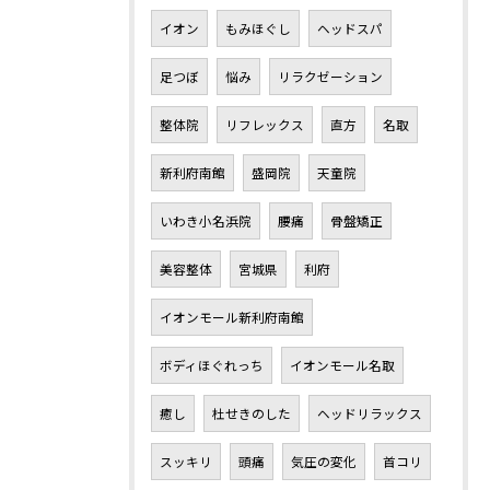
イオン
もみほぐし
ヘッドスパ
足つぼ
悩み
リラクゼーション
整体院
リフレックス
直方
名取
新利府南館
盛岡院
天童院
いわき小名浜院
腰痛
骨盤矯正
美容整体
宮城県
利府
イオンモール新利府南館
ボディほぐれっち
イオンモール名取
癒し
杜せきのした
ヘッドリラックス
スッキリ
頭痛
気圧の変化
首コリ