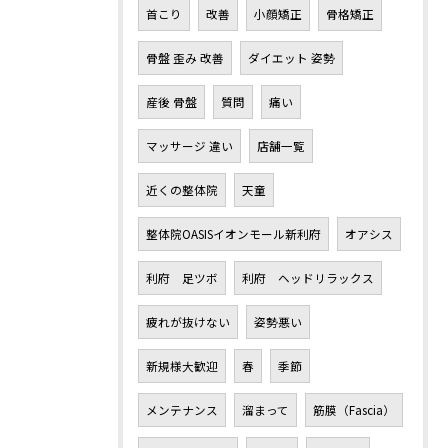
首こり
改善
小顔矯正
骨格矯正
骨盤 歪み 改善
ダイエット 姿勢
産後 骨盤
質問
痛い
マッサージ 違い
店舗一覧
近くの整体院
天童
整体院OASISイオンモール新利府
オアシス
利府 足ツボ
利府 ヘッドリラックス
疲れが抜けない
姿勢悪い
新規様大歓迎
春
季節
メンテナンス
溜まって
筋膜（Fascia）