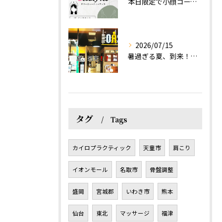
本日限定で小顔コース体験(ワンコイン)実施します！
2026/07/15
暑過ぎる夏、到来！だるさを感じる方は、結構不足！？
タグ
Tags
カイロプラクティック
天童市
肩こり
イオンモール
名取市
骨盤調整
盛岡
宮城郡
いわき市
熊本
仙台
東北
マッサージ
福津