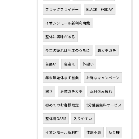
ブラックフライデー
BLACK FRIDAY
イオンンモール新利府南館
整体に興味がある
今年の疲れは今年のうちに
肩ガチガチ
首痛い
寝違え
体硬い
年末年始休まず営業
お得なキャンペーン
寒さ
身体ガチガチ
正月休み疲れ
初めてのお客様限定
5分延長無料サービス
整体院OASIS
入りやすい
イオンモール新利府
体調不良
反り腰