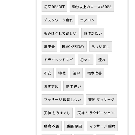
初回20％OFF
50分以上のコースが20％
デスクワーク疲れ
エアコン
もみほぐして欲しい
身体かたい
肩甲骨
BLACKFRIDAY
ちょい足し
ドライヘッドスパ
初めて
流れ
不安
特徴
違い
根本改善
おすすめ
整体 違い
マッサージ 改善しない
天神 マッサージ
天神 もみほぐし
天神 リラクゼーション
腰痛 改善
腰痛 原因
マッサージ 腰痛