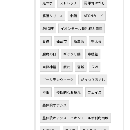
足ツボ
ストレッチ
肩甲骨はがし
筋膜リリース
小顔
AEONカード
5％OFF
イオンモール新利府３周年
お得
仙台市
新生活
整える
腰痛の日
ギックリ腰
寒暖差
自律神経
疲れ
宮城
ＧＷ
ゴールデンウィーク
がっつりほぐし
不眠
慢性的なお疲れ
フェイス
整体院オアシス
整体院オアシス イオンモール新利府南館