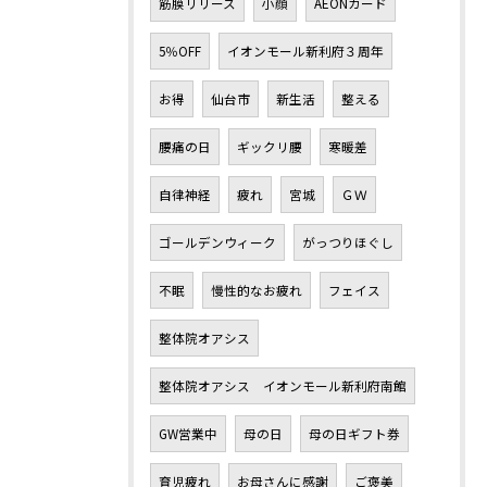
筋膜リリース
小顔
AEONカード
5％OFF
イオンモール新利府３周年
お得
仙台市
新生活
整える
腰痛の日
ギックリ腰
寒暖差
自律神経
疲れ
宮城
ＧＷ
ゴールデンウィーク
がっつりほぐし
不眠
慢性的なお疲れ
フェイス
整体院オアシス
整体院オアシス イオンモール新利府南館
GW営業中
母の日
母の日ギフト券
育児疲れ
お母さんに感謝
ご褒美