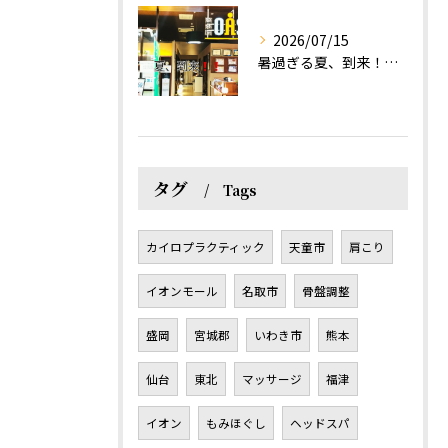
2026/07/15
暑過ぎる夏、到来！だるさを感じる方は、結構不足！？
タグ
Tags
カイロプラクティック
天童市
肩こり
イオンモール
名取市
骨盤調整
盛岡
宮城郡
いわき市
熊本
仙台
東北
マッサージ
福津
イオン
もみほぐし
ヘッドスパ