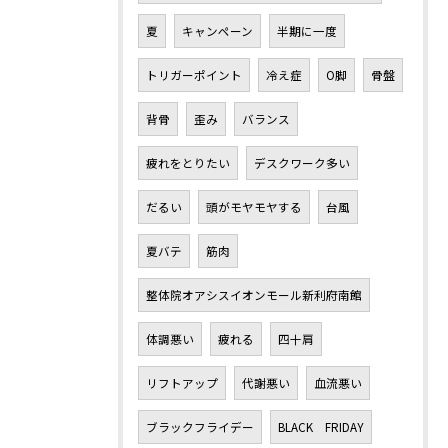
夏
キャンペーン
半期に一度
トリガーポイント
冷え症
O脚
骨盤
背骨
歪み
バランス
疲れをとりたい
デスクワーク多い
だるい
頭がモヤモヤする
台風
夏バテ
筋肉
整体院オアシスイオンモール新利府南館
体調悪い
疲れる
四十肩
リフトアップ
代謝悪い
血流悪い
ブラックフライデー
BLACK FRIDAY