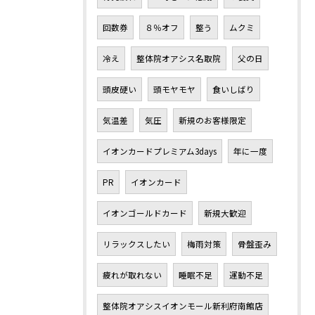
回数券
８％オフ
整う
ムクミ
冷え
整体院オアシス名取院
父の日
頭皮硬い
頭モヤモヤ
食いしばり
気温差
気圧
新規のお客様限定
イオンカードプレミアム3days
年に一度
PR
イオンカード
イオンゴールドカード
新規大歓迎
リラックスしたい
梅雨対策
骨盤歪み
疲れが取れない
睡眠不足
運動不足
整体院オアシスイオンモール新利府南館店