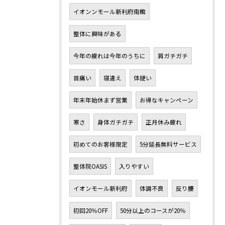
イオンンモール新利府南館
整体に興味がある
今年の疲れは今年のうちに
肩ガチガチ
首痛い
寝違え
体硬い
年末年始休まず営業
お得なキャンペーン
寒さ
身体ガチガチ
正月休み疲れ
初めてのお客様限定
5分延長無料サービス
整体院OASIS
入りやすい
イオンモール新利府
体調不良
反り腰
初回20％OFF
50分以上のコースが20％