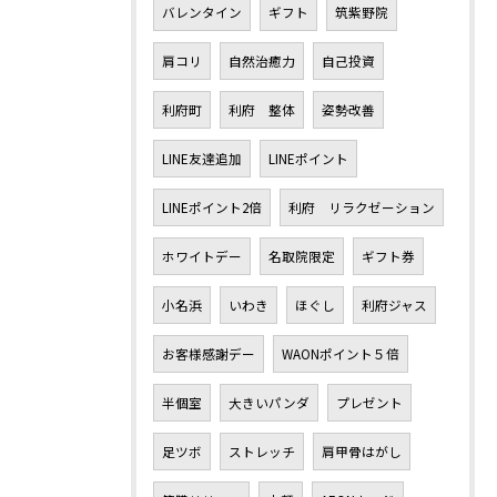
バレンタイン
ギフト
筑紫野院
肩コリ
自然治癒力
自己投資
利府町
利府 整体
姿勢改善
LINE友達追加
LINEポイント
LINEポイント2倍
利府 リラクゼーション
ホワイトデー
名取院限定
ギフト券
小名浜
いわき
ほぐし
利府ジャス
お客様感謝デー
WAONポイント５倍
半個室
大きいパンダ
プレゼント
足ツボ
ストレッチ
肩甲骨はがし