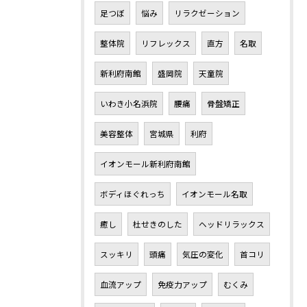
足つぼ
悩み
リラクゼーション
整体院
リフレックス
直方
名取
新利府南館
盛岡院
天童院
いわき小名浜院
腰痛
骨盤矯正
美容整体
宮城県
利府
イオンモール新利府南館
ボディほぐれっち
イオンモール名取
癒し
杜せきのした
ヘッドリラックス
スッキリ
頭痛
気圧の変化
首コリ
血流アップ
免疫力アップ
むくみ