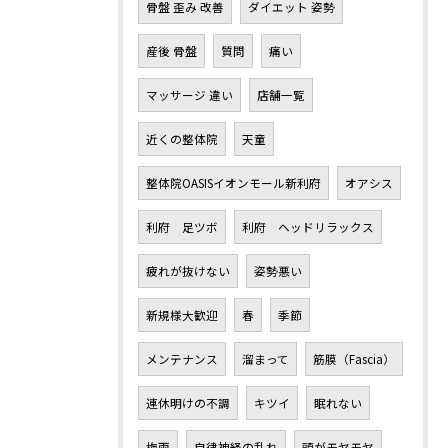
骨盤 歪み 改善
ダイエット 姿勢
産後 骨盤
質問
痛い
マッサージ 違い
店舗一覧
近くの整体院
天童
整体院OASISイオンモール新利府
オアシス
利府 足ツボ
利府 ヘッドリラックス
疲れが抜けない
姿勢悪い
新規様大歓迎
春
季節
メンテナンス
溜まって
筋膜（Fascia）
連休明けの不調
キツイ
眠れない
梅雨
自律神経の乱れ
頭がモヤモヤ