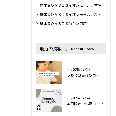
整体院ＯＡＳＩＳイオンモール天童院
整体院ＯＡＳＩＳイオンモールいわき小名浜院
整体院ＯＡＳＩＳ仙台駅前店
最近の投稿
Recent Posts
2026/07/27
うちには美容のコースもあるって伝えなきゃ！えっほっえxty
2026/07/24
本日限定で小顔コース体験(ワンコイン)実施します！