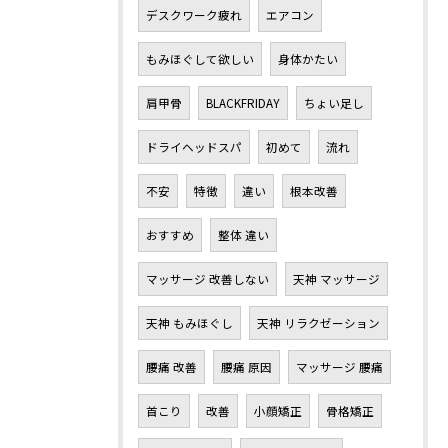
デスクワーク疲れ
エアコン
もみほぐして欲しい
身体かたい
肩甲骨
BLACKFRIDAY
ちょい足し
ドライヘッドスパ
初めて
流れ
不安
特徴
違い
根本改善
おすすめ
整体 違い
マッサージ 改善しない
天神 マッサージ
天神 もみほぐし
天神 リラクゼーション
腰痛 改善
腰痛 原因
マッサージ 腰痛
首こり
改善
小顔矯正
骨格矯正