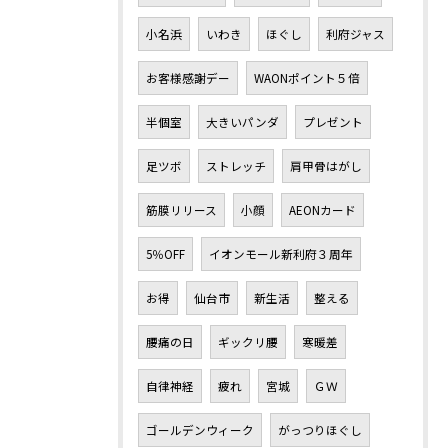
小名浜
いわき
ほぐし
利府ジャス
お客様感謝デー
WAONポイント５倍
半個室
大きいパンダ
プレゼント
足ツボ
ストレッチ
肩甲骨はがし
筋膜リリース
小顔
AEONカード
5％OFF
イオンモール新利府３周年
お得
仙台市
新生活
整える
腰痛の日
ギックリ腰
寒暖差
自律神経
疲れ
宮城
ＧＷ
ゴールデンウィーク
がっつりほぐし