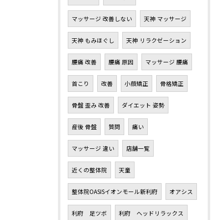
マッサージ 改善しない
天神 マッサージ
天神 もみほぐし
天神 リラクゼーション
腰痛 改善
腰痛 原因
マッサージ 腰痛
首こり
改善
小顔矯正
骨格矯正
骨盤 歪み 改善
ダイエット 姿勢
産後 骨盤
質問
痛い
マッサージ 違い
店舗一覧
近くの整体院
天童
整体院OASISイオンモール新利府
オアシス
利府 足ツボ
利府 ヘッドリラックス