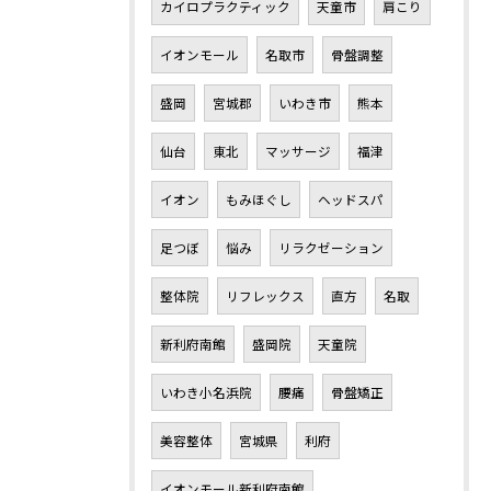
カイロプラクティック
天童市
肩こり
イオンモール
名取市
骨盤調整
盛岡
宮城郡
いわき市
熊本
仙台
東北
マッサージ
福津
イオン
もみほぐし
ヘッドスパ
足つぼ
悩み
リラクゼーション
整体院
リフレックス
直方
名取
新利府南館
盛岡院
天童院
いわき小名浜院
腰痛
骨盤矯正
美容整体
宮城県
利府
イオンモール新利府南館