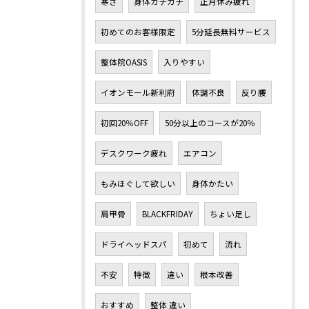
寒さ
身体ガチガチ
正月休み疲れ
初めてのお客様限定
5分延長無料サービス
整体院OASIS
入りやすい
イオンモール新利府
体調不良
反り腰
初回20％OFF
50分以上のコースが20％
デスクワーク疲れ
エアコン
もみほぐして欲しい
身体かたい
肩甲骨
BLACKFRIDAY
ちょい足し
ドライヘッドスパ
初めて
流れ
不安
特徴
違い
根本改善
おすすめ
整体 違い