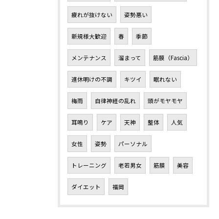
疲れが抜けない
姿勢悪い
新規様大歓迎
春
季節
メンテナンス
溜まって
筋膜（Fascia）
連休明けの不調
キツイ
眠れない
梅雨
自律神経の乱れ
頭がモヤモヤ
耳鳴り
ケア
天神
整体
人気
女性
姿勢
パーソナル
トレーニング
老若男女
筋膜
美容
ダイエット
福岡