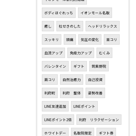
ボディほぐれっち
イオンモール名取
癒し
杜せきのした
ヘッドリラックス
スッキリ
頭痛
気圧の変化
首コリ
血流アップ
免疫力アップ
むくみ
バレンタイン
ギフト
筑紫野院
肩コリ
自然治癒力
自己投資
利府町
利府 整体
姿勢改善
LINE友達追加
LINEポイント
LINEポイント2倍
利府 リラクゼーション
ホワイトデー
名取院限定
ギフト券