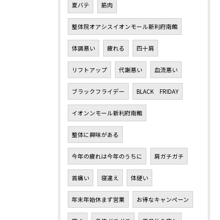
夏バテ
筋肉
整体院オアシスイオンモール新利府南館
体調悪い
疲れる
四十肩
リフトアップ
代謝悪い
血流悪い
ブラックフライデー
BLACK FRIDAY
イオンンモール新利府南館
整体に興味がある
今年の疲れは今年のうちに
肩ガチガチ
首痛い
寝違え
体硬い
年末年始休まず営業
お得なキャンペーン