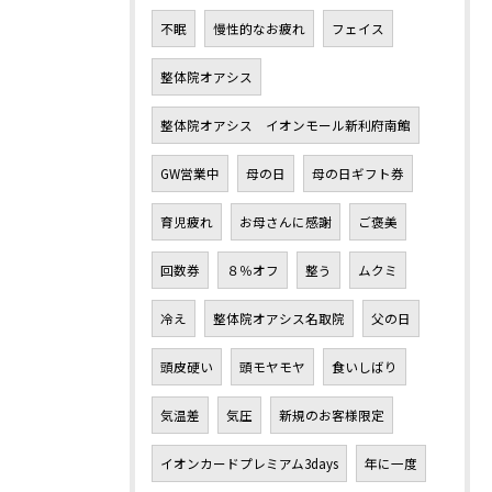
不眠
慢性的なお疲れ
フェイス
整体院オアシス
整体院オアシス イオンモール新利府南館
GW営業中
母の日
母の日ギフト券
育児疲れ
お母さんに感謝
ご褒美
回数券
８％オフ
整う
ムクミ
冷え
整体院オアシス名取院
父の日
頭皮硬い
頭モヤモヤ
食いしばり
気温差
気圧
新規のお客様限定
イオンカードプレミアム3days
年に一度