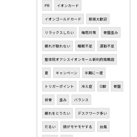
PR
イオンカード
イオンゴールドカード
新規大歓迎
リラックスしたい
梅雨対策
骨盤歪み
疲れが取れない
睡眠不足
運動不足
整体院オアシスイオンモール新利府南館店
夏
キャンペーン
半期に一度
トリガーポイント
冷え症
O脚
骨盤
背骨
歪み
バランス
疲れをとりたい
デスクワーク多い
だるい
頭がモヤモヤする
台風