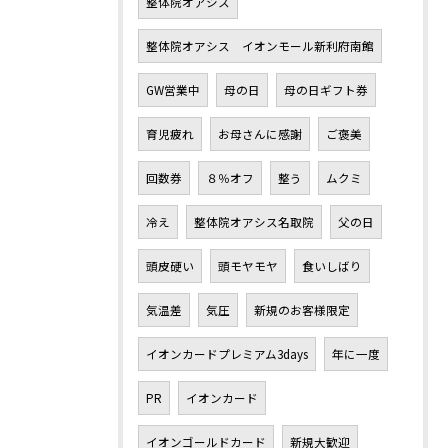
整体院オアシス
整体院オアシス イオンモール新利府南館
GW営業中
母の日
母の日ギフト券
育児疲れ
お母さんに感謝
ご褒美
回数券
８％オフ
整う
ムクミ
冷え
整体院オアシス名取院
父の日
頭皮硬い
頭モヤモヤ
食いしばり
気温差
気圧
新規のお客様限定
イオンカードプレミアム3days
年に一度
PR
イオンカード
イオンゴールドカード
新規大歓迎