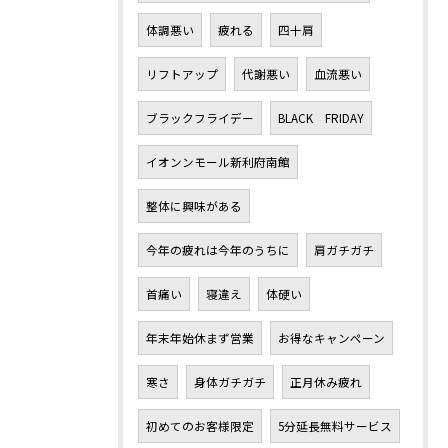
体調悪い
疲れる
四十肩
リフトアップ
代謝悪い
血流悪い
ブラックフライデー
BLACK FRIDAY
イオンンモール新利府南館
整体に興味がある
今年の疲れは今年のうちに
肩ガチガチ
首痛い
寝違え
体硬い
年末年始休まず営業
お得なキャンペーン
寒さ
身体ガチガチ
正月休み疲れ
初めてのお客様限定
5分延長無料サービス