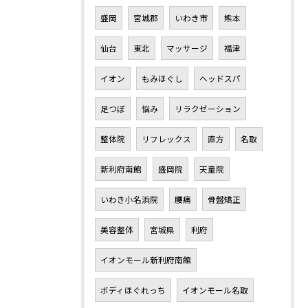
盛岡
宮城郡
いわき市
熊本
仙台
東北
マッサージ
福津
イオン
もみほぐし
ヘッドスパ
足つぼ
悩み
リラクゼーション
整体院
リフレックス
直方
名取
新利府南館
盛岡院
天童院
いわき小名浜院
腰痛
骨盤矯正
美容整体
宮城県
利府
イオンモール新利府南館
ボディほぐれっち
イオンモール名取