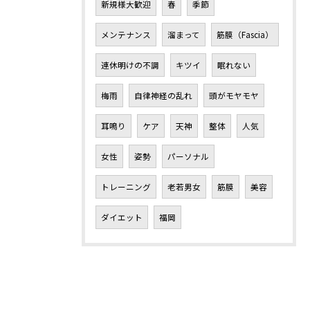
新規様大歓迎
春
季節
メンテナンス
溜まって
筋膜（Fascia）
連休明けの不調
キツイ
眠れない
梅雨
自律神経の乱れ
頭がモヤモヤ
耳鳴り
ケア
天神
整体
人気
女性
姿勢
パーソナル
トレーニング
老若男女
筋膜
美容
ダイエット
福岡