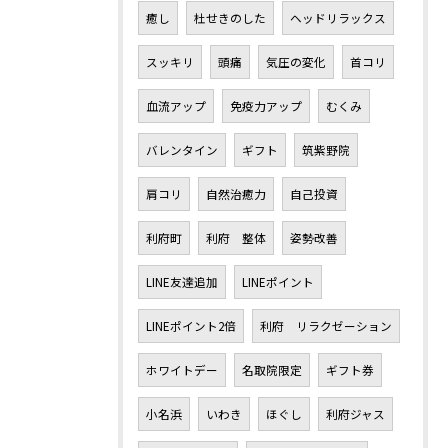
癒し
杜せきのした
ヘッドリラックス
スッキリ
頭痛
気圧の変化
首コリ
血流アップ
免疫力アップ
むくみ
バレンタイン
ギフト
筑紫野院
肩コリ
自然治癒力
自己投資
利府町
利府 整体
姿勢改善
LINE友達追加
LINEポイント
LINEポイント2倍
利府 リラクゼーション
ホワイトデー
名取院限定
ギフト券
小名浜
いわき
ほぐし
利府ジャス