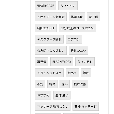
整体院OASIS
入りやすい
イオンモール新利府
体調不良
反り腰
初回20％OFF
50分以上のコースが20％
デスクワーク疲れ
エアコン
もみほぐして欲しい
身体かたい
肩甲骨
BLACKFRIDAY
ちょい足し
ドライヘッドスパ
初めて
流れ
不安
特徴
違い
根本改善
おすすめ
整体 違い
マッサージ 改善しない
天神 マッサージ