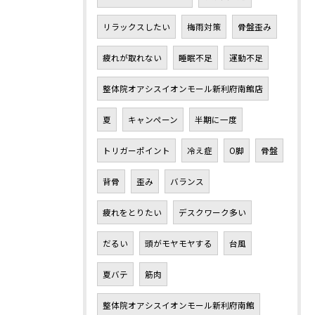
リラックスしたい
梅雨対策
骨盤歪み
疲れが取れない
睡眠不足
運動不足
整体院オアシスイオンモール新利府南館店
夏
キャンペーン
半期に一度
トリガーポイント
冷え症
O脚
骨盤
背骨
歪み
バランス
疲れをとりたい
デスクワーク多い
だるい
頭がモヤモヤする
台風
夏バテ
筋肉
整体院オアシスイオンモール新利府南館