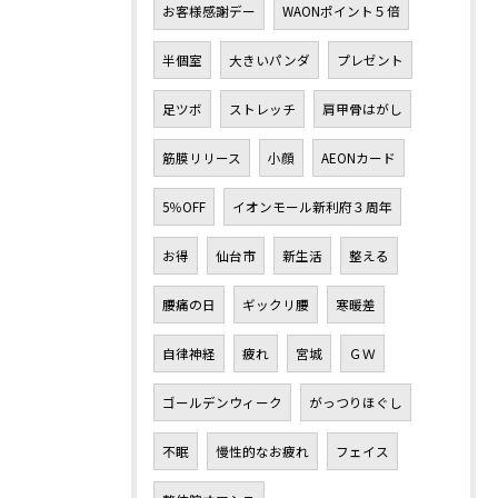
お客様感謝デー
WAONポイント５倍
半個室
大きいパンダ
プレゼント
足ツボ
ストレッチ
肩甲骨はがし
筋膜リリース
小顔
AEONカード
5％OFF
イオンモール新利府３周年
お得
仙台市
新生活
整える
腰痛の日
ギックリ腰
寒暖差
自律神経
疲れ
宮城
ＧＷ
ゴールデンウィーク
がっつりほぐし
不眠
慢性的なお疲れ
フェイス