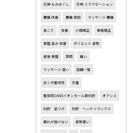
天神 もみほぐし
天神 リラクゼーション
腰痛 改善
腰痛 原因
マッサージ 腰痛
首こり
改善
小顔矯正
骨格矯正
骨盤 歪み 改善
ダイエット 姿勢
産後 骨盤
質問
痛い
マッサージ 違い
店舗一覧
近くの整体院
天童
整体院OASISイオンモール新利府
オアシス
利府 足ツボ
利府 ヘッドリラックス
疲れが抜けない
姿勢悪い