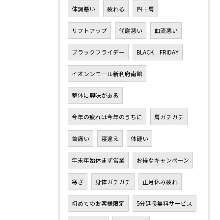
体調悪い
疲れる
四十肩
リフトアップ
代謝悪い
血流悪い
ブラックフライデー
BLACK FRIDAY
イオンンモール新利府南館
整体に興味がある
今年の疲れは今年のうちに
肩ガチガチ
首痛い
寝違え
体硬い
年末年始休まず営業
お得なキャンペーン
寒さ
身体ガチガチ
正月休み疲れ
初めてのお客様限定
5分延長無料サービス