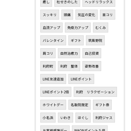
癒し
杜せきのした
ヘッドリラックス
スッキリ
頭痛
気圧の変化
首コリ
血流アップ
免疫力アップ
むくみ
バレンタイン
ギフト
筑紫野院
肩コリ
自然治癒力
自己投資
利府町
利府 整体
姿勢改善
LINE友達追加
LINEポイント
LINEポイント2倍
利府 リラクゼーション
ホワイトデー
名取院限定
ギフト券
小名浜
いわき
ほぐし
利府ジャス
お客様感謝デー
WAONポイント５倍