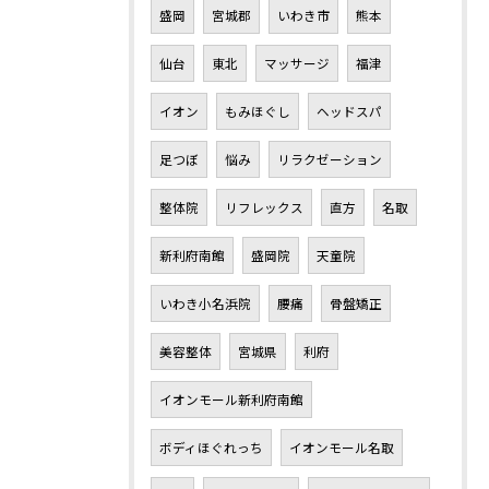
盛岡
宮城郡
いわき市
熊本
仙台
東北
マッサージ
福津
イオン
もみほぐし
ヘッドスパ
足つぼ
悩み
リラクゼーション
整体院
リフレックス
直方
名取
新利府南館
盛岡院
天童院
いわき小名浜院
腰痛
骨盤矯正
美容整体
宮城県
利府
イオンモール新利府南館
ボディほぐれっち
イオンモール名取