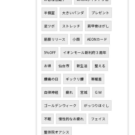
半個室
大きいパンダ
プレゼント
足ツボ
ストレッチ
肩甲骨はがし
筋膜リリース
小顔
AEONカード
5％OFF
イオンモール新利府３周年
お得
仙台市
新生活
整える
腰痛の日
ギックリ腰
寒暖差
自律神経
疲れ
宮城
ＧＷ
ゴールデンウィーク
がっつりほぐし
不眠
慢性的なお疲れ
フェイス
整体院オアシス