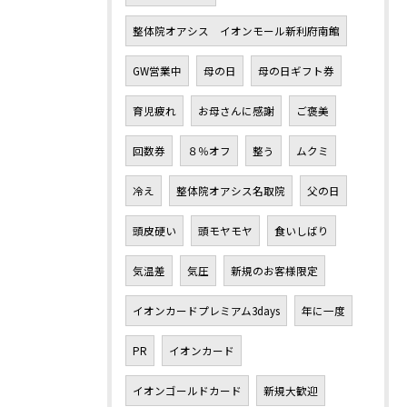
整体院オアシス イオンモール新利府南館
GW営業中
母の日
母の日ギフト券
育児疲れ
お母さんに感謝
ご褒美
回数券
８％オフ
整う
ムクミ
冷え
整体院オアシス名取院
父の日
頭皮硬い
頭モヤモヤ
食いしばり
気温差
気圧
新規のお客様限定
イオンカードプレミアム3days
年に一度
PR
イオンカード
イオンゴールドカード
新規大歓迎