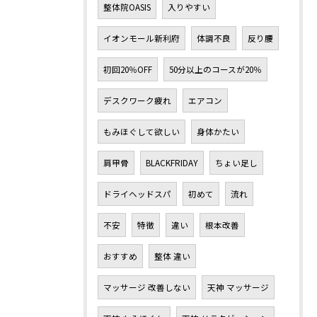
整体院OASIS
入りやすい
イオンモール新利府
体調不良
反り腰
初回20％OFF
50分以上のコースが20％
デスクワーク疲れ
エアコン
もみほぐして欲しい
身体かたい
肩甲骨
BLACKFRIDAY
ちょい足し
ドライヘッドスパ
初めて
流れ
不安
特徴
違い
根本改善
おすすめ
整体 違い
マッサージ 改善しない
天神 マッサージ