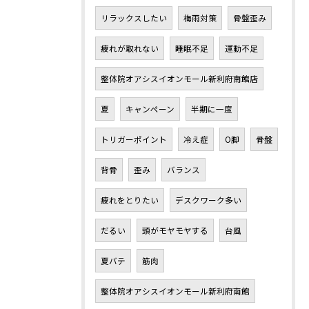
リラックスしたい
梅雨対策
骨盤歪み
疲れが取れない
睡眠不足
運動不足
整体院オアシスイオンモール新利府南館店
夏
キャンペーン
半期に一度
トリガーポイント
冷え症
O脚
骨盤
背骨
歪み
バランス
疲れをとりたい
デスクワーク多い
だるい
頭がモヤモヤする
台風
夏バテ
筋肉
整体院オアシスイオンモール新利府南館