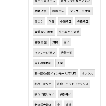
天神 もみほぐし
天神 リラクゼーション
腰痛 改善
腰痛 原因
マッサージ 腰痛
首こり
改善
小顔矯正
骨格矯正
骨盤 歪み 改善
ダイエット 姿勢
産後 骨盤
質問
痛い
マッサージ 違い
店舗一覧
近くの整体院
天童
整体院OASISイオンモール新利府
オアシス
利府 足ツボ
利府 ヘッドリラックス
疲れが抜けない
姿勢悪い
新規様大歓迎
春
季節