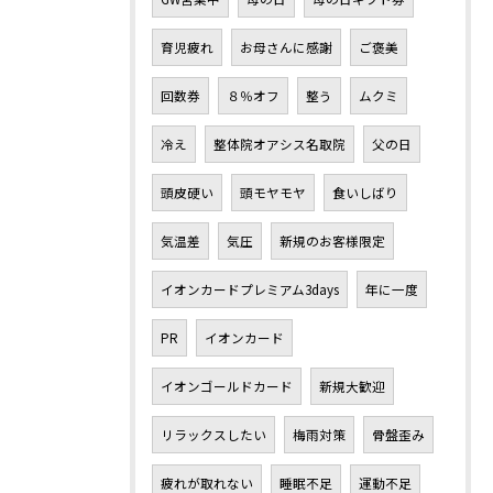
育児疲れ
お母さんに感謝
ご褒美
回数券
８％オフ
整う
ムクミ
冷え
整体院オアシス名取院
父の日
頭皮硬い
頭モヤモヤ
食いしばり
気温差
気圧
新規のお客様限定
イオンカードプレミアム3days
年に一度
PR
イオンカード
イオンゴールドカード
新規大歓迎
リラックスしたい
梅雨対策
骨盤歪み
疲れが取れない
睡眠不足
運動不足