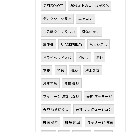
初回20％OFF
50分以上のコースが20％
デスクワーク疲れ
エアコン
もみほぐして欲しい
身体かたい
肩甲骨
BLACKFRIDAY
ちょい足し
ドライヘッドスパ
初めて
流れ
不安
特徴
違い
根本改善
おすすめ
整体 違い
マッサージ 改善しない
天神 マッサージ
天神 もみほぐし
天神 リラクゼーション
腰痛 改善
腰痛 原因
マッサージ 腰痛