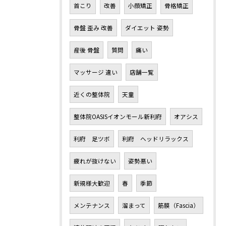
首こり
改善
小顔矯正
骨格矯正
骨盤 歪み 改善
ダイエット 姿勢
産後 骨盤
質問
痛い
マッサージ 違い
店舗一覧
近くの整体院
天童
整体院OASISイオンモール新利府
オアシス
利府 足ツボ
利府 ヘッドリラックス
疲れが抜けない
姿勢悪い
新規様大歓迎
春
季節
メンテナンス
溜まって
筋膜（Fascia）