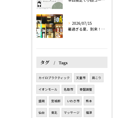
本日限定で小顔コース体験(ワンコイン)実施します！
2026/07/15
暑過ぎる夏、到来！だるさを感じる方は、結構不足！？
タグ
Tags
カイロプラクティック
天童市
肩こり
イオンモール
名取市
骨盤調整
盛岡
宮城郡
いわき市
熊本
仙台
東北
マッサージ
福津