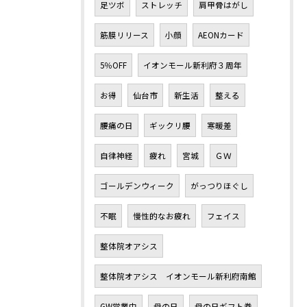
足ツボ
ストレッチ
肩甲骨はがし
筋膜リリース
小顔
AEONカード
5％OFF
イオンモール新利府３周年
お得
仙台市
新生活
整える
腰痛の日
ギックリ腰
寒暖差
自律神経
疲れ
宮城
ＧＷ
ゴールデンウィーク
がっつりほぐし
不眠
慢性的なお疲れ
フェイス
整体院オアシス
整体院オアシス イオンモール新利府南館
GW営業中
母の日
母の日ギフト券