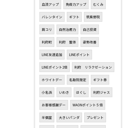
血流アップ
免疫力アップ
むくみ
バレンタイン
ギフト
筑紫野院
肩コリ
自然治癒力
自己投資
利府町
利府 整体
姿勢改善
LINE友達追加
LINEポイント
LINEポイント2倍
利府 リラクゼーション
ホワイトデー
名取院限定
ギフト券
小名浜
いわき
ほぐし
利府ジャス
お客様感謝デー
WAONポイント５倍
半個室
大きいパンダ
プレゼント