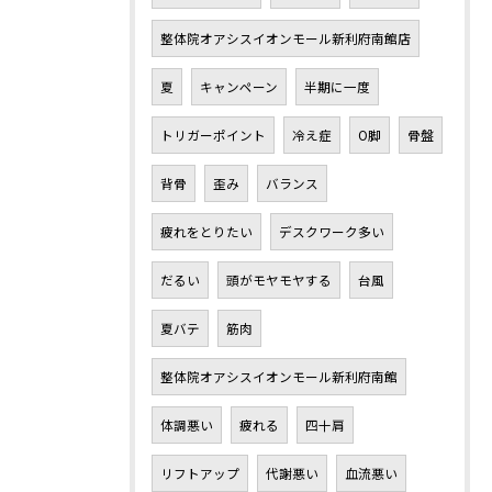
整体院オアシスイオンモール新利府南館店
夏
キャンペーン
半期に一度
トリガーポイント
冷え症
O脚
骨盤
背骨
歪み
バランス
疲れをとりたい
デスクワーク多い
だるい
頭がモヤモヤする
台風
夏バテ
筋肉
整体院オアシスイオンモール新利府南館
体調悪い
疲れる
四十肩
リフトアップ
代謝悪い
血流悪い