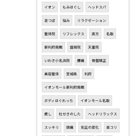
イオン
もみほぐし
ヘッドスパ
足つぼ
悩み
リラクゼーション
整体院
リフレックス
直方
名取
新利府南館
盛岡院
天童院
いわき小名浜院
腰痛
骨盤矯正
美容整体
宮城県
利府
イオンモール新利府南館
ボディほぐれっち
イオンモール名取
癒し
杜せきのした
ヘッドリラックス
スッキリ
頭痛
気圧の変化
首コリ