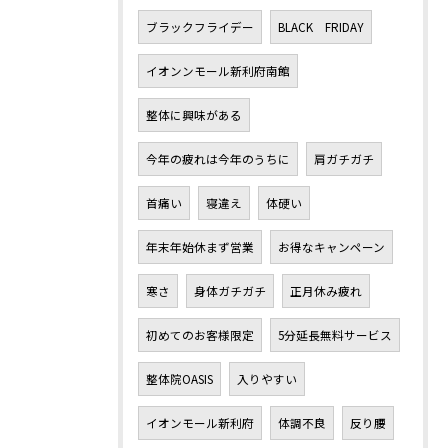
ブラックフライデー
BLACK FRIDAY
イオンンモール新利府南館
整体に興味がある
今年の疲れは今年のうちに
肩ガチガチ
首痛い
寝違え
体硬い
年末年始休まず営業
お得なキャンペーン
寒さ
身体ガチガチ
正月休み疲れ
初めてのお客様限定
5分延長無料サービス
整体院OASIS
入りやすい
イオンモール新利府
体調不良
反り腰