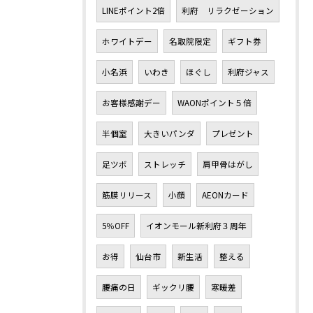
LINEポイント2倍
利府 リラクゼーション
ホワイトデー
名取院限定
ギフト券
小名浜
いわき
ほぐし
利府ジャス
お客様感謝デー
WAONポイント５倍
半個室
大きいパンダ
プレゼント
足ツボ
ストレッチ
肩甲骨はがし
筋膜リリース
小顔
AEONカード
5％OFF
イオンモール新利府３周年
お得
仙台市
新生活
整える
腰痛の日
ギックリ腰
寒暖差