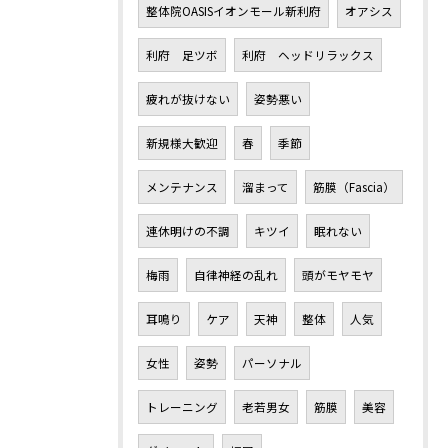
整体院OASISイオンモール新利府
オアシス
利府 足ツボ
利府 ヘッドリラックス
疲れが抜けない
姿勢悪い
新規様大歓迎
春
季節
メンテナンス
溜まって
筋膜（Fascia）
連休明けの不調
キツイ
眠れない
梅雨
自律神経の乱れ
頭がモヤモヤ
耳鳴り
ケア
天神
整体
人気
女性
姿勢
パーソナル
トレーニング
老若男女
筋膜
美容