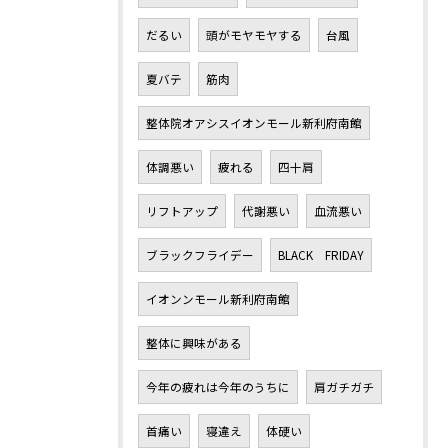
だるい
頭がモヤモヤする
台風
夏バテ
筋肉
整体院オアシスイオンモール新利府南館
体調悪い
疲れる
四十肩
リフトアップ
代謝悪い
血流悪い
ブラックフライデー
BLACK FRIDAY
イオンンモール新利府南館
整体に興味がある
今年の疲れは今年のうちに
肩ガチガチ
首痛い
寝違え
体硬い