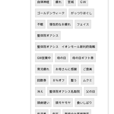
自律神経
疲れ
宮城
ＧＷ
ゴールデンウィーク
がっつりほぐし
不眠
慢性的なお疲れ
フェイス
整体院オアシス
整体院オアシス イオンモール新利府南館
GW営業中
母の日
母の日ギフト券
育児疲れ
お母さんに感謝
ご褒美
回数券
８％オフ
整う
ムクミ
冷え
整体院オアシス名取院
父の日
頭皮硬い
頭モヤモヤ
食いしばり
気温差
気圧
新規のお客様限定