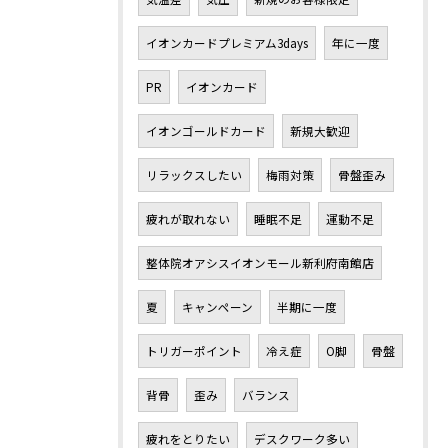
イオンカードプレミアム3days
年に一度
PR
イオンカード
イオンゴールドカード
新規大歓迎
リラックスしたい
梅雨対策
骨盤歪み
疲れが取れない
睡眠不足
運動不足
整体院オアシスイオンモール新利府南館店
夏
キャンペーン
半期に一度
トリガーポイント
冷え症
O脚
骨盤
背骨
歪み
バランス
疲れをとりたい
デスクワーク多い