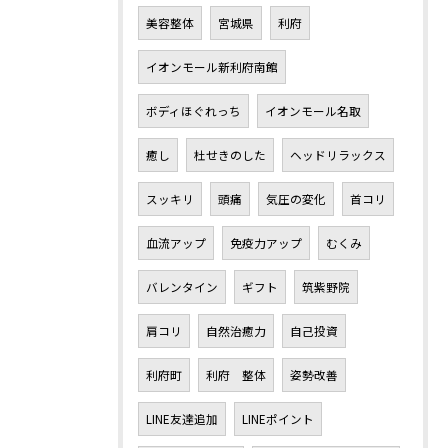
美容整体
宮城県
利府
イオンモール新利府南館
ボディほぐれっち
イオンモール名取
癒し
杜せきのした
ヘッドリラックス
スッキリ
頭痛
気圧の変化
首コリ
血流アップ
免疫力アップ
むくみ
バレンタイン
ギフト
筑紫野院
肩コリ
自然治癒力
自己投資
利府町
利府 整体
姿勢改善
LINE友達追加
LINEポイント