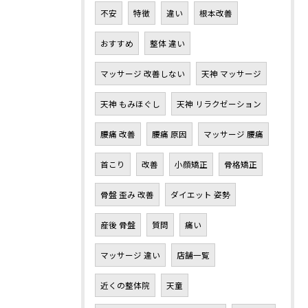
不安
特徴
違い
根本改善
おすすめ
整体 違い
マッサージ 改善しない
天神 マッサージ
天神 もみほぐし
天神 リラクゼーション
腰痛 改善
腰痛 原因
マッサージ 腰痛
首こり
改善
小顔矯正
骨格矯正
骨盤 歪み 改善
ダイエット 姿勢
産後 骨盤
質問
痛い
マッサージ 違い
店舗一覧
近くの整体院
天童