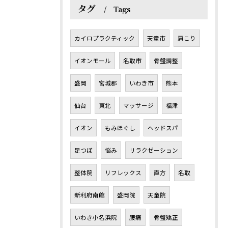
タグ
Tags
カイロプラクティック
天童市
肩こり
イオンモール
名取市
骨盤調整
盛岡
宮城郡
いわき市
熊本
仙台
東北
マッサージ
福津
イオン
もみほぐし
ヘッドスパ
足つぼ
悩み
リラクゼーション
整体院
リフレックス
直方
名取
新利府南館
盛岡院
天童院
いわき小名浜院
腰痛
骨盤矯正