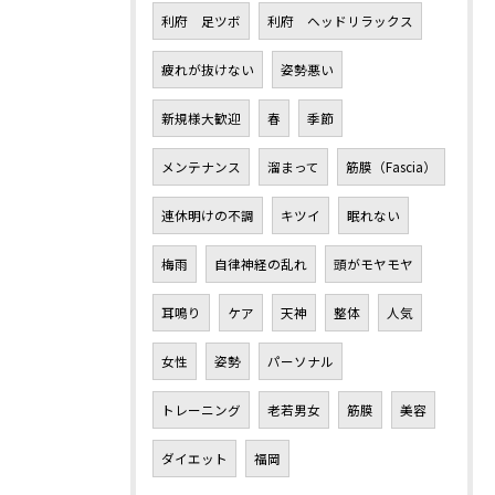
利府 足ツボ
利府 ヘッドリラックス
疲れが抜けない
姿勢悪い
新規様大歓迎
春
季節
メンテナンス
溜まって
筋膜（Fascia）
連休明けの不調
キツイ
眠れない
梅雨
自律神経の乱れ
頭がモヤモヤ
耳鳴り
ケア
天神
整体
人気
女性
姿勢
パーソナル
トレーニング
老若男女
筋膜
美容
ダイエット
福岡