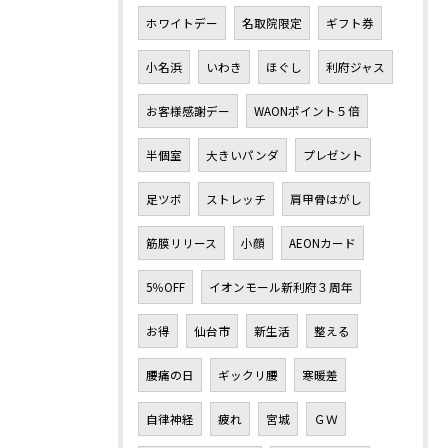
ホワイトデー
名取院限定
ギフト券
小名浜
いわき
ほぐし
利府ジャス
お客様感謝デー
WAONポイント５倍
半個室
大きいパンダ
プレゼント
足ツボ
ストレッチ
肩甲骨はがし
筋膜リリース
小顔
AEONカード
5％OFF
イオンモール新利府３周年
お得
仙台市
新生活
整える
腰痛の日
ギックリ腰
寒暖差
自律神経
疲れ
宮城
ＧＷ