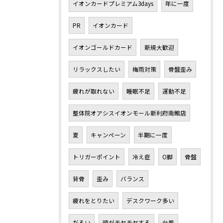
イオンカードプレミアム3days
年に一度
PR
イオンカード
イオンゴールドカード
新規大歓迎
リラックスしたい
梅雨対策
骨盤歪み
疲れが取れない
睡眠不足
運動不足
整体院オアシスイオンモール新利府南館店
夏
キャンペーン
半期に一度
トリガーポイント
冷え症
O脚
骨盤
背骨
歪み
バランス
疲れをとりたい
デスクワーク多い
だるい
頭がモヤモヤする
台風