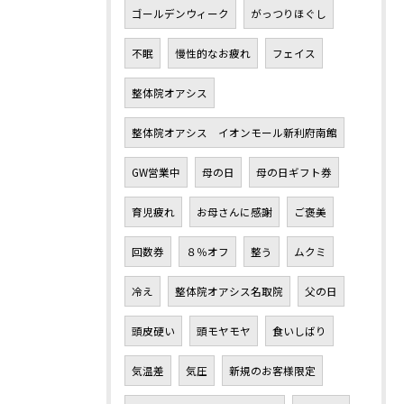
ゴールデンウィーク
がっつりほぐし
不眠
慢性的なお疲れ
フェイス
整体院オアシス
整体院オアシス イオンモール新利府南館
GW営業中
母の日
母の日ギフト券
育児疲れ
お母さんに感謝
ご褒美
回数券
８％オフ
整う
ムクミ
冷え
整体院オアシス名取院
父の日
頭皮硬い
頭モヤモヤ
食いしばり
気温差
気圧
新規のお客様限定