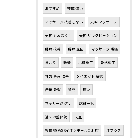
おすすめ
整体 違い
マッサージ 改善しない
天神 マッサージ
天神 もみほぐし
天神 リラクゼーション
腰痛 改善
腰痛 原因
マッサージ 腰痛
首こり
改善
小顔矯正
骨格矯正
骨盤 歪み 改善
ダイエット 姿勢
産後 骨盤
質問
痛い
マッサージ 違い
店舗一覧
近くの整体院
天童
整体院OASISイオンモール新利府
オアシス