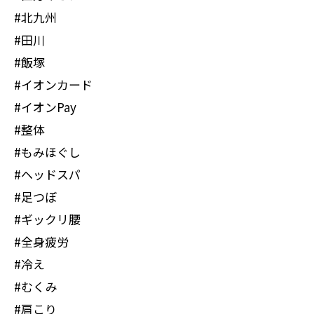
#北九州
#田川
#飯塚
#イオンカード
#イオンPay
#整体
#もみほぐし
#ヘッドスパ
#足つぼ
#ギックリ腰
#全身疲労
#冷え
#むくみ
#肩こり