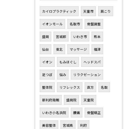
カイロプラクティック
天童市
肩こり
イオンモール
名取市
骨盤調整
盛岡
宮城郡
いわき市
熊本
仙台
東北
マッサージ
福津
イオン
もみほぐし
ヘッドスパ
足つぼ
悩み
リラクゼーション
整体院
リフレックス
直方
名取
新利府南館
盛岡院
天童院
いわき小名浜院
腰痛
骨盤矯正
美容整体
宮城県
利府