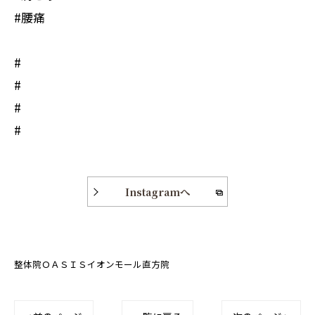
#腰痛
#
#
#
#
Instagramへ
整体院ＯＡＳＩＳイオンモール直方院