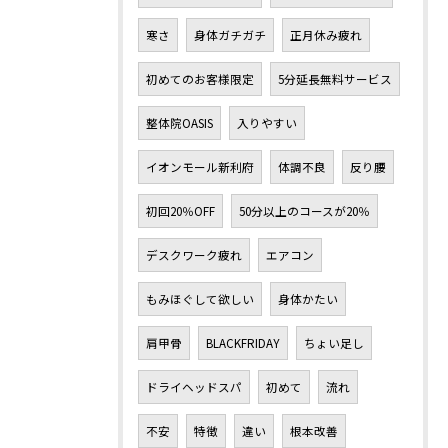
寒さ
身体ガチガチ
正月休み疲れ
初めてのお客様限定
5分延長無料サービス
整体院OASIS
入りやすい
イオンモール新利府
体調不良
反り腰
初回20％OFF
50分以上のコースが20％
デスクワーク疲れ
エアコン
もみほぐして欲しい
身体かたい
肩甲骨
BLACKFRIDAY
ちょい足し
ドライヘッドスパ
初めて
流れ
不安
特徴
違い
根本改善