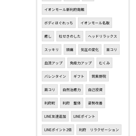
イオンモール新利府南館
ボディほぐれっち
イオンモール名取
癒し
杜せきのした
ヘッドリラックス
スッキリ
頭痛
気圧の変化
首コリ
血流アップ
免疫力アップ
むくみ
バレンタイン
ギフト
筑紫野院
肩コリ
自然治癒力
自己投資
利府町
利府 整体
姿勢改善
LINE友達追加
LINEポイント
LINEポイント2倍
利府 リラクゼーション