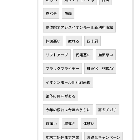
夏バテ
筋肉
整体院オアシスイオンモール新利府南館
体調悪い
疲れる
四十肩
リフトアップ
代謝悪い
血流悪い
ブラックフライデー
BLACK FRIDAY
イオンンモール新利府南館
整体に興味がある
今年の疲れは今年のうちに
肩ガチガチ
首痛い
寝違え
体硬い
年末年始休まず営業
お得なキャンペーン