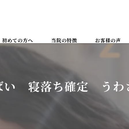
初めての方へ
当院の特徴
お客様の声
カイロプラクティック
ボディケアマッサージ
ばい 寝落ち確定 うわさ
腰痛
肩こり
美容整体
骨盤矯正