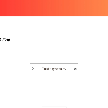
パ❤️
Instagramへ