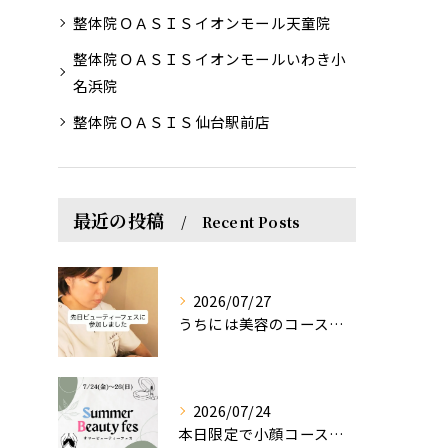
整体院ＯＡＳＩＳイオンモール天童院
整体院ＯＡＳＩＳイオンモールいわき小
名浜院
整体院ＯＡＳＩＳ仙台駅前店
最近の投稿
Recent Posts
2026/07/27
うちには美容のコースもあるって伝えなきゃ！えっほっえxty
2026/07/24
本日限定で小顔コース体験(ワンコイン)実施します！