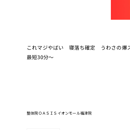
これマジやばい 寝落ち確定 うわさの爆ス
最短30分〜
整体院ＯＡＳＩＳイオンモール福津院