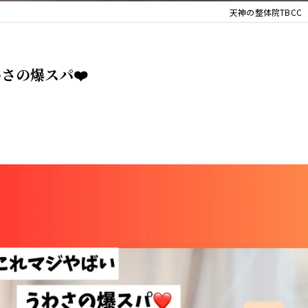
天神の整体院TBCC
さの爆スパ❤️