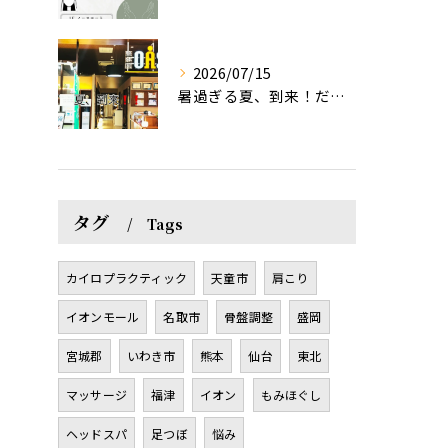
2026/07/15
暑過ぎる夏、到来！だるさを感じる方は、結構不足！？
タグ
Tags
カイロプラクティック
天童市
肩こり
イオンモール
名取市
骨盤調整
盛岡
宮城郡
いわき市
熊本
仙台
東北
マッサージ
福津
イオン
もみほぐし
ヘッドスパ
足つぼ
悩み