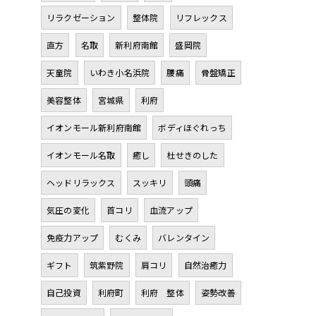
リラクゼーション
整体院
リフレックス
直方
名取
新利府南館
盛岡院
天童院
いわき小名浜院
腰痛
骨盤矯正
美容整体
宮城県
利府
イオンモール新利府南館
ボディほぐれっち
イオンモール名取
癒し
杜せきのした
ヘッドリラックス
スッキリ
頭痛
気圧の変化
首コリ
血流アップ
免疫力アップ
むくみ
バレンタイン
ギフト
筑紫野院
肩コリ
自然治癒力
自己投資
利府町
利府 整体
姿勢改善