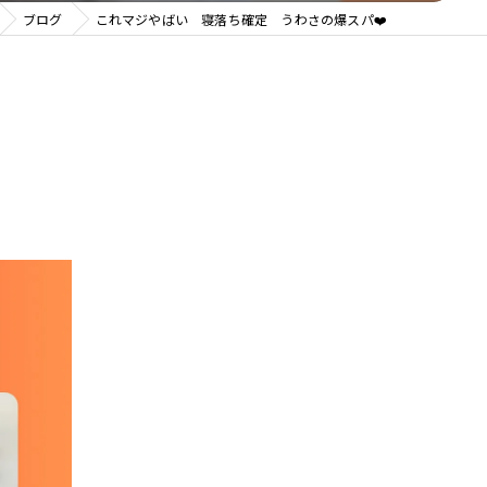
ブログ
これマジやばい 寝落ち確定 うわさの爆スパ❤️
整体院 ＯＡＳＩＳ イオンモール天童院
整体院ＯＡＳＩＳイオンモール名取院
整体院ＯＡＳＩＳ イオンモール盛岡院
整体院ＯＡＳＩＳ イオンモール新利府南館院
整体院ＯＡＳＩＳイオンモールいわき小名浜院
整体院ＯＡＳＩＳ仙台駅前店