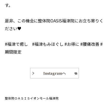
す。
是非、この機会に整体院OASIS福津院にお立ち寄りく
ださい♥
#福津で癒し #福津もみほぐし #お得に #腰痛改善 #
期間限定
Instagramへ
整体院ＯＡＳＩＳイオンモール福津院