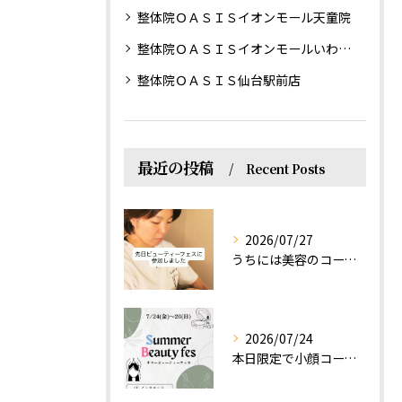
整体院ＯＡＳＩＳイオンモール天童院
整体院ＯＡＳＩＳイオンモールいわき小名浜院
整体院ＯＡＳＩＳ仙台駅前店
最近の投稿
Recent Posts
2026/07/27
うちには美容のコースもあるって伝えなきゃ！えっほっえxty
2026/07/24
本日限定で小顔コース体験(ワンコイン)実施します！