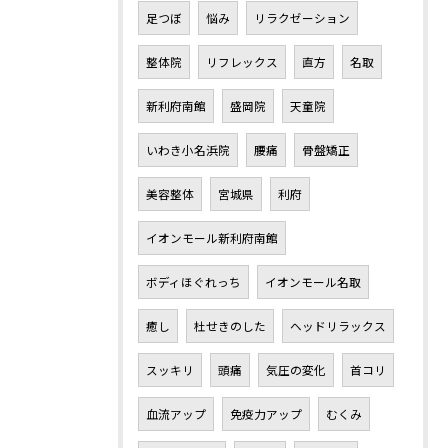
足つぼ
悩み
リラクゼーション
整体院
リフレックス
直方
名取
新利府南館
盛岡院
天童院
いわき小名浜院
腰痛
骨盤矯正
美容整体
宮城県
利府
イオンモール新利府南館
ボディほぐれっち
イオンモール名取
癒し
杜せきのした
ヘッドリラックス
スッキリ
頭痛
気圧の変化
首コリ
血流アップ
免疫力アップ
むくみ