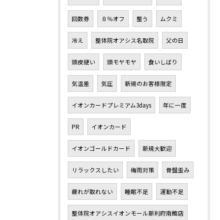
回数券
８％オフ
整う
ムクミ
冷え
整体院オアシス名取院
父の日
頭皮硬い
頭モヤモヤ
食いしばり
気温差
気圧
新規のお客様限定
イオンカードプレミアム3days
年に一度
PR
イオンカード
イオンゴールドカード
新規大歓迎
リラックスしたい
梅雨対策
骨盤歪み
疲れが取れない
睡眠不足
運動不足
整体院オアシスイオンモール新利府南館店