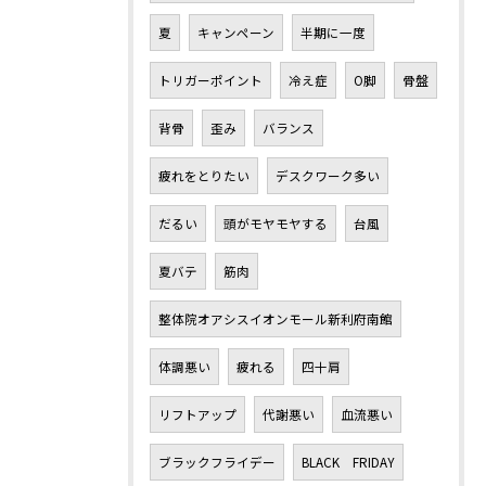
夏
キャンペーン
半期に一度
トリガーポイント
冷え症
O脚
骨盤
背骨
歪み
バランス
疲れをとりたい
デスクワーク多い
だるい
頭がモヤモヤする
台風
夏バテ
筋肉
整体院オアシスイオンモール新利府南館
体調悪い
疲れる
四十肩
リフトアップ
代謝悪い
血流悪い
ブラックフライデー
BLACK FRIDAY