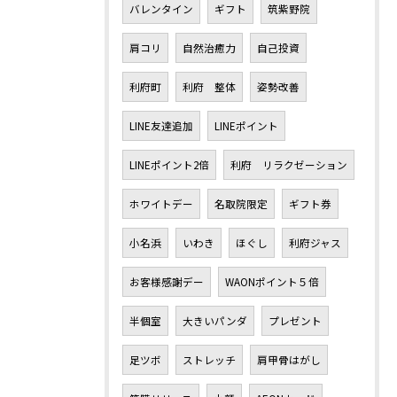
バレンタイン
ギフト
筑紫野院
肩コリ
自然治癒力
自己投資
利府町
利府 整体
姿勢改善
LINE友達追加
LINEポイント
LINEポイント2倍
利府 リラクゼーション
ホワイトデー
名取院限定
ギフト券
小名浜
いわき
ほぐし
利府ジャス
お客様感謝デー
WAONポイント５倍
半個室
大きいパンダ
プレゼント
足ツボ
ストレッチ
肩甲骨はがし