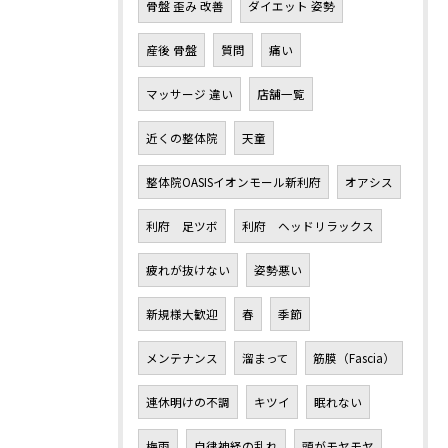
骨盤 歪み 改善
ダイエット 姿勢
産後 骨盤
質問
痛い
マッサージ 違い
店舗一覧
近くの整体院
天童
整体院OASISイオンモール新利府
オアシス
利府 足ツボ
利府 ヘッドリラックス
疲れが抜けない
姿勢悪い
新規様大歓迎
春
季節
メンテナンス
溜まって
筋膜（Fascia）
連休明けの不調
キツイ
眠れない
梅雨
自律神経の乱れ
頭がモヤモヤ