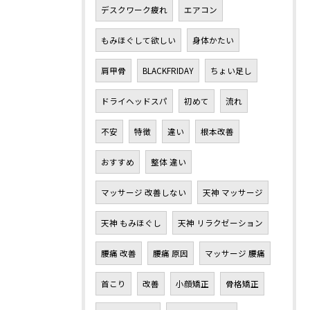
デスクワーク疲れ
エアコン
もみほぐして欲しい
身体かたい
肩甲骨
BLACKFRIDAY
ちょい足し
ドライヘッドスパ
初めて
流れ
不安
特徴
違い
根本改善
おすすめ
整体 違い
マッサージ 改善しない
天神 マッサージ
天神 もみほぐし
天神 リラクゼーション
腰痛 改善
腰痛 原因
マッサージ 腰痛
首こり
改善
小顔矯正
骨格矯正