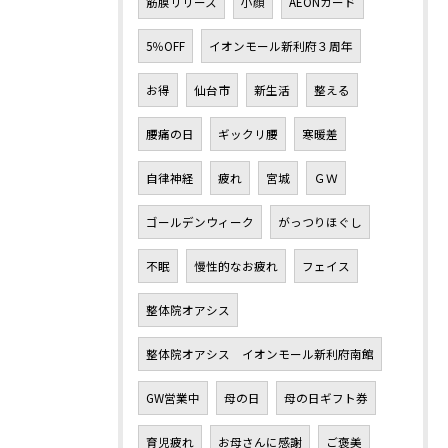
筋膜リリース
小顔
AEONカード
5％OFF
イオンモール新利府３周年
お得
仙台市
新生活
整える
腰痛の日
ギックリ腰
寒暖差
自律神経
疲れ
宮城
ＧＷ
ゴールデンウィーク
がっつりほぐし
不眠
慢性的なお疲れ
フェイス
整体院オアシス
整体院オアシス イオンモール新利府南館
GW営業中
母の日
母の日ギフト券
育児疲れ
お母さんに感謝
ご褒美