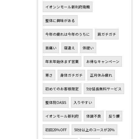
イオンンモール新利府南館
整体に興味がある
今年の疲れは今年のうちに
肩ガチガチ
首痛い
寝違え
体硬い
年末年始休まず営業
お得なキャンペーン
寒さ
身体ガチガチ
正月休み疲れ
初めてのお客様限定
5分延長無料サービス
整体院OASIS
入りやすい
イオンモール新利府
体調不良
反り腰
初回20％OFF
50分以上のコースが20％