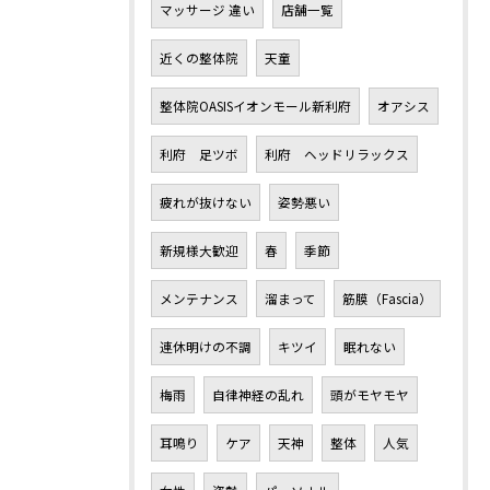
マッサージ 違い
店舗一覧
近くの整体院
天童
整体院OASISイオンモール新利府
オアシス
利府 足ツボ
利府 ヘッドリラックス
疲れが抜けない
姿勢悪い
新規様大歓迎
春
季節
メンテナンス
溜まって
筋膜（Fascia）
連休明けの不調
キツイ
眠れない
梅雨
自律神経の乱れ
頭がモヤモヤ
耳鳴り
ケア
天神
整体
人気