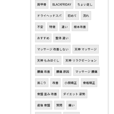
肩甲骨
BLACKFRIDAY
ちょい足し
ドライヘッドスパ
初めて
流れ
不安
特徴
違い
根本改善
おすすめ
整体 違い
マッサージ 改善しない
天神 マッサージ
天神 もみほぐし
天神 リラクゼーション
腰痛 改善
腰痛 原因
マッサージ 腰痛
首こり
改善
小顔矯正
骨格矯正
骨盤 歪み 改善
ダイエット 姿勢
産後 骨盤
質問
痛い