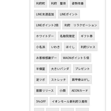
利府町
利府 整体
姿勢改善
LINE友達追加
LINEポイント
LINEポイント2倍
利府 リラクゼーション
ホワイトデー
名取院限定
ギフト券
小名浜
いわき
ほぐし
利府ジャス
お客様感謝デー
WAONポイント５倍
半個室
大きいパンダ
プレゼント
足ツボ
ストレッチ
肩甲骨はがし
筋膜リリース
小顔
AEONカード
5％OFF
イオンモール新利府３周年