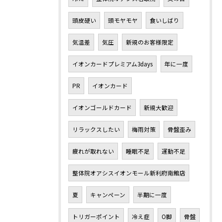
頭皮硬い
頭モヤモヤ
食いしばり
気温差
気圧
新規のお客様限定
イオンカードプレミアム3days
年に一度
PR
イオンカード
イオンゴールドカード
新規大歓迎
リラックスしたい
梅雨対策
骨盤歪み
疲れが取れない
睡眠不足
運動不足
整体院オアシスイオンモール新利府南館店
夏
キャンペーン
半期に一度
トリガーポイント
冷え症
O脚
骨盤