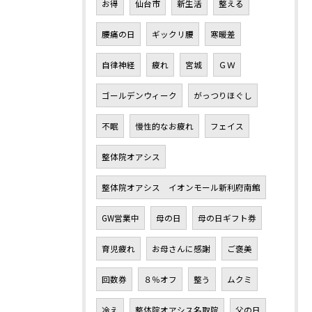
お得
仙台市
新生活
整える
腰痛の日
ギックリ腰
寒暖差
自律神経
疲れ
宮城
ＧＷ
ゴールデンウィーク
がっつりほぐし
不眠
慢性的なお疲れ
フェイス
整体院オアシス
整体院オアシス イオンモール新利府南館
GW営業中
母の日
母の日ギフト券
育児疲れ
お母さんに感謝
ご褒美
回数券
８％オフ
整う
ムクミ
冷え
整体院オアシス名取院
父の日