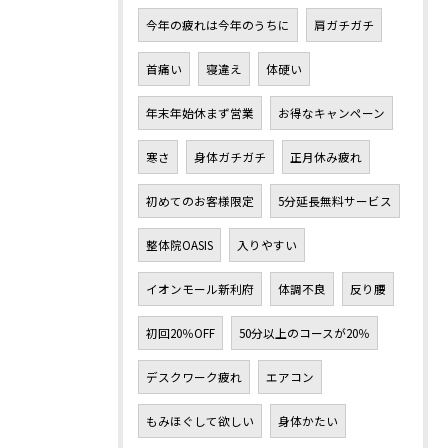
今年の疲れは今年のうちに
肩ガチガチ
首痛い
寝違え
体硬い
年末年始休まず営業
お得なキャンペーン
寒さ
身体ガチガチ
正月休み疲れ
初めてのお客様限定
5分延長無料サービス
整体院OASIS
入りやすい
イオンモール新利府
体調不良
反り腰
初回20％OFF
50分以上のコースが20％
デスクワーク疲れ
エアコン
もみほぐして欲しい
身体かたい