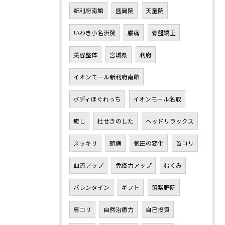
新利府南館
盛岡院
天童院
いわき小名浜院
腰痛
骨盤矯正
美容整体
宮城県
利府
イオンモール新利府南館
ボディほぐれっち
イオンモール名取
癒し
杜せきのした
ヘッドリラックス
スッキリ
頭痛
気圧の変化
首コリ
血流アップ
免疫力アップ
むくみ
バレンタイン
ギフト
筑紫野院
肩コリ
自然治癒力
自己投資