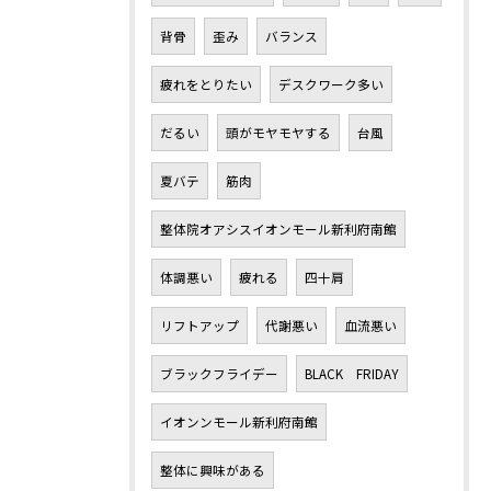
背骨
歪み
バランス
疲れをとりたい
デスクワーク多い
だるい
頭がモヤモヤする
台風
夏バテ
筋肉
整体院オアシスイオンモール新利府南館
体調悪い
疲れる
四十肩
リフトアップ
代謝悪い
血流悪い
ブラックフライデー
BLACK FRIDAY
イオンンモール新利府南館
整体に興味がある