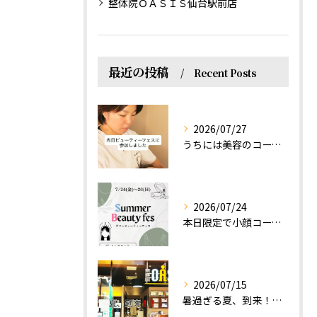
整体院ＯＡＳＩＳ仙台駅前店
最近の投稿
Recent Posts
2026/07/27
うちには美容のコースもあるって伝えなきゃ！えっほっえxty
2026/07/24
本日限定で小顔コース体験(ワンコイン)実施します！
2026/07/15
暑過ぎる夏、到来！だるさを感じる方は、結構不足！？