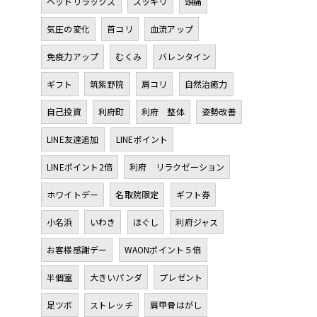
ヘッドリラックス
スッキリ
頭痛
気圧の変化
首コリ
血流アップ
免疫力アップ
むくみ
バレンタイン
ギフト
筑紫野院
肩コリ
自然治癒力
自己投資
利府町
利府 整体
姿勢改善
LINE友達追加
LINEポイント
LINEポイント2倍
利府 リラクゼーション
ホワイトデー
名取院限定
ギフト券
小名浜
いわき
ほぐし
利府ジャス
お客様感謝デー
WAONポイント５倍
半個室
大きいパンダ
プレゼント
足ツボ
ストレッチ
肩甲骨はがし