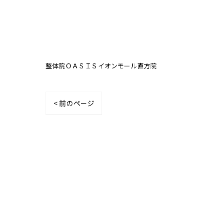
整体院ＯＡＳＩＳイオンモール直方院
< 前のページ