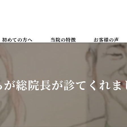
初めての方へ
当院の特徴
お客様の声
カイロプラクティック
ボディケアマッサージ
らが総院長が診てくれま
腰痛
肩こり
美容整体
骨盤矯正