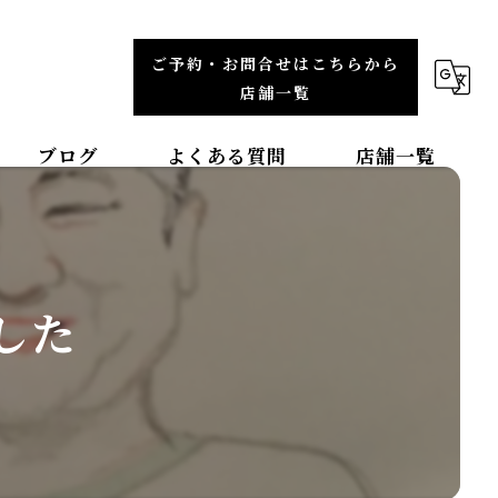
ご予約・お問合せはこちらから
店舗一覧
ブログ
よくある質問
店舗一覧
福岡エリア
整体院TBCC天神本院
した
整体院ＯＡＳＩＳイオンモール直方院
整体院ＯＡＳＩＳイオンモール筑紫野院
整体院ＯＡＳＩＳイオンモール福津院
東北エリア