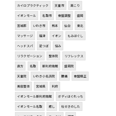
カイロプラクティック
天童市
肩こり
イオンモール
名取市
骨盤調整
盛岡
宮城郡
いわき市
熊本
仙台
東北
マッサージ
福津
イオン
もみほぐし
ヘッドスパ
足つぼ
悩み
リラクゼーション
整体院
リフレックス
直方
名取
新利府南館
盛岡院
天童院
いわき小名浜院
腰痛
骨盤矯正
美容整体
宮城県
利府
イオンモール新利府南館
ボディほぐれっち
イオンモール名取
癒し
杜せきのした