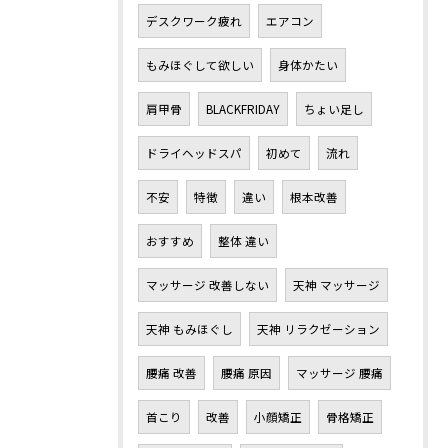
デスクワーク疲れ
エアコン
もみほぐして欲しい
身体かたい
肩甲骨
BLACKFRIDAY
ちょい足し
ドライヘッドスパ
初めて
流れ
不安
特徴
違い
根本改善
おすすめ
整体 違い
マッサージ 改善しない
天神 マッサージ
天神 もみほぐし
天神 リラクゼーション
腰痛 改善
腰痛 原因
マッサージ 腰痛
首こり
改善
小顔矯正
骨格矯正