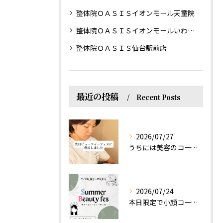
整体院ＯＡＳＩＳイオンモール天童院
整体院ＯＡＳＩＳイオンモールいわき小名浜院
整体院ＯＡＳＩＳ仙台駅前店
最近の投稿
Recent Posts
2026/07/27
うちには美容のコースもあるって伝えなきゃ！えっほっえxty
2026/07/24
本日限定で小顔コース体験(ワンコイン)実施します！