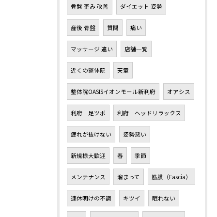
骨盤 歪み 改善
ダイエット 姿勢
産後 骨盤
質問
痛い
マッサージ 違い
店舗一覧
近くの整体院
天童
整体院OASISイオンモール新利府
オアシス
利府 足ツボ
利府 ヘッドリラックス
疲れが抜けない
姿勢悪い
新規様大歓迎
春
季節
メンテナンス
溜まって
筋膜（Fascia）
連休明けの不調
キツイ
眠れない