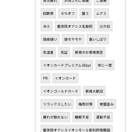
育児疲れ
お母さんに感謝
ご褒美
回数券
８％オフ
整う
ムクミ
冷え
整体院オアシス名取院
父の日
頭皮硬い
頭モヤモヤ
食いしばり
気温差
気圧
新規のお客様限定
イオンカードプレミアム3days
年に一度
PR
イオンカード
イオンゴールドカード
新規大歓迎
リラックスしたい
梅雨対策
骨盤歪み
疲れが取れない
睡眠不足
運動不足
整体院オアシスイオンモール新利府南館店