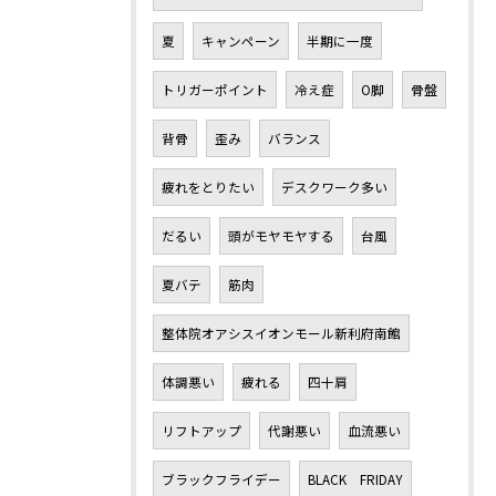
夏
キャンペーン
半期に一度
トリガーポイント
冷え症
O脚
骨盤
背骨
歪み
バランス
疲れをとりたい
デスクワーク多い
だるい
頭がモヤモヤする
台風
夏バテ
筋肉
整体院オアシスイオンモール新利府南館
体調悪い
疲れる
四十肩
リフトアップ
代謝悪い
血流悪い
ブラックフライデー
BLACK FRIDAY