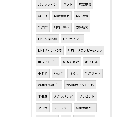
バレンタイン
ギフト
筑紫野院
肩コリ
自然治癒力
自己投資
利府町
利府 整体
姿勢改善
LINE友達追加
LINEポイント
LINEポイント2倍
利府 リラクゼーション
ホワイトデー
名取院限定
ギフト券
小名浜
いわき
ほぐし
利府ジャス
お客様感謝デー
WAONポイント５倍
半個室
大きいパンダ
プレゼント
足ツボ
ストレッチ
肩甲骨はがし