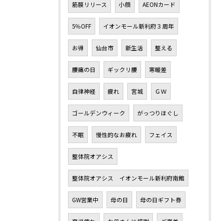
筋膜リリース
小顔
AEONカード
5％OFF
イオンモール新利府３周年
お得
仙台市
新生活
整える
腰痛の日
ギックリ腰
寒暖差
自律神経
疲れ
宮城
ＧＷ
ゴールデンウィーク
がっつりほぐし
不眠
慢性的なお疲れ
フェイス
整体院オアシス
整体院オアシス イオンモール新利府南館
GW営業中
母の日
母の日ギフト券