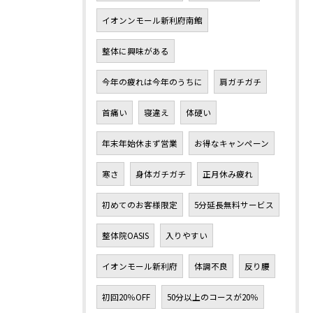
イオンンモール新利府南館
整体に興味がある
今年の疲れは今年のうちに
肩ガチガチ
首痛い
寝違え
体硬い
年末年始休まず営業
お得なキャンペーン
寒さ
身体ガチガチ
正月休み疲れ
初めてのお客様限定
5分延長無料サービス
整体院OASIS
入りやすい
イオンモール新利府
体調不良
反り腰
初回20％OFF
50分以上のコースが20％