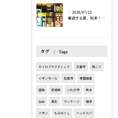
2026/07/15
暑過ぎる夏、到来！だるさを感じる方は、結構不足！？
タグ
Tags
カイロプラクティック
天童市
肩こり
イオンモール
名取市
骨盤調整
盛岡
宮城郡
いわき市
熊本
仙台
東北
マッサージ
福津
イオン
もみほぐし
ヘッドスパ