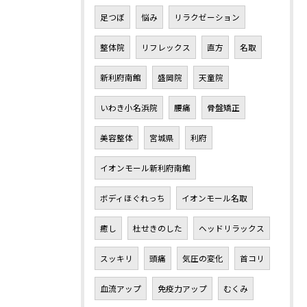
足つぼ
悩み
リラクゼーション
整体院
リフレックス
直方
名取
新利府南館
盛岡院
天童院
いわき小名浜院
腰痛
骨盤矯正
美容整体
宮城県
利府
イオンモール新利府南館
ボディほぐれっち
イオンモール名取
癒し
杜せきのした
ヘッドリラックス
スッキリ
頭痛
気圧の変化
首コリ
血流アップ
免疫力アップ
むくみ